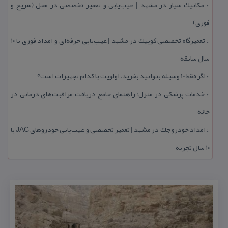
مكانیك سیار در مشهد | عیب‌یابی و تعمیر تخصصی در محل (سریع و
::
فوری)
تعمیرگاه تخصصی كوییك در مشهد | عیب‌یابی حرفه‌ای و امداد فوری با ۱۰
::
سال سابقه
اگر فقط 10 وسیله بتوانید بخرید، اولویت با كدام تجهیزات است؟
::
خدمات پزشكی در منزل؛ راهنمای جامع دریافت مراقبت‌های درمانی در
::
خانه
امداد خودرو جك در مشهد | تعمیر تخصصی و عیب‌یابی خودروهای JAC با
::
۱۰ سال تجربه