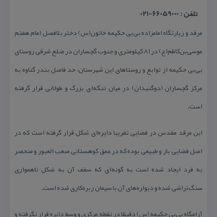
تلفن : 66059000-021
مرقد و زیارتگاه امامزاده بی‌بی حكیمه خاتون(س) دختر بلافصل امام هفتم
موسی‌بن‌كاظم(ع) در ۸۱ كیلومتری و جنوب گچساران در ضلع شرقی روستای
بی‌بی حكیمه از توابع و روستاهای این شهرستان، حد فاصل بندر گناوه به
مركز گچساران (دوگنبدان) در میان تنگه‌ای بزرگ و طولانی قرار گرفته
است.
این مرقد مقدس در فضایی تقریبا دایره‌ای شكل قرار گرفته است كه در
اصل فضایی باز و طبیعی بوده كه در عمق كوهستانی صعب ‌العبور و منحصر
به فرد ایجاد شده است به گونه‌ای كه سقف آن به شكل ناهمواری
سنگ‌تراشی شده و دیواره‌های آن با سیمان زبره‌كاری شده است.
آرامگاه بی‌بی حكیمه (س) دقیقا در نقطه مركزی و وسط دایره قرار نگرفته و