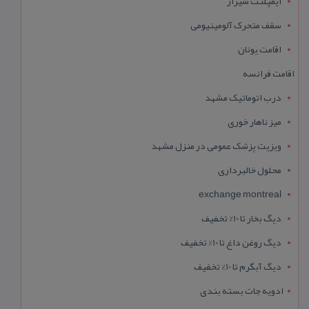
ایمپلنت شیراز
سقف متحرک آلومینیومی
اقامت یونان
اقامت فرانسه
درب اتوماتیک مشهد
میز ناهار خوری
ویزیت پزشک عمومی در منزل مشهد
محلول خالبرداری
exchange montreal
دیگ بخار تا 10% تخفیف
دیگ روغن داغ تا 10% تخفیف
دیگ آبگرم تا 10% تخفیف
ادویه جات بسته بندی