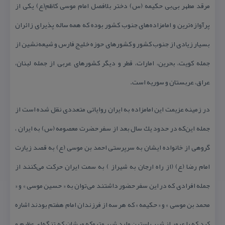
مرقد مطهر بی‌بی حكیمه (س) دختر بلافصل امام موسی كاظم(ع) یكی از
پرآوازه‌ترین و امامزاده‌های جنوب كشور بوده كه همه ساله پذیرای زائران
بسیار زیادی از جنوب كشور و كشورهای حوزه خلیج فارس و شیعه‌نشین از
جمله كویت، بحرین، امارات، قطر و دیگر كشورهای عربی از جمله لبنان،
عراق، عربستان و سوریه است.
در زمینه عزیمت این امامزاده به ایران روایاتی متعددی نقل شده است از
جمله این‌كه در حدود یك سال بعد از سفر حضرت معصومه (س) به ایران ،
گروهی از خانواده ایشان به سرپرستی احمد بن موسی (ع) به قصد زیارت
امام رضا (ع) (از راه ارجان به شیراز ) به سمت ایران حركت می‌كنند از
جمله افرادی كه در این سفر حضور داشتند می‌توان به « حسین موسی » و «
محمد بن موسی » و « حكیمه » كه هر سه از فرزندان امام هفتم بودند اشاره
كرد كه با عبور از شهر باستین وارد شهر متروكه میشان كه تنگه‌ای عظیم و