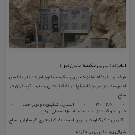
امامزاده بی‌بی حكیمه خاتون(س)
مرقد و زیارتگاه امامزاده بی‌بی حكیمه خاتون(س) دختر بلافصل
امام هفتم موسی‌بن‌كاظم(ع) در ۸۱ كیلومتری و جنوب گچساران در
ضلع
1400/12/10
استان : کهگيلويه و بويراحمد
شهر : دو گنبدان
دسته : امامزاده های ایران
آدرس : كهگیلویه و بویر احمد، 81 كیلومتری گچساران، ضلع
شرقی روستای بی‌ بی حكیمه