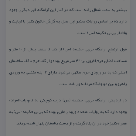
بیشتر به سمت شمال رفته است كه در كنار این آرامگاه، قبر دیگری وجود
دارد كه بر اساس روایات معتبر این محل به گل‌گل خاتون كنیز با نجابت و
وفادار بی‌بی حكیمه (س) است.
طول ارتفاع آرامگاه بی‌بی حكیمه (س) از كف تا سقف بیش از ۱۰ متر و
مساحت فضای حرم افزون بر ۴۲۰ متر مربع بوده و از كف حرم تا كف ساختمان
اصلی كه به در ورودی حرم منتهی می‌شود دارای ۱۲ پله منتهی به ورودی
راهرو و بین دو جایگاه مردانه و زنانه است.
در نزدیكی آرامگاه بی‌بی حكیمه (س) درب كوچكی به نام«باب‌المراد»
وجود دارد كه به روایات متعدد ورودی غاری بوده كه بی‌بی حكیمه (س) به
همراه كنیز خود در آن پناه گرفته و از دست دشمنان پنهان شده بودند.