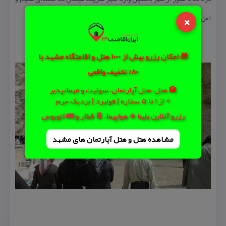
×
امن داشته می‌شوند و سپس در مكان كنونی سكنی می‌گزینند.
🎁 امکان رزرو بیش از 1000 هتل و اقامتگاه مشهد با
80% تخفیف واقعی
🏨 هتل، هتل آپارتمان، سوئیت و مهمانپذیر
⭐ از 1 تا 5 ستاره | فولبرد | نزدیک حرم
رزرو آنلاین بلیط ✈️ هواپیما، 🚆 قطار و 🚌 اتوبوس
مشاهده هتل و هتل‌ آپارتمان های مشهد