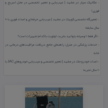
مكانیك سیار در مشهد | عیب‌یابی و تعمیر تخصصی در محل (سریع و
::
فوری)
تعمیرگاه تخصصی كوییك در مشهد | عیب‌یابی حرفه‌ای و امداد فوری با ۱۰
::
سال سابقه
اگر فقط 10 وسیله بتوانید بخرید، اولویت با كدام تجهیزات است؟
::
خدمات پزشكی در منزل؛ راهنمای جامع دریافت مراقبت‌های درمانی در
::
خانه
امداد خودرو جك در مشهد | تعمیر تخصصی و عیب‌یابی خودروهای JAC با
::
۱۰ سال تجربه