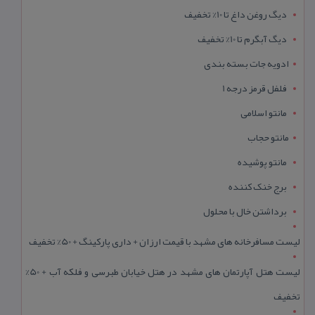
دیگ روغن داغ تا 10% تخفیف
دیگ آبگرم تا 10% تخفیف
ادویه جات بسته بندی
فلفل قرمز درجه 1
مانتو اسلامی
مانتو حجاب
مانتو پوشیده
برج خنک کننده
برداشتن خال با محلول
لیست مسافرخانه های مشهد با قیمت ارزان + داری پارکینگ + 50% تخفیف
لیست هتل آپارتمان های مشهد در هتل خیابان طبرسی و فلکه آب + 50%
تخفیف