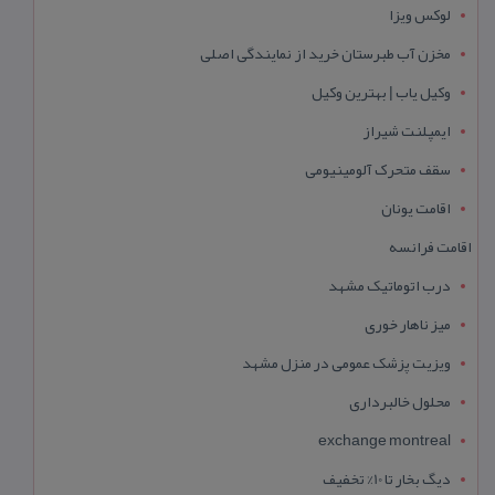
لوکس ویزا
مخزن آب طبرستان خرید از نمایندگی اصلی
وکیل یاب | بهترین وکیل
ایمپلنت شیراز
سقف متحرک آلومینیومی
اقامت یونان
اقامت فرانسه
درب اتوماتیک مشهد
میز ناهار خوری
ویزیت پزشک عمومی در منزل مشهد
محلول خالبرداری
exchange montreal
دیگ بخار تا 10% تخفیف