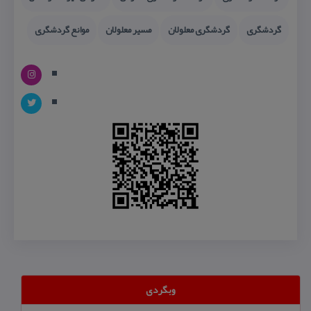
گردشگری
گردشگری معلولان
مسیر معلولان
موانع گردشگری
وبگردی