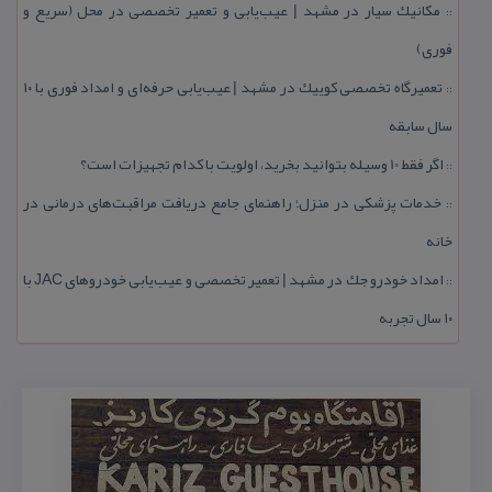
مكانیك سیار در مشهد | عیب‌یابی و تعمیر تخصصی در محل (سریع و
::
فوری)
تعمیرگاه تخصصی كوییك در مشهد | عیب‌یابی حرفه‌ای و امداد فوری با ۱۰
::
سال سابقه
اگر فقط 10 وسیله بتوانید بخرید، اولویت با كدام تجهیزات است؟
::
خدمات پزشكی در منزل؛ راهنمای جامع دریافت مراقبت‌های درمانی در
::
خانه
امداد خودرو جك در مشهد | تعمیر تخصصی و عیب‌یابی خودروهای JAC با
::
۱۰ سال تجربه