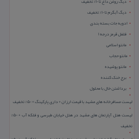
دیگ روغن داغ تا 10% تخفیف
دیگ آبگرم تا 10% تخفیف
ادویه جات بسته بندی
فلفل قرمز درجه 1
مانتو اسلامی
مانتو حجاب
مانتو پوشیده
برج خنک کننده
برداشتن خال با محلول
لیست مسافرخانه های مشهد با قیمت ارزان + داری پارکینگ + 50% تخفیف
لیست هتل آپارتمان های مشهد در هتل خیابان طبرسی و فلکه آب + 50%
تخفیف