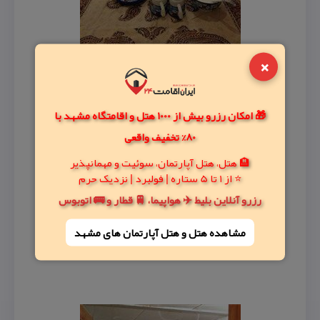
×
🎁 امکان رزرو بیش از 1000 هتل و اقامتگاه مشهد با
80% تخفیف واقعی
🏨 هتل، هتل آپارتمان، سوئیت و مهمانپذیر
⭐ از 1 تا 5 ستاره | فولبرد | نزدیک حرم
رزرو آنلاین بلیط ✈️ هواپیما، 🚆 قطار و 🚌 اتوبوس
مشاهده هتل و هتل‌ آپارتمان های مشهد