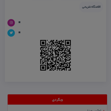
اقامتگاه تفریحی
وبگردی
لوکس ویزا