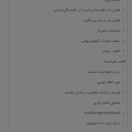
مخزن آب طبرستان خرید از نمایندگی اصلی
وکیل یاب | بهترین وکیل
ایمپلنت شیراز
سقف متحرک آلومینیومی
اقامت یونان
اقامت فرانسه
درب اتوماتیک مشهد
میز ناهار خوری
ویزیت پزشک عمومی در منزل مشهد
محلول خالبرداری
exchange montreal
دیگ بخار تا 10% تخفیف