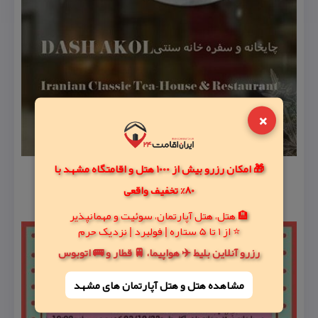
×
🎁 امکان رزرو بیش از 1000 هتل و اقامتگاه مشهد با
80% تخفیف واقعی
🏨 هتل، هتل آپارتمان، سوئیت و مهمانپذیر
⭐ از 1 تا 5 ستاره | فولبرد | نزدیک حرم
رزرو آنلاین بلیط ✈️ هواپیما، 🚆 قطار و 🚌 اتوبوس
مشاهده هتل و هتل‌ آپارتمان های مشهد