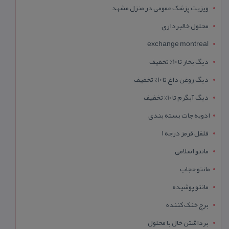
ویزیت پزشک عمومی در منزل مشهد
محلول خالبرداری
exchange montreal
دیگ بخار تا 10% تخفیف
دیگ روغن داغ تا 10% تخفیف
دیگ آبگرم تا 10% تخفیف
ادویه جات بسته بندی
فلفل قرمز درجه 1
مانتو اسلامی
مانتو حجاب
مانتو پوشیده
برج خنک کننده
برداشتن خال با محلول