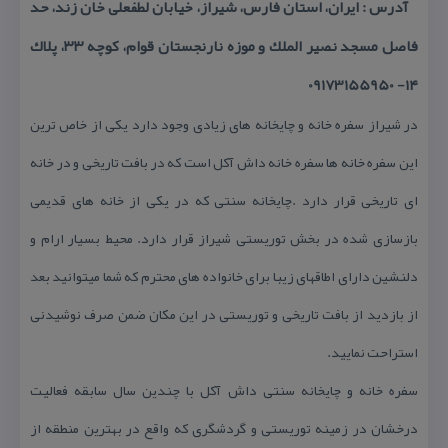
آدرس : ایران، استان فارس، شیراز، خیابان لطفعلی خان زند، حد
فاصل مسجد نصیر الملك و موزه نارنجستان قوام، كوچه ۳۳، پلاك
۱۴- 09173155950
در شیراز سفره خانه و چایخانه های زیادی وجود دارد یكی از خاص ترین
این سفره خانه ها سفره خانه داش آكل است كه در بافت تاریخی و در خانه
ای تاریخی قرار دارد .چایخانه سنتی كه در یكی از خانه های قدیمی
بازسازی شده در بخش توریستی شیراز قرار دارد. محیط بسیار ارام و
دلنشین دارای اطاقهای زیبا برای خانواده های محترم كه شما میتوانید بعد
از بازدید از بافت تاریخی و توریستی در این مكان ضمن صرف نوشیدنی
استراحت نمایید.
سفره خانه و چایخانه سنتی داش آكل با چندین سال سابقه فعالیت
درخشان در زمینه توریستی و گردشگری كه واقع در بهترین منطقه از