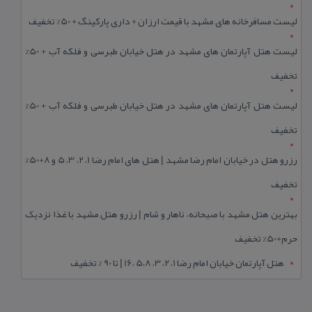
لیست مسافرخانه های مشهد با قیمت ارزان + داری پارکینگ + 50% تخفیف
لیست هتل آپارتمان های مشهد در هتل خیابان طبرسی و فلکه آب + 50%
تخفیف
لیست هتل آپارتمان های مشهد در هتل خیابان طبرسی و فلکه آب + 50%
تخفیف
رزرو هتل در خیابان امام رضا مشهد | هتل‌ های امام رضا 1، 2، 3، 5 و 8+50%
تخفیف
بهترین هتل مشهد با صبحانه، ناهار و شام | رزرو هتل مشهد با غذا نزدیک
حرم+50% تخفیف
هتل آپارتمان خیابان امام رضا 1، 2، 3، 5،8 ،16 | تا 90 % تخفیف