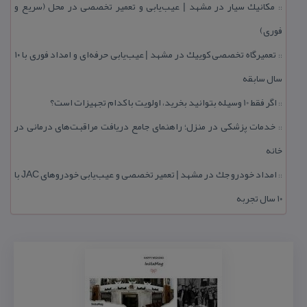
مكانیك سیار در مشهد | عیب‌یابی و تعمیر تخصصی در محل (سریع و
::
فوری)
تعمیرگاه تخصصی كوییك در مشهد | عیب‌یابی حرفه‌ای و امداد فوری با ۱۰
::
سال سابقه
اگر فقط 10 وسیله بتوانید بخرید، اولویت با كدام تجهیزات است؟
::
خدمات پزشكی در منزل؛ راهنمای جامع دریافت مراقبت‌های درمانی در
::
خانه
امداد خودرو جك در مشهد | تعمیر تخصصی و عیب‌یابی خودروهای JAC با
::
۱۰ سال تجربه