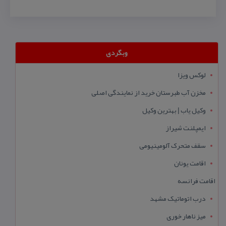
وبگردی
لوکس ویزا
مخزن آب طبرستان خرید از نمایندگی اصلی
وکیل یاب | بهترین وکیل
ایمپلنت شیراز
سقف متحرک آلومینیومی
اقامت یونان
اقامت فرانسه
درب اتوماتیک مشهد
میز ناهار خوری