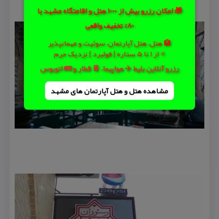
🎁 امکان رزرو بیش از 1000 هتل و اقامتگاه مشهد با
80% تخفیف واقعی
🏨 هتل، هتل آپارتمان، سوئیت و مهمانپذیر
⭐ از 1 تا 5 ستاره | فولبرد | نزدیک حرم
رزرو آنلاین بلیط ✈️ هواپیما، 🚆 قطار و 🚌 اتوبوس
مشاهده هتل و هتل‌ آپارتمان های مشهد