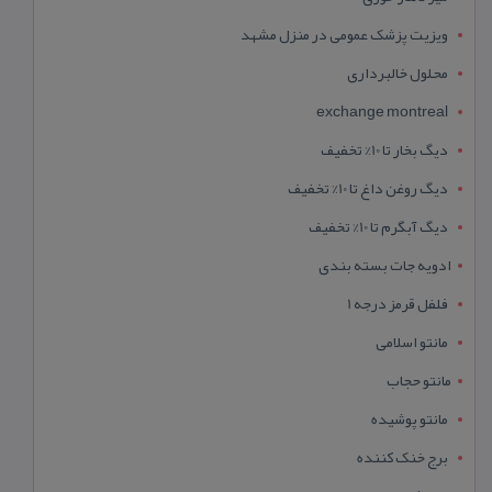
ویزیت پزشک عمومی در منزل مشهد
محلول خالبرداری
exchange montreal
دیگ بخار تا 10% تخفیف
دیگ روغن داغ تا 10% تخفیف
دیگ آبگرم تا 10% تخفیف
ادویه جات بسته بندی
فلفل قرمز درجه 1
مانتو اسلامی
مانتو حجاب
مانتو پوشیده
برج خنک کننده