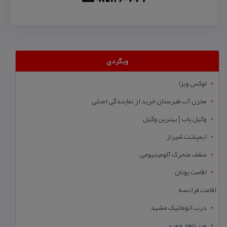
وبگردی
لوکس ویزا
مخزن آب طبرستان خرید از نمایندگی اصلی
وکیل یاب | بهترین وکیل
ایمپلنت شیراز
سقف متحرک آلومینیومی
اقامت یونان
اقامت فرانسه
درب اتوماتیک مشهد
میز ناهار خوری