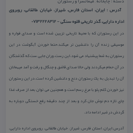
دسته : چایخانه , مهمانسرا و رستوران
آدرس : ایران، استان فارس، شیراز، خیابان طالقانی، روبروی
اداره دارایی، گذر تاریخی قلوه سنگی - 07132228312
در این رستوران كه با محیط تاریخی تزیین شده است و صدای فواره و
موسیقی زنده آن را دلنشین تر میكند،حتما خوردن آبگوشت در این
رستوران به شما پیشنهاد می شود.این رست.وران جایی ست كه گذشتگان
در آن حمام میكردند ولی حالا صدای قاشق و چنگال و رفت و آمد میهمانان
آن را تبدیل به یك رستوران دنج و دلنشین كرده است.در این رستوران
نیز خوردن كلم پلو با مرغ رسم است.و همچنین می توان بعد از صرف غذا
چای تازه دم نوش جان كرد و بعد از چند دقیقه رفع خستگی دوباره به
گردش در شهر ادامه داد.
آدرس:
ایران، استان فارس، شیراز، خیابان طالقانی، روبروی اداره دارایی،