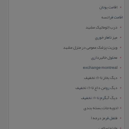
اقامت یونان
اقامت فرانسه
درب اتوماتیک مشهد
میز ناهار خوری
ویزیت پزشک عمومی در منزل مشهد
محلول خالبرداری
exchange montreal
دیگ بخار تا 10% تخفیف
دیگ روغن داغ تا 10% تخفیف
دیگ آبگرم تا 10% تخفیف
ادویه جات بسته بندی
فلفل قرمز درجه 1
مانتو اسلامی