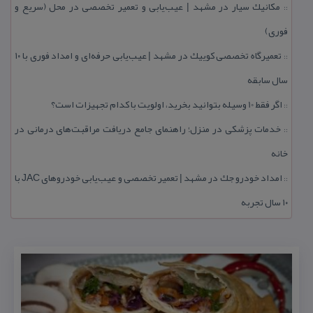
مكانیك سیار در مشهد | عیب‌یابی و تعمیر تخصصی در محل (سریع و
::
فوری)
تعمیرگاه تخصصی كوییك در مشهد | عیب‌یابی حرفه‌ای و امداد فوری با ۱۰
::
سال سابقه
اگر فقط 10 وسیله بتوانید بخرید، اولویت با كدام تجهیزات است؟
::
خدمات پزشكی در منزل؛ راهنمای جامع دریافت مراقبت‌های درمانی در
::
خانه
امداد خودرو جك در مشهد | تعمیر تخصصی و عیب‌یابی خودروهای JAC با
::
۱۰ سال تجربه