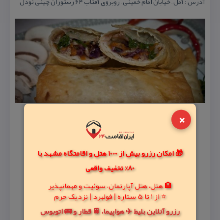
آدرس : آمل – خیابان امام خمینی – روبروی آفتاب ۶۴ رستوران چینی نودل
×
🎁 امکان رزرو بیش از 1000 هتل و اقامتگاه مشهد با
80% تخفیف واقعی
🏨 هتل، هتل آپارتمان، سوئیت و مهمانپذیر
⭐ از 1 تا 5 ستاره | فولبرد | نزدیک حرم
رزرو آنلاین بلیط ✈️ هواپیما، 🚆 قطار و 🚌 اتوبوس