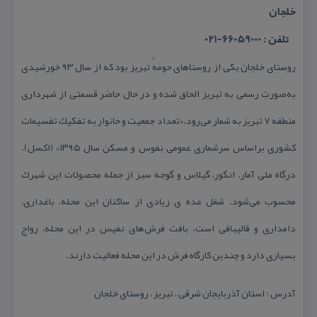
خلجان
تلفن : 66059000-021
روستای خلجان یكی از روستاهای حومهٔ تبریز بود كه از سال ۹۳ خورشیدی
به‌صورتِ رسمی به تبریز الحاق شده و در حال حاضر قسمتی از شهرداری
منطقه ۷ تبریز به شمار می‌رود.«تعداد جمعیت و خانوار به تفكیك تقسیمات
كشوری براساس سرشماری عمومی نفوس و مسكن سال ۱۳۹۵» (اكسل).
درگاه ملی آمار. انگور، گیلاس و گوجه سبز از جمله محصولات این شهرك
محسوب می‌شود. شغل عده ی زیادی از ساكنان این محله، باغداری،
دامداری و قالیبافی است. بافت فرش‌های نفیس در این محله، رواج
بسیاری دارد و چندین كارگاه فرش در این محله فعالیت دارند.
آدرس : استان آذربایجان شرقی ، تبریز ، روستای خلجان