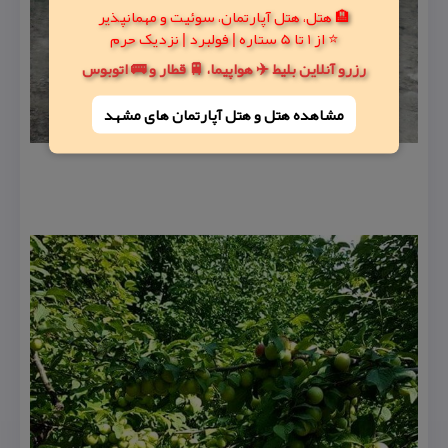
🏨 هتل، هتل آپارتمان، سوئیت و مهمانپذیر
⭐ از 1 تا 5 ستاره | فولبرد | نزدیک حرم
رزرو آنلاین بلیط ✈️ هواپیما، 🚆 قطار و 🚌 اتوبوس
مشاهده هتل و هتل‌ آپارتمان های مشهد