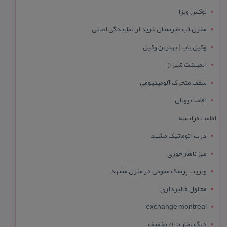
لوکس ویزا
مخزن آب طبرستان خرید از نمایندگی اصلی
وکیل یاب | بهترین وکیل
ایمپلنت شیراز
سقف متحرک آلومینیومی
اقامت یونان
اقامت فرانسه
درب اتوماتیک مشهد
میز ناهار خوری
ویزیت پزشک عمومی در منزل مشهد
محلول خالبرداری
exchange montreal
دیگ بخار تا 10% تخفیف