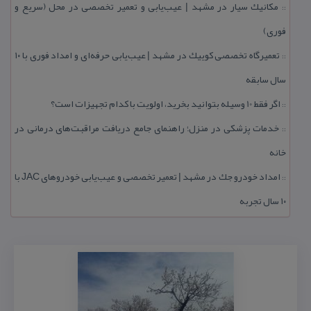
مكانیك سیار در مشهد | عیب‌یابی و تعمیر تخصصی در محل (سریع و
::
فوری)
تعمیرگاه تخصصی كوییك در مشهد | عیب‌یابی حرفه‌ای و امداد فوری با ۱۰
::
سال سابقه
اگر فقط 10 وسیله بتوانید بخرید، اولویت با كدام تجهیزات است؟
::
خدمات پزشكی در منزل؛ راهنمای جامع دریافت مراقبت‌های درمانی در
::
خانه
امداد خودرو جك در مشهد | تعمیر تخصصی و عیب‌یابی خودروهای JAC با
::
۱۰ سال تجربه