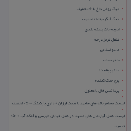
دیگ روغن داغ تا 10% تخفیف
دیگ آبگرم تا 10% تخفیف
ادویه جات بسته بندی
فلفل قرمز درجه 1
مانتو اسلامی
مانتو حجاب
مانتو پوشیده
برج خنک کننده
برداشتن خال با محلول
لیست مسافرخانه های مشهد با قیمت ارزان + داری پارکینگ + 50% تخفیف
لیست هتل آپارتمان های مشهد در هتل خیابان طبرسی و فلکه آب + 50%
تخفیف