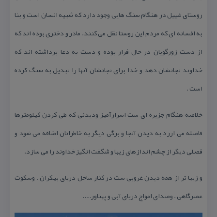
روستای غییل در هنگام سنگ هایی وجود دارد كه شبیه انسان است و بنا
به افسانه ای كه مردم این روستا نقل می كنند. مادر و دختری بوده اند كه
از دست زورگویان در حال فرار بوده و دست به دعا برداشته اند كه
خداوند نجاتشان دهد و خدا برای نجاتشان آنها را تبدیل به سنگ كرده
است .
خلاصه هنگام جزیره ای ست اسرارآمیز ودیدنی كه طی كردن كیلومترها
فاصله می ارزد به دیدن آنجا و برگی دیگر به خاطراتان اضافه می شود و
فصلی دیگر از چشم اندازهای زیبا و شگفت انگیز خداوند را می سازد.
و زیبا تر از همه دیدن غروبی ست در كنار ساحل دریای بیكران . وسكوت
عصرگاهی . وصدای امواج دریای آبی و پهناور…..