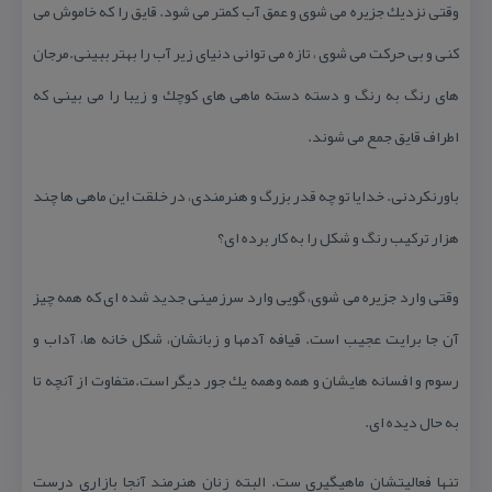
وقتی نزدیك جزیره می شوی و عمق آب كمتر می شود. قایق را كه خاموش می
كنی و بی حركت می شوی ، تازه می توانی دنیای زیر آب را بهتر ببینی.مرجان
های رنگ به رنگ و دسته دسته ماهی های كوچك و زیبا را می بینی كه
اطراف قایق جمع می شوند.
باورنكردنی. خدایا تو چه قدر بزرگ و هنرمندی، در خلقت این ماهی ها چند
هزار تركیب رنگ و شكل را به كار برده ای؟
وقتی وارد جزیره می شوی، گویی وارد سرزمینی جدید شده ای كه همه چیز
آن جا برایت عجیب است. قیافه آدمها و زبانشان، شكل خانه ها، آداب و
رسوم و افسانه هایشان و همه وهمه یك جور دیگر است.متفاوت از آنچه تا
به حال دیده ای.
تنها فعالیتشان ماهیگیری ست. البته زنان هنرمند آنجا بازاری درست