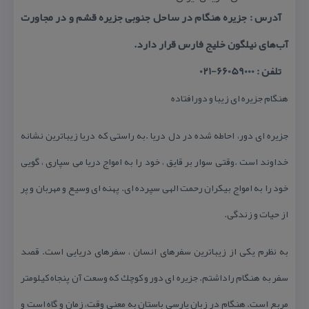
آدرس : جزیره هنگام در ساحل جنوبی جزیره قشم و در مجاورت
آب‌های نیلگون خلیج فارس قرار‌ دارد.
تلفن : 66059000-021
هنگام جزیره ای زیبا و دورافتاده
جزیره ای دور، احاطه شده در دل دریا .به راستی كه دریا زیباترین نشانه
خداوند است .وقتی سوار بر قایق ، خود را به امواج دریا می سپاری ، گویی
خود را به امواج بیكران رحمت الهی سپرده ای. پهنه ای وسیع و مهربان و پر
از حیات و زندگی.
به نظرم یكی از زیباترین سفرهای انسان ، سفرهای دریایی است. قصد
سفر به هنگام راداشتم. جزیره ای دور و كوچك كه وسعت آن پنجاه كیلومتر
مربع است. هنگام در زبان پارسی باستان به معنی وقت، زمان و گاه است و