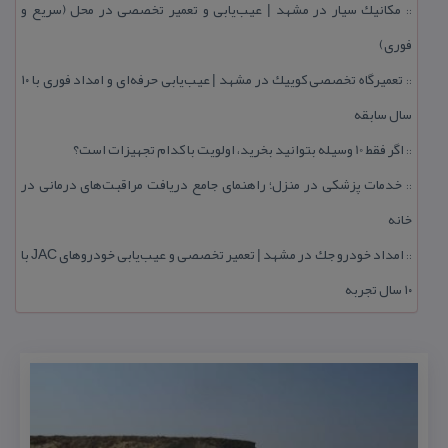
مكانیك سیار در مشهد | عیب‌یابی و تعمیر تخصصی در محل (سریع و
::
فوری)
تعمیرگاه تخصصی كوییك در مشهد | عیب‌یابی حرفه‌ای و امداد فوری با ۱۰
::
سال سابقه
اگر فقط 10 وسیله بتوانید بخرید، اولویت با كدام تجهیزات است؟
::
خدمات پزشكی در منزل؛ راهنمای جامع دریافت مراقبت‌های درمانی در
::
خانه
امداد خودرو جك در مشهد | تعمیر تخصصی و عیب‌یابی خودروهای JAC با
::
۱۰ سال تجربه