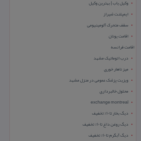
وکیل یاب | بهترین وکیل
ایمپلنت شیراز
سقف متحرک آلومینیومی
اقامت یونان
اقامت فرانسه
درب اتوماتیک مشهد
میز ناهار خوری
ویزیت پزشک عمومی در منزل مشهد
محلول خالبرداری
exchange montreal
دیگ بخار تا 10% تخفیف
دیگ روغن داغ تا 10% تخفیف
دیگ آبگرم تا 10% تخفیف