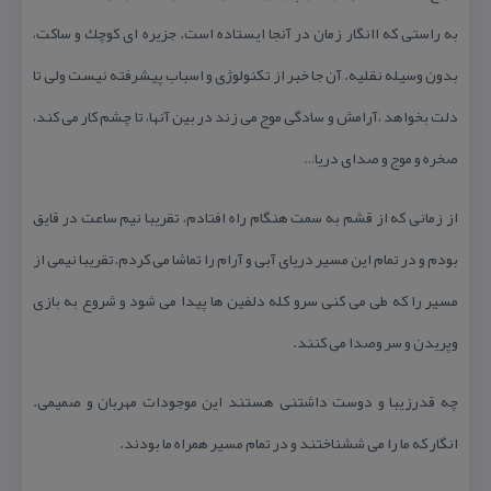
به راستی كه اانگار زمان در آنجا ایستاده است. جزیره ای كوچك و ساكت،
بدون وسیله نقلیه. آن جا خبر از تكنولوژی و اسباب پیشرفته نیست ولی تا
دلت بخواهد ،آرامش و سادگی موج می زند در بین آنها، تا چشم كار می كند،
صخره و موج و صدای دریا…
از زمانی كه از قشم به سمت هنگام راه افتادم، تقریبا نیم ساعت در قایق
بودم و در تمام این مسیر دریای آبی و آرام را تماشا می كردم.تقریبا نیمی از
مسیر را كه طی می كنی سرو كله دلفین ها پیدا می شود و شروع به بازی
وپریدن و سر وصدا می كنند.
چه قدرزیبا و دوست داشتنی هستند این موجودات مهربان و صمیمی.
انگار كه ما را می ششناختند و در تمام مسیر همراه ما بودند.