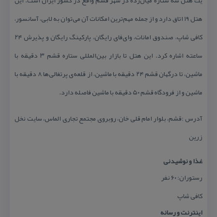
یك هتل سه ستاره میان‌رده در شهر قشم واقع در كشور ایران است. این
هتل ۱۹ اتاق دارد و از جمله مهم‌ترین امكانات آن می‌توان به لابی، آسانسور،
كافی شاپ، صندوق امانات، وای‌فای رایگان، پاركینگ رایگان و پذیرش ۲۴
ساعته اشاره كرد. این هتل تا بازار بین‌المللی ستاره قشم ۳ دقیقه با
ماشین، تا درگهان قشم ۲۴ دقیقه با ماشین، از قلعه‌ی پرتغالی‌ها ۸ دقیقه با
ماشین و از فرودگاه قشم ۵۰ دقیقه با ماشین فاصله دارد.
آدرس :قشم، بلوار امام قلی خان، روبروی مجتمع تجاری الماس، سایت نخل
زرین
غذا و نوشیدنی
رستوران: ۶۰ نفر
كافی شاپ
اینترنت و رسانه