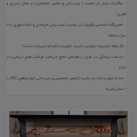
مكانیك سیار در مشهد | عیب‌یابی و تعمیر تخصصی در محل (سریع و
::
فوری)
تعمیرگاه تخصصی كوییك در مشهد | عیب‌یابی حرفه‌ای و امداد فوری با ۱۰
::
سال سابقه
اگر فقط 10 وسیله بتوانید بخرید، اولویت با كدام تجهیزات است؟
::
خدمات پزشكی در منزل؛ راهنمای جامع دریافت مراقبت‌های درمانی در
::
خانه
امداد خودرو جك در مشهد | تعمیر تخصصی و عیب‌یابی خودروهای JAC با
::
۱۰ سال تجربه