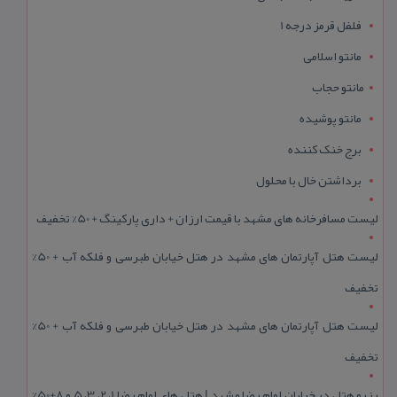
فلفل قرمز درجه 1
مانتو اسلامی
مانتو حجاب
مانتو پوشیده
برج خنک کننده
برداشتن خال با محلول
لیست مسافرخانه های مشهد با قیمت ارزان + داری پارکینگ + 50% تخفیف
لیست هتل آپارتمان های مشهد در هتل خیابان طبرسی و فلکه آب + 50%
تخفیف
لیست هتل آپارتمان های مشهد در هتل خیابان طبرسی و فلکه آب + 50%
تخفیف
رزرو هتل در خیابان امام رضا مشهد | هتل‌ های امام رضا 1، 2، 3، 5 و 8+50%