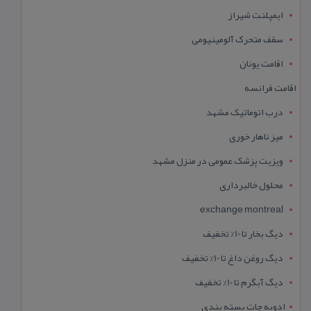
ایمپلنت شیراز
سقف متحرک آلومینیومی
اقامت یونان
اقامت فرانسه
درب اتوماتیک مشهد
میز ناهار خوری
ویزیت پزشک عمومی در منزل مشهد
محلول خالبرداری
exchange montreal
دیگ بخار تا 10% تخفیف
دیگ روغن داغ تا 10% تخفیف
دیگ آبگرم تا 10% تخفیف
ادویه جات بسته بندی