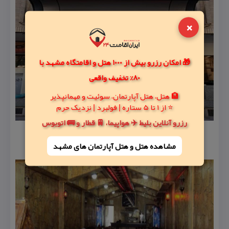
×
🎁 امکان رزرو بیش از 1000 هتل و اقامتگاه مشهد با
80% تخفیف واقعی
🏨 هتل، هتل آپارتمان، سوئیت و مهمانپذیر
⭐ از 1 تا 5 ستاره | فولبرد | نزدیک حرم
رزرو آنلاین بلیط ✈️ هواپیما، 🚆 قطار و 🚌 اتوبوس
مشاهده هتل و هتل‌ آپارتمان های مشهد