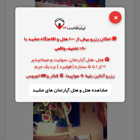
×
🎁 امکان رزرو بیش از 1000 هتل و اقامتگاه مشهد با
80% تخفیف واقعی
🏨 هتل، هتل آپارتمان، سوئیت و مهمانپذیر
⭐ از 1 تا 5 ستاره | فولبرد | نزدیک حرم
رزرو آنلاین بلیط ✈️ هواپیما، 🚆 قطار و 🚌 اتوبوس
مشاهده هتل و هتل‌ آپارتمان های مشهد