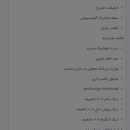
ایمپلنت شیراز
سقف متحرک آلومینیومی
اقامت یونان
اقامت فرانسه
درب اتوماتیک مشهد
میز ناهار خوری
ویزیت پزشک عمومی در منزل مشهد
محلول خالبرداری
exchange montreal
دیگ بخار تا 10% تخفیف
دیگ روغن داغ تا 10% تخفیف
دیگ آبگرم تا 10% تخفیف
ادویه جات بسته بندی