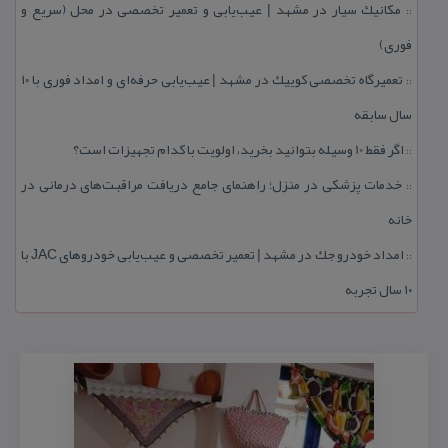
مكانیك سیار در مشهد | عیب‌یابی و تعمیر تخصصی در محل (سریع و
::
فوری)
تعمیرگاه تخصصی كوییك در مشهد | عیب‌یابی حرفه‌ای و امداد فوری با ۱۰
::
سال سابقه
اگر فقط 10 وسیله بتوانید بخرید، اولویت با كدام تجهیزات است؟
::
خدمات پزشكی در منزل؛ راهنمای جامع دریافت مراقبت‌های درمانی در
::
خانه
امداد خودرو جك در مشهد | تعمیر تخصصی و عیب‌یابی خودروهای JAC با
::
۱۰ سال تجربه