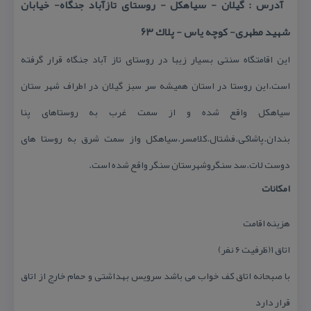
آدرس : گیلان - سیاهكل - روستای تازآباد جنگاه- خیابان
شهید مطهری- كوچه یاس - پلاك ۶۳
این اقامتگاه سنتی بسیار زیبا در روستای تاز آباد جنگاه قرار گرفته
است.این روستا در استان همیشه سر سبز گیلان در اطراف شهر ستان
سیاهكل واقع شده و از سمت غرب به روستاهای پنا
بندان.پاشاكی.فشتال.كلامسر.سیاهكل واز سمت شرق به روستا های
دوست لات.سد سنگروشهرستان سنگر واقع شده است.
امكانات
هزینه اقامت
اتاق ۱(ظرفیت ۶ نفر)
با صبحانه اتاق كف خواب می باشد سرویس بهداشتی و حمام خارج از اتاق
قرار دارد