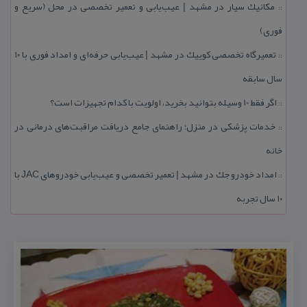
مكانیك سیار در مشهد | عیب‌یابی و تعمیر تخصصی در محل (سریع و
::
فوری)
تعمیرگاه تخصصی كوییك در مشهد | عیب‌یابی حرفه‌ای و امداد فوری با ۱۰
::
سال سابقه
اگر فقط 10 وسیله بتوانید بخرید، اولویت با كدام تجهیزات است؟
::
خدمات پزشكی در منزل؛ راهنمای جامع دریافت مراقبت‌های درمانی در
::
خانه
امداد خودرو جك در مشهد | تعمیر تخصصی و عیب‌یابی خودروهای JAC با
::
۱۰ سال تجربه