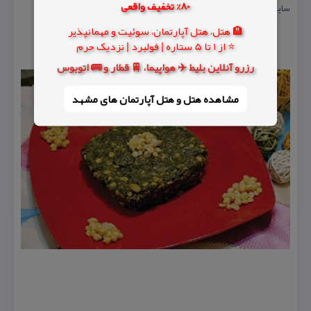
80% تخفیف واقعی
سایرین دقت بیشتری را منظور كنند.
🏨 هتل، هتل آپارتمان، سوئیت و مهمانپذیر
⭐ از 1 تا 5 ستاره | فولبرد | نزدیک حرم
رزرو آنلاین بلیط ✈️ هواپیما، 🚆 قطار و 🚌 اتوبوس
مشاهده هتل و هتل‌ آپارتمان های مشهد