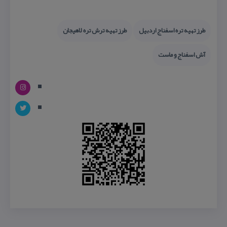
طرز تهیه تره اسفناج اردبیل
طرز تهیه ترش تره لاهیجان
آش اسفناج و ماست