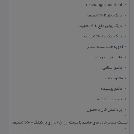
exchange montreal
دیگ بخار تا 10% تخفیف
دیگ روغن داغ تا 10% تخفیف
دیگ آبگرم تا 10% تخفیف
ادویه جات بسته بندی
فلفل قرمز درجه 1
مانتو اسلامی
مانتو حجاب
مانتو پوشیده
برج خنک کننده
برداشتن خال با محلول
لیست مسافرخانه های مشهد با قیمت ارزان + داری پارکینگ + 50% تخفیف