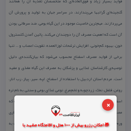
فواید بسیار زیاد و فوق‌العاده‌ای كه متخصصان تغذیه آن را همانند
گنجینه‌ای گرانبها می‌پندارند، در سراسر جهان به تولید و پرورش آن
می‌پردازند. مهم‌ترین خاصیت موجود در این گیاه بومی، ضد سرطانی بودن
آن است كه اهمیت مصرف آن‌ را دوچندان می‌كند. پائین آمدن كلسترول
خون، بهبود كم‌خونی، افزایش ترشحات لوزالعمده، تقویت اعصاب و … تنها
برخی از فواید مصرف اسفناج محسوب می‌شود كه بیان‌كننده‌ی دلیل
توصیه‌ی كارشناسان غذایی و پزشكان به مصرف این گیاه مغذی و مفید
است. مردم استان اردبیل با استفاده از اسفناج، لپه، سیر، پیاز، رب انار،
روغن، فلفل، نمك، زردچوبه و تخم‌مرغ، نوعی غذای بومی و سنتی به نام تره
×
اسفناج را تهیه و طبخ می‌كنند. خوراكی بسیار لذیذ، مقوی و پرخاصیت كه
مصرف آن برای سلامتی مفید و ضروری است. البته افرادی كه از بیماری
ورم مفاصل، سنگ كلیه و مثانه رنج می‌برند، باید در مصرف آن‌ نسبت به
🎁 امکان رزرو بیش از 1000 هتل و اقامتگاه مشهد با