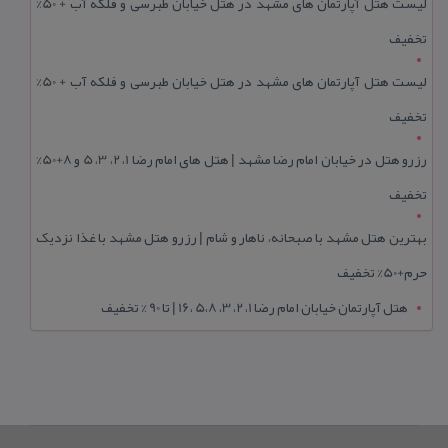
لیست هتل آپارتمان های مشهد در هتل خیابان طبرسی و فلکه آب + 50%
تخفیف
لیست هتل آپارتمان های مشهد در هتل خیابان طبرسی و فلکه آب + 50%
تخفیف
رزرو هتل در خیابان امام رضا مشهد | هتل‌ های امام رضا 1، 2، 3، 5 و 8+50%
تخفیف
بهترین هتل مشهد با صبحانه، ناهار و شام | رزرو هتل مشهد با غذا نزدیک
حرم+50% تخفیف
هتل آپارتمان خیابان امام رضا 1، 2، 3، 5،8 ،16 | تا 90 % تخفیف