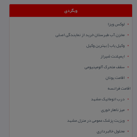
وبگردی
لوکس ویزا
مخزن آب طبرستان خرید از نمایندگی اصلی
وکیل یاب | بهترین وکیل
ایمپلنت شیراز
سقف متحرک آلومینیومی
اقامت یونان
اقامت فرانسه
درب اتوماتیک مشهد
میز ناهار خوری
ویزیت پزشک عمومی در منزل مشهد
محلول خالبرداری