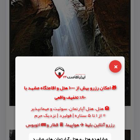
×
🎁 امکان رزرو بیش از 1000 هتل و اقامتگاه مشهد با
80% تخفیف واقعی
🏨 هتل، هتل آپارتمان، سوئیت و مهمانپذیر
⭐ از 1 تا 5 ستاره | فولبرد | نزدیک حرم
رزرو آنلاین بلیط ✈️ هواپیما، 🚆 قطار و 🚌 اتوبوس
مشاهده هتل و هتل‌ آپارتمان های مشهد