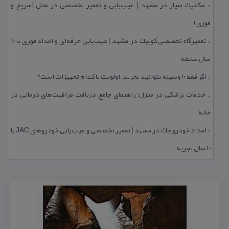
مكانیك سیار در مشهد | عیب‌یابی و تعمیر تخصصی در محل (سریع و
::
فوری)
تعمیرگاه تخصصی كوییك در مشهد | عیب‌یابی حرفه‌ای و امداد فوری با ۱۰
::
سال سابقه
اگر فقط 10 وسیله بتوانید بخرید، اولویت با كدام تجهیزات است؟
::
خدمات پزشكی در منزل؛ راهنمای جامع دریافت مراقبت‌های درمانی در
::
خانه
امداد خودرو جك در مشهد | تعمیر تخصصی و عیب‌یابی خودروهای JAC با
::
۱۰ سال تجربه