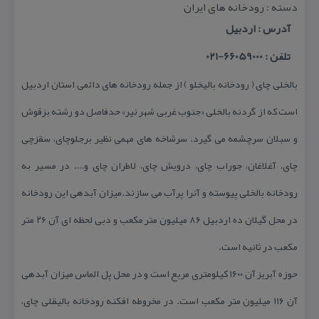
دسته : رودخانه های ایران
آدرس : اردبیل
تلفن : 66059000-021
بالخلی چای ( رودخانه بالیخلو ) از جمله رودخانه های دائمی استان اردبیل
است كه از گردنه بالخلی «جنوب غربی شهر نیر» حدفاصل دو رشته بزقوش
و سبلان سرچشمه می گیرد. سرشاخه های مهمی نظیر برجلوچای، سقزچی
چای، آغلاغان، جوراب چای، درویش چای، لاطران چای و…. در مسیر به
رودخانه بالخلی پیوسته و آنرا پرآب می سازند.میزان آبدهی این رودخانه
در محل گیلان ده اردبیل ۸۶ میلیون متر مكعب و دبی لحظه ای آن ۲۶ متر
مكعب در ثانیه است.
حوزه آبریز آن ۱۶۰۰ كیلومتری مربع است و در محل پل الماس میزان آبدهی
آن ۱۱۶ میلیون متر مكعب است. در مخروطه افكنه رودخانه بالیقلی چای،