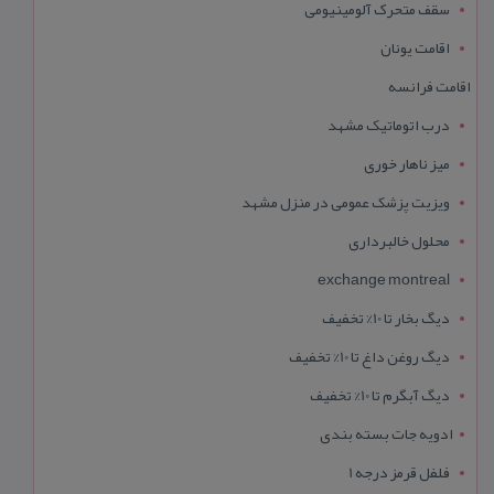
سقف متحرک آلومینیومی
اقامت یونان
اقامت فرانسه
درب اتوماتیک مشهد
میز ناهار خوری
ویزیت پزشک عمومی در منزل مشهد
محلول خالبرداری
exchange montreal
دیگ بخار تا 10% تخفیف
دیگ روغن داغ تا 10% تخفیف
دیگ آبگرم تا 10% تخفیف
ادویه جات بسته بندی
فلفل قرمز درجه 1