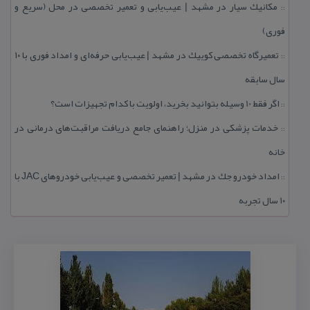
مكانیك سیار در مشهد | عیب‌یابی و تعمیر تخصصی در محل (سریع و
::
فوری)
تعمیرگاه تخصصی كوییك در مشهد | عیب‌یابی حرفه‌ای و امداد فوری با ۱۰
::
سال سابقه
اگر فقط 10 وسیله بتوانید بخرید، اولویت با كدام تجهیزات است؟
::
خدمات پزشكی در منزل؛ راهنمای جامع دریافت مراقبت‌های درمانی در
::
خانه
امداد خودرو جك در مشهد | تعمیر تخصصی و عیب‌یابی خودروهای JAC با
::
۱۰ سال تجربه