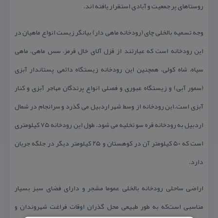
روستاهای پر جمعیت و آبادی استقرار یافته اند.
وجه تسمیه بالخلی چای (رودخانه ماهی دار) بیانگر زیست انواع ماهیان در
این رودخانه است كه عبارتند از قزل آلای خال قرمز، سس ماهی، ماهی
سیاه، شاه كولی، همچنین این رودخانه زیستگاه دائمی پستاندار آبزی
(سمور آبی) و زیستگاه عبوری و فصلی انواع پرندگان مهاجر آبزی و كنار
آبزی است.این رودخانه از وسط شهر اردبیل می گذرد و سرانجام در شمال
اردبیل به رودخانه قره سو تخلیه می شود. طول این رودخانه ۷۵ كیلومتری
است كه ۵۰ كیلومتر آن در كوهستان و ۲۵ كیلومتر دیگر در جلگه جریان
دارد.
اراضی‌ ساحلی‌ رودخانه‌ بالخلی‌ عموما مشجر و دارای‌ فضای‌ سبز بسیار
مناسبی‌ است‌كه‌ به‌ طور طبیعی‌ محل‌ گذران‌ اوقات‌ فراغت‌ شهروندان‌ و