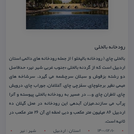
رودخانه بالخلی
بالخلی چای ( رودخانه بالیخلو ) از جمله رودخانه های دائمی استان
اردبیل است كه از گردنه بالخلی «جنوب غربی شهر نیر» حدفاصل
دو رشته بزقوش و سبلان سرچشمه می گیرد. سرشاخه های
مهمی نظیر برجلوچای، سقزچی چای، آغلاغان، جوراب چای، درویش
چای، لاطران چای و…. در مسیر به رودخانه بالخلی پیوسته و آنرا
پرآب می سازند.میزان آبدهی این رودخانه در محل گیلان ده
اردبیل ۸۶ میلیون متر مكعب و دبی لحظه ای آن ۲۶ متر مكعب در
ثانیه است.
1400/12/10
استان : اردبيل
شهر : نير