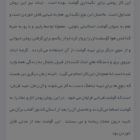
این كار روشی برای نگهداری گوشت بوده است . اینك نیز این روش
متداول است . ماحصل این نوع نگهداری هم به تنهایی قابل خوردن است و
هم به عنوان گوشت استانبلی بلوچی . معمولاً اواسط پاییز و با رو به سرما
گذاشتن هوا گوسفندان را پروار كرده و از یكسو برای گرفتن روغن حیوانی
و از سوی دیگر برای تهیه گوشت از آن استفاده می كردند . گرچه اینك
نیروی برق و دستگاه های خنك كننده از قبیل یخچال به زندگی همه وارد
شده است اما همچنان این كار انجام می گیرد . البته زمان دیگری نیز هست
كه بلوچ ها برای تهیه تباهگ دست به كار می شوند و آن زمان «عید قربان»
است كه گوشت قربانی فراوان می شود . در این روش پودر انار و نمك را به
گوشت اضافه می كردند و ماحصل آن را بعد از اندكی كه نور آفتاب برآن می
تابید درون مشك ریخته و می بستند . این گوشت بعد از مدتی قابل
خوردن بود