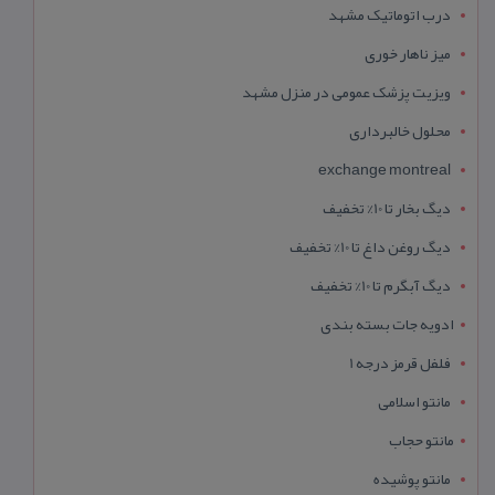
درب اتوماتیک مشهد
میز ناهار خوری
ویزیت پزشک عمومی در منزل مشهد
محلول خالبرداری
exchange montreal
دیگ بخار تا 10% تخفیف
دیگ روغن داغ تا 10% تخفیف
دیگ آبگرم تا 10% تخفیف
ادویه جات بسته بندی
فلفل قرمز درجه 1
مانتو اسلامی
مانتو حجاب
مانتو پوشیده