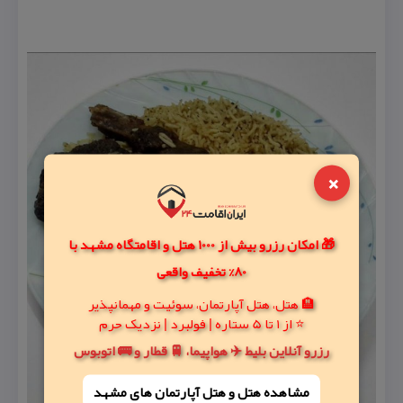
×
🎁 امکان رزرو بیش از 1000 هتل و اقامتگاه مشهد با
80% تخفیف واقعی
🏨 هتل، هتل آپارتمان، سوئیت و مهمانپذیر
⭐ از 1 تا 5 ستاره | فولبرد | نزدیک حرم
رزرو آنلاین بلیط ✈️ هواپیما، 🚆 قطار و 🚌 اتوبوس
مشاهده هتل و هتل‌ آپارتمان های مشهد