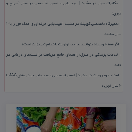
مكانیك سیار در مشهد | عیب‌یابی و تعمیر تخصصی در محل (سریع و
::
فوری)
تعمیرگاه تخصصی كوییك در مشهد | عیب‌یابی حرفه‌ای و امداد فوری با ۱۰
::
سال سابقه
اگر فقط 10 وسیله بتوانید بخرید، اولویت با كدام تجهیزات است؟
::
خدمات پزشكی در منزل؛ راهنمای جامع دریافت مراقبت‌های درمانی در
::
خانه
امداد خودرو جك در مشهد | تعمیر تخصصی و عیب‌یابی خودروهای JAC با
::
۱۰ سال تجربه