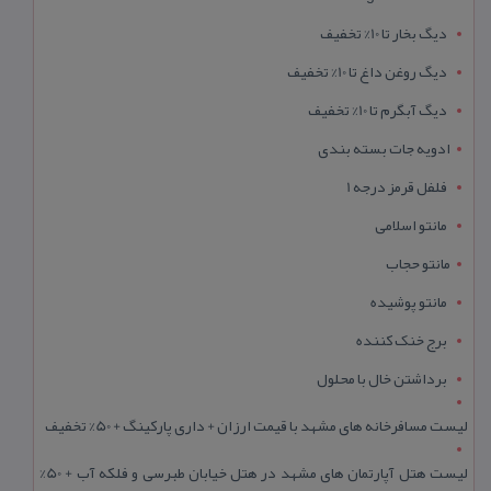
دیگ بخار تا 10% تخفیف
دیگ روغن داغ تا 10% تخفیف
دیگ آبگرم تا 10% تخفیف
ادویه جات بسته بندی
فلفل قرمز درجه 1
مانتو اسلامی
مانتو حجاب
مانتو پوشیده
برج خنک کننده
برداشتن خال با محلول
لیست مسافرخانه های مشهد با قیمت ارزان + داری پارکینگ + 50% تخفیف
لیست هتل آپارتمان های مشهد در هتل خیابان طبرسی و فلکه آب + 50%