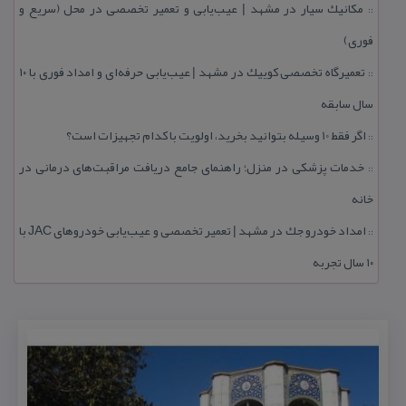
مكانیك سیار در مشهد | عیب‌یابی و تعمیر تخصصی در محل (سریع و
::
فوری)
تعمیرگاه تخصصی كوییك در مشهد | عیب‌یابی حرفه‌ای و امداد فوری با ۱۰
::
سال سابقه
اگر فقط 10 وسیله بتوانید بخرید، اولویت با كدام تجهیزات است؟
::
خدمات پزشكی در منزل؛ راهنمای جامع دریافت مراقبت‌های درمانی در
::
خانه
امداد خودرو جك در مشهد | تعمیر تخصصی و عیب‌یابی خودروهای JAC با
::
۱۰ سال تجربه