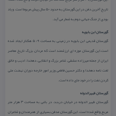
تاریخ آخرین دفن در این گورستان به حدود ۵۰ سال پیش مربوط است. و یاد
بودی از جنگ جهانی دوم به شمار می آید.
گورستان ابن بابویه
گورستان قدیمی ابن بابویه در زمینی به مساحت ۹/ ۵ هكتار ایجاد شده
است.این گورستان موزه ای ارزشمند است كه مردان بزرگ تاریخ معاصر
ایران از جمله میرزاده عشقی، شاعر بزرگ و انقلابی، دهخدا، ادیب و خالق
لغت نامه دهخدا و دكتر حسین فاطمی وزیر امور خارجه دوران نهضت ملی
كردن نفت را در خود جای داده است.
گورستان ظهیرالدوله
گورستان ظهیر الدوله در خیابان دربند، در باغی به مساحت ۳ هزار متر
مربع واقع شده است. این گورستان مدفن بسیاری از هنرمندان و شاعران