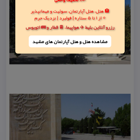
🏨 هتل، هتل آپارتمان، سوئیت و مهمانپذیر
⭐ از 1 تا 5 ستاره | فولبرد | نزدیک حرم
رزرو آنلاین بلیط ✈️ هواپیما، 🚆 قطار و 🚌 اتوبوس
مشاهده هتل و هتل‌ آپارتمان های مشهد