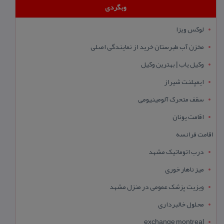
وبگردی
لوکس ویزا
مخزن آب طبرستان خرید از نمایندگی اصلی
وکیل یاب | بهترین وکیل
ایمپلنت شیراز
سقف متحرک آلومینیومی
اقامت یونان
اقامت فرانسه
درب اتوماتیک مشهد
میز ناهار خوری
ویزیت پزشک عمومی در منزل مشهد
محلول خالبرداری
exchange montreal