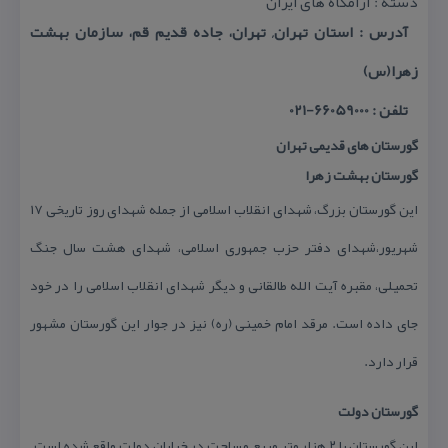
دسته : آرامگاه های ایران
آدرس : استان تهران, تهران، جاده قدیم قم، سازمان بهشت
زهرا(س)
تلفن : 66059000-021
گورستان های قدیمی تهران
گورستان بهشت زهرا
این گورستان بزرگ، شهدای انقلاب اسلامی از جمله شهدای روز تاریخی ۱۷
شهریور،شهدای دفتر حزب جمهوری اسلامی، شهدای هشت سال جنگ
تحمیلی، مقبره آیت الله طالقانی و دیگر شهدای انقلاب اسلامی را در خود
جای داده است. مرقد امام خمینی (ره) نیز در جوار این گورستان مشهور
قرار دارد.
گورستان دولت
این گورستان با ۲ هزار متر مربع مساحت در خیابان دولت واقع شده است.