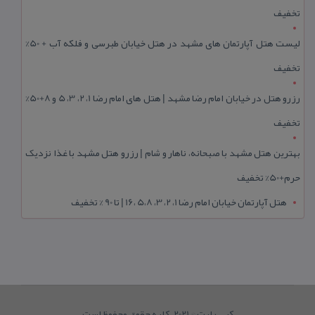
تخفیف
لیست هتل آپارتمان های مشهد در هتل خیابان طبرسی و فلکه آب + 50%
تخفیف
رزرو هتل در خیابان امام رضا مشهد | هتل‌ های امام رضا 1، 2، 3، 5 و 8+50%
تخفیف
بهترین هتل مشهد با صبحانه، ناهار و شام | رزرو هتل مشهد با غذا نزدیک
حرم+50% تخفیف
هتل آپارتمان خیابان امام رضا 1، 2، 3، 5،8 ،16 | تا 90 % تخفیف
کپی رایت © 2021. کلیه حقوق محفوظ است