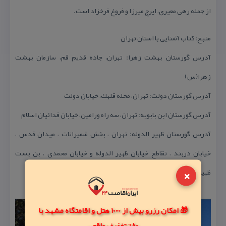
از جمله رهی معیری، ایرج میرزا و فروغ فرخزاد است.
منبع: كتاب آشنایی با استان تهران
آدرس گورستان بهشت زهرا: تهران، جاده قدیم قم، سازمان بهشت
زهرا(س)
آدرس گورستان دولت: تهران، محله قلهك، خیابان دولت
آدرس گورستان ابن بابویه: تهران، سه راه ورامین، خیابان فدائیان اسلام
آدرس گورستان ظهیر الدوله: تهران ، بخش شمیرانات ، میدان قدس ،‌
خیابان دربند ، تقاطع خیابان ظهیر الدوله و خیابان محمدی ، بن بست
×
ظهیرالدوله ، شماره ۳ و از شرق به خیابان شهید الفت
🎁 امکان رزرو بیش از 1000 هتل و اقامتگاه مشهد با
80% تخفیف واقعی