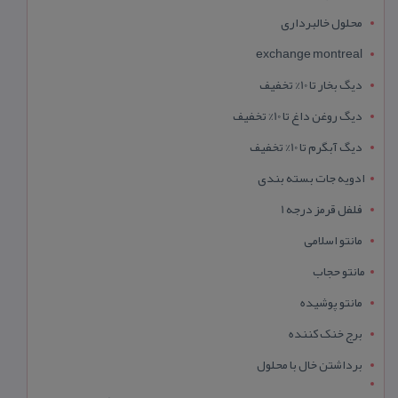
محلول خالبرداری
exchange montreal
دیگ بخار تا 10% تخفیف
دیگ روغن داغ تا 10% تخفیف
دیگ آبگرم تا 10% تخفیف
ادویه جات بسته بندی
فلفل قرمز درجه 1
مانتو اسلامی
مانتو حجاب
مانتو پوشیده
برج خنک کننده
برداشتن خال با محلول