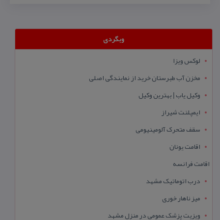
وبگردی
لوکس ویزا
مخزن آب طبرستان خرید از نمایندگی اصلی
وکیل یاب | بهترین وکیل
ایمپلنت شیراز
سقف متحرک آلومینیومی
اقامت یونان
اقامت فرانسه
درب اتوماتیک مشهد
میز ناهار خوری
ویزیت پزشک عمومی در منزل مشهد