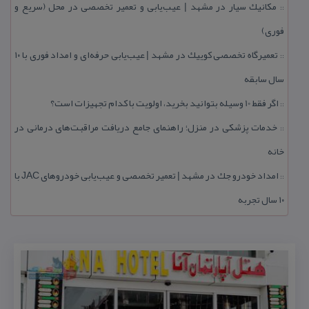
مكانیك سیار در مشهد | عیب‌یابی و تعمیر تخصصی در محل (سریع و
::
فوری)
تعمیرگاه تخصصی كوییك در مشهد | عیب‌یابی حرفه‌ای و امداد فوری با ۱۰
::
سال سابقه
اگر فقط 10 وسیله بتوانید بخرید، اولویت با كدام تجهیزات است؟
::
خدمات پزشكی در منزل؛ راهنمای جامع دریافت مراقبت‌های درمانی در
::
خانه
امداد خودرو جك در مشهد | تعمیر تخصصی و عیب‌یابی خودروهای JAC با
::
۱۰ سال تجربه