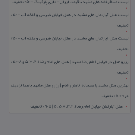
لیست مسافرخانه های مشهد با قیمت ارزان + داری پارکینگ + 50% تخفیف
لیست هتل آپارتمان های مشهد در هتل خیابان طبرسی و فلکه آب + 50%
تخفیف
لیست هتل آپارتمان های مشهد در هتل خیابان طبرسی و فلکه آب + 50%
تخفیف
رزرو هتل در خیابان امام رضا مشهد | هتل‌ های امام رضا 1، 2، 3، 5 و 8+50%
تخفیف
بهترین هتل مشهد با صبحانه، ناهار و شام | رزرو هتل مشهد با غذا نزدیک
حرم+50% تخفیف
هتل آپارتمان خیابان امام رضا 1، 2، 3، 5،8 ،16 | تا 90 % تخفیف