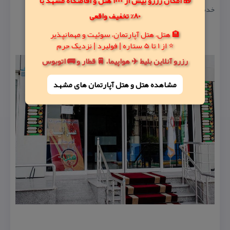
🎁 امکان رزرو بیش از 1000 هتل و اقامتگاه مشهد با
خدمات تور
80% تخفیف واقعی
🏨 هتل، هتل آپارتمان، سوئیت و مهمانپذیر
⭐ از 1 تا 5 ستاره | فولبرد | نزدیک حرم
رزرو آنلاین بلیط ✈️ هواپیما، 🚆 قطار و 🚌 اتوبوس
مشاهده هتل و هتل‌ آپارتمان های مشهد