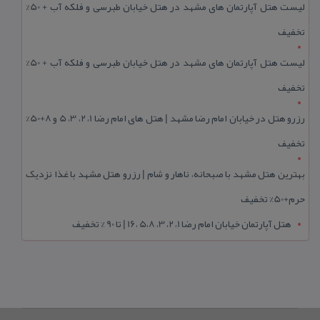
لیست هتل آپارتمان های مشهد در هتل خیابان طبرسی و فلکه آب + 50%
تخفیف
لیست هتل آپارتمان های مشهد در هتل خیابان طبرسی و فلکه آب + 50%
تخفیف
رزرو هتل در خیابان امام رضا مشهد | هتل‌ های امام رضا 1، 2، 3، 5 و 8+50%
تخفیف
بهترین هتل مشهد با صبحانه، ناهار و شام | رزرو هتل مشهد با غذا نزدیک
حرم+50% تخفیف
هتل آپارتمان خیابان امام رضا 1، 2، 3، 5،8 ،16 | تا 90 % تخفیف