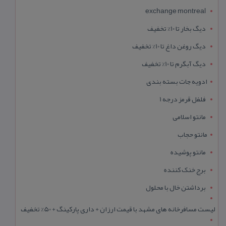
exchange montreal
دیگ بخار تا 10% تخفیف
دیگ روغن داغ تا 10% تخفیف
دیگ آبگرم تا 10% تخفیف
ادویه جات بسته بندی
فلفل قرمز درجه 1
مانتو اسلامی
مانتو حجاب
مانتو پوشیده
برج خنک کننده
برداشتن خال با محلول
لیست مسافرخانه های مشهد با قیمت ارزان + داری پارکینگ + 50% تخفیف