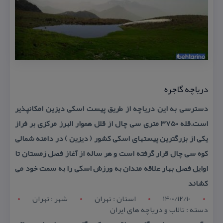
دریاچه گاجره
دسترسی به این دریاچه از طریق پیست اسكی دیزین امكانپذیر
است.قله ۳۷۵۰ متری سی چال از قلل هموار البرز مركزی بر فراز
یكی از بزرگترین پیستهای اسكی كشور ( دیزین ) در دامنه شمالی
كوه سی چال قرار گرفته است و هر ساله از آغاز فصل زمستان تا
اوایل فصل بهار علاقه مندان به ورزش اسكی را به سمت خود می
كشاند
1400/12/10
استان : تهران
شهر : تهران
دسته : تالاب و دریاچه های ایران