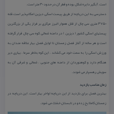
است. آبگیر دایره شكل بوده و قطر آن در حدود ۳۰ متر است.
دسترسی به این دریاچه از طریق پیست اسكی دیزین امكانپذیر است.قله
۳۷۵۰ متری سی چال از قلل هموار البرز مركزی بر فراز یكی از بزرگترین
پیستهای اسكی كشور ( دیزین ) در دامنه شمالی كوه سی چال قرار گرفته
است و هر ساله از آغاز فصل زمستان تا اوایل فصل بهار علاقه مندان به
ورزش اسكی را به سمت خود می كشاند . این كوه بخاطر سرما ، بهاری دیر
هنگام دارد و كوهنوردان از دامنه های جنوبی ، شمالی و شرقی آن به
سویش رهسپار می شوند.
زمان مناسب بازدید
بهترین فصل برای بازدید از این دریاچه اواخر بهار است. این دریاچه در
زمستان كاملا یخ زده و در تابستان خشك می شود.