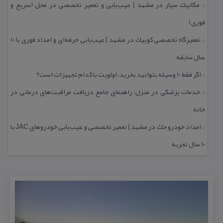
مكانیك سیار در مشهد | عیب‌یابی و تعمیر تخصصی در محل (سریع و
::
فوری)
تعمیرگاه تخصصی كوییك در مشهد | عیب‌یابی حرفه‌ای و امداد فوری با ۱۰
::
سال سابقه
اگر فقط 10 وسیله بتوانید بخرید، اولویت با كدام تجهیزات است؟
::
خدمات پزشكی در منزل؛ راهنمای جامع دریافت مراقبت‌های درمانی در
::
خانه
امداد خودرو جك در مشهد | تعمیر تخصصی و عیب‌یابی خودروهای JAC با
::
۱۰ سال تجربه