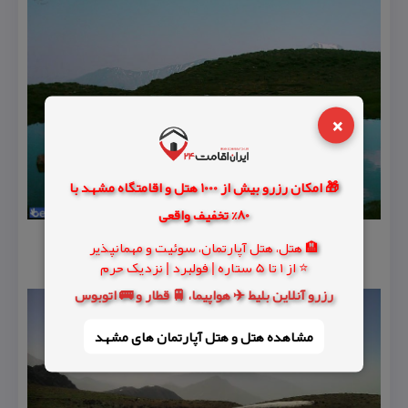
×
🎁 امکان رزرو بیش از 1000 هتل و اقامتگاه مشهد با
80% تخفیف واقعی
🏨 هتل، هتل آپارتمان، سوئیت و مهمانپذیر
⭐ از 1 تا 5 ستاره | فولبرد | نزدیک حرم
رزرو آنلاین بلیط ✈️ هواپیما، 🚆 قطار و 🚌 اتوبوس
مشاهده هتل و هتل‌ آپارتمان های مشهد