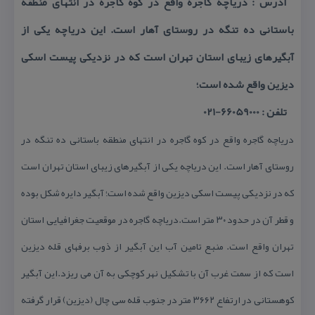
آدرس : دریاچه گاجره واقع در كوه گاجره در انتهای منطقه
باستانی ده تنگه در روستای آهار است. این دریاچه یكی از
آبگیرهای زیبای استان تهران است كه در نزدیكی پیست اسكی
دیزین واقع شده است؛
تلفن : 66059000-021
دریاچه گاجره واقع در كوه گاجره در انتهای منطقه باستانی ده تنگه در
روستای آهار است. این دریاچه یكی از آبگیرهای زیبای استان تهران است
كه در نزدیكی پیست اسكی دیزین واقع شده است؛ آبگیر دایره شكل بوده
و قطر آن در حدود ۳۰ متر است.دریاچه گاجره در موقعیت جغرافیایی استان
تهران واقع است. منبع تامین آب این آبگیر از ذوب برفهای قله دیزین
است كه از سمت غرب آن با تشكیل نهر كوچكی به آن می ریزد.این آبگیر
كوهستانی در ارتفاع ۳۶۶۲ متر در جنوب قله سی چال (دیزین) قرار گرفته