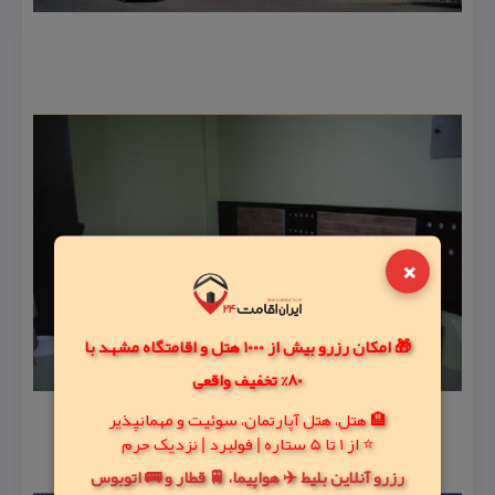
×
🎁 امکان رزرو بیش از 1000 هتل و اقامتگاه مشهد با
80% تخفیف واقعی
🏨 هتل، هتل آپارتمان، سوئیت و مهمانپذیر
⭐ از 1 تا 5 ستاره | فولبرد | نزدیک حرم
رزرو آنلاین بلیط ✈️ هواپیما، 🚆 قطار و 🚌 اتوبوس