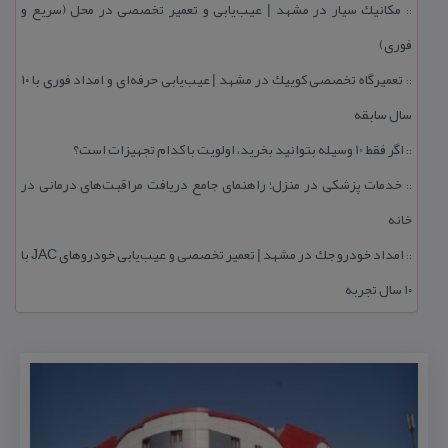
مكانیك سیار در مشهد | عیب‌یابی و تعمیر تخصصی در محل (سریع و
::
فوری)
تعمیرگاه تخصصی كوییك در مشهد | عیب‌یابی حرفه‌ای و امداد فوری با ۱۰
::
سال سابقه
اگر فقط 10 وسیله بتوانید بخرید، اولویت با كدام تجهیزات است؟
::
خدمات پزشكی در منزل؛ راهنمای جامع دریافت مراقبت‌های درمانی در
::
خانه
امداد خودرو جك در مشهد | تعمیر تخصصی و عیب‌یابی خودروهای JAC با
::
۱۰ سال تجربه