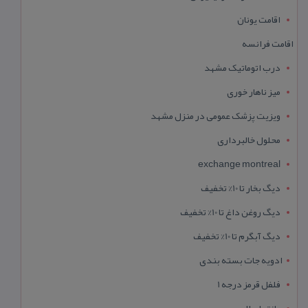
اقامت یونان
اقامت فرانسه
درب اتوماتیک مشهد
میز ناهار خوری
ویزیت پزشک عمومی در منزل مشهد
محلول خالبرداری
exchange montreal
دیگ بخار تا 10% تخفیف
دیگ روغن داغ تا 10% تخفیف
دیگ آبگرم تا 10% تخفیف
ادویه جات بسته بندی
فلفل قرمز درجه 1
مانتو اسلامی