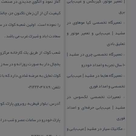
| تعمیر موتور، گیربكس و عیب‌یابی
آغاز نمود و الگوی جدیدی در صنعت ا
برق
كیفیت آن از آن زمان تاكنون جزء چ
تعمیرگاه تخصصی كیا موهاوی در
::
مشهد | عیب‌یابی و تعمیر موتور و
سعادت اباد و شهرك غرب می باشد .
تعلیق بادی
شعب كوك از طریق یك كارخانه مركزی
تعمیرگاه تخصصی چری در مشهد |
::
یخچال دار به صورت روزانه و در سه ز
۱۰ سال تجربه و امداد خودرو
تعمیرگاه هایما در مشهد | عیب‌یابی
كوك تمایل به عرضه شادی دارد كه با 
::
تخصصی و امداد فوری
تلفن :۰۲۱۲۲۲۰۴۷۸۹
تعمیرات تخصصی لكسوس در
::
آدرس :بلوار قیطریه، روبروی پارك، كوچ
مشهد | عیب‌یابی حرفه‌ای و امداد
فوری
پارك خودرو در ساعات عصر و شب در اط
مكانیك سیار در مشهد | عیب‌یابی و
::
نمابر:۰۲۱۲۲۶۷۰۰۵۳