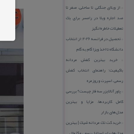
از ویلای جنگلی تا ساحلی، صفر تا
::
صد اجاره ویلا در رامسر برای یك
تعطیلات خاطره‌انگیز
تحصیل در فرانسه 2026؛ از انتخاب
::
دانشگاه تا اخذ ویزا گام به گام
خرید بهترین كفش مردانه
::
باكیفیت؛ راهنمای انتخاب كفش
رسمی، اسپرت و روزمره
پاور آنالایزر سه فاز چیست؟ بررسی
::
كامل كاربردها، مزایا و بهترین
مدل‌های بازار
خرید كت تك مردانه شیك | بهترین
::
مدل‌ها برای استایل رسمی و كژوال