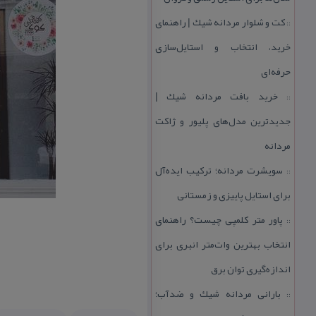
كت و شلوار مردانه شیك | راهنمای
::
خرید، انتخاب و استایل‌سازی
حرفه‌ای
خرید بافت مردانه شیك |
::
جدیدترین مدل‌های پلیور و ژاكت
مردانه
سویشرت مردانه؛ تركیب ایده‌آل
::
برای استایل پاییزی و زمستانی
پاور متر كلمپی چیست؟ راهنمای
::
انتخاب بهترین وات‌متر انبری برای
اندازه‌گیری توان برق
بارانی مردانه شیك و ضدآب؛
::