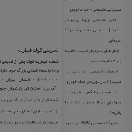
عیب‌یابی تخصصی + امداد خودرو
تعمیر تخصصی تویوتا پرادو در
::
مشهد | عیب‌یابی دقیق و تعمیرگاه
حرفه‌ای
شیرینی كوك قیطریه
چهار هتل‌ ستاره‌دار مشهد با فاصله
::
زیر 5 دقیقه تا حرم
شعبه قیطریه كوك یكی از قدیمی
و به واسطه فضای بزرگ خود دارای
تعمیرگاه تخصصی رنو داستر در
::
1400/12/10
استان : تهران
مشهد | ۱۰ سال تجربه و امداد خودرو
آدرس : استان تهران, تهران-بلوا
مقایسه تویوتا كمری هیبرید و
::
شعبه قیطریه كوك یكی از قدیمی تری
هیوندای سوناتا هیبرید | كدام را
بزرگ خود دارای كافه ای دنج و هیجان 
بخریم؟
تعمیرگاه تخصصی SWM در مشهد
::