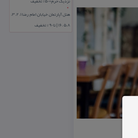
نزدیک حرم+50% تخفیف
هتل آپارتمان خیابان امام رضا 1، 2، 3،
5،8 ،16 | تا 90 % تخفیف