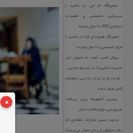
تعمیرگاه ام جی در مشهد |
::
عیب‌یابی تخصصی و تعمیرات
حرفه‌ای MG با ۱۰ سال سابقه
تعمیرگاه هیوندای كیا در مشهد |
::
مركز تخصصی با ۱۰ سال تجربه
ریوان كمپ، تعهد به تحویل امن
::
تجهیزات كمپینگ در شرایط بحرانی
فریت بار از ایران به دبی؛ راهنمای
::
كامل صفر تا صد
×
بهترین كشورها برای دریافت
::
شهروندی دوم و اقامت آسان
ترجمه رسمی مدارك؛ نقطه‌ای كه
::
دقت حقوقی از زبان جلوتر می‌ایستد