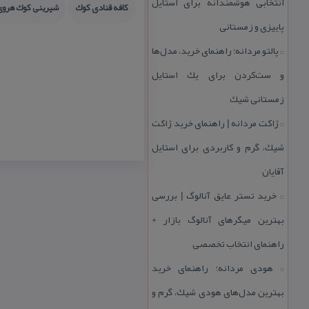
انتخابی هوشمندانه برای استایل
كافه قنادی كوك
شیرینی كوك هروی
پاییزی و زمستانی
پالتو مردانه؛ راهنمای خرید، مدل‌ها
::
و ست‌كردن برای یك استایل
زمستانی شیك
ژاكت مردانه | راهنمای خرید ژاكت
::
شیك، گرم و كاربردی برای استایل
آقایان
خرید تستر عایق آنالوگ | بررسی
::
بهترین میگرهای آنالوگ بازار +
راهنمای انتخاب تخصصی
هودی مردانه؛ راهنمای خرید
::
بهترین مدل‌های هودی شیك، گرم و