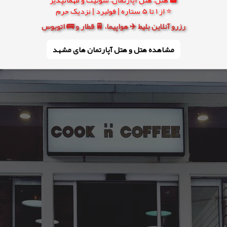
⭐ از 1 تا 5 ستاره | فولبرد | نزدیک حرم
رزرو آنلاین بلیط ✈️ هواپیما، 🚆 قطار و 🚌 اتوبوس
مشاهده هتل و هتل‌ آپارتمان های مشهد