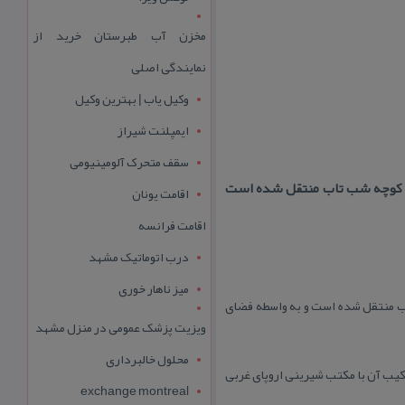
مخزن آب طبرستان خرید از
نمایندگی اصلی
وکیل یاب | بهترین وکیل
ایمپلنت شیراز
سقف متحرک آلومینیومی
ل كوچه شب تاب منتقل شده است
اقامت یونان
اقامت فرانسه
درب اتوماتیک مشهد
میز ناهار خوری
ب منتقل شده است و به واسطه فضای
ویزیت پزشک عمومی در منزل مشهد
محلول خالبرداری
تی اصیل و ذائقه ایرانی و با تركیب آن با مكتب شیرینی اروپای غربی
exchange montreal