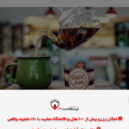
🎁 امکان رزرو بیش از 1000 هتل و اقامتگاه مشهد با 80% تخفیف واقعی
🏨 هتل، هتل آپارتمان، سوئیت و مهمانپذیر