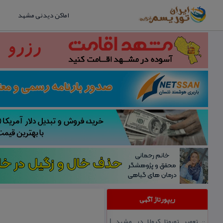
اماکن دیدنی مشهد
ریپورتاژ آگهی
تعمیر تویوتا كرولا در مشهد |
::