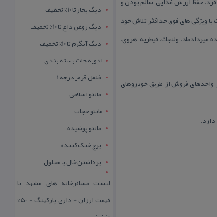
فرد، حفظ ارزش غذایی، سالم بودن و
دیگ بخار تا 10% تخفیف
ا ویژگی های فوق حداكثر تلاش خود
دیگ روغن داغ تا 10% تخفیف
در مجتمع تجاری اسكان افتتاح شد و در حال حاضر دارای ۶ شعبه در محدوده میردادماد، ولنجك، قیطریه، هروی،
دیگ آبگرم تا 10% تخفیف
ادویه جات بسته بندی
فلفل قرمز درجه 1
ز واحدهای فروش از طریق خودروهای
مانتو اسلامی
مانتو حجاب
دارد.
مانتو پوشیده
برج خنک کننده
برداشتن خال با محلول
لیست مسافرخانه های مشهد با
قیمت ارزان + داری پارکینگ + 50%
تخفیف