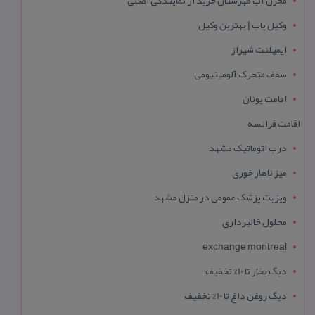
وکیل یاب | بهترین وکیل
ایمپلنت شیراز
سقف متحرک آلومینیومی
اقامت یونان
اقامت فرانسه
درب اتوماتیک مشهد
میز ناهار خوری
ویزیت پزشک عمومی در منزل مشهد
محلول خالبرداری
exchange montreal
دیگ بخار تا 10% تخفیف
دیگ روغن داغ تا 10% تخفیف