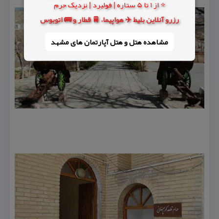
⭐ از 1 تا 5 ستاره | فولبرد | نزدیک حرم
رزرو آنلاین بلیط ✈️ هواپیما، 🚆 قطار و 🚌 اتوبوس
مشاهده هتل و هتل‌ آپارتمان های مشهد