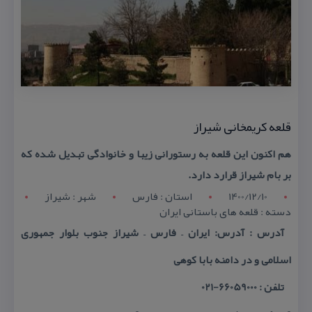
قلعه كریمخانی شیراز
هم اكنون این قلعه به رستورانی زیبا و خانوادگی تبدیل شده كه
بر بام شیراز قرارد دارد.
1400/12/10
استان : فارس
شهر : شيراز
دسته : قلعه های باستانی ایران
آدرس : آدرس: ایران – فارس – شیراز جنوب بلوار جمهوری
اسلامی و در دامنه بابا كوهی
تلفن : 66059000-021