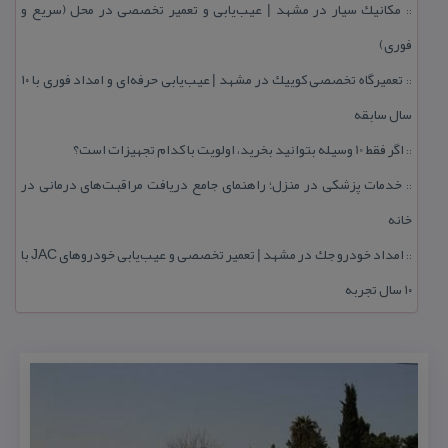
مكانیك سیار در مشهد | عیب‌یابی و تعمیر تخصصی در محل (سریع و
::
فوری)
تعمیرگاه تخصصی كوییك در مشهد | عیب‌یابی حرفه‌ای و امداد فوری با ۱۰
::
سال سابقه
اگر فقط 10 وسیله بتوانید بخرید، اولویت با كدام تجهیزات است؟
::
خدمات پزشكی در منزل؛ راهنمای جامع دریافت مراقبت‌های درمانی در
::
خانه
امداد خودرو جك در مشهد | تعمیر تخصصی و عیب‌یابی خودروهای JAC با
::
۱۰ سال تجربه