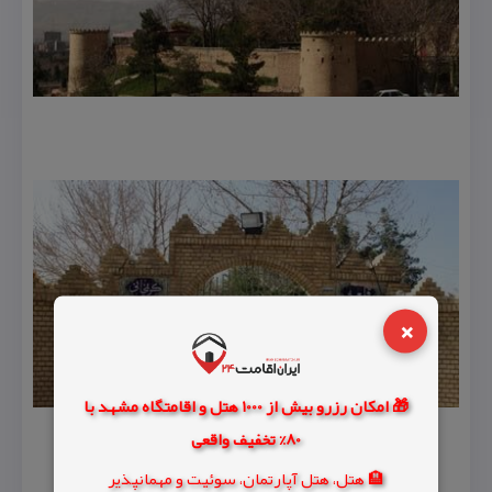
×
🎁 امکان رزرو بیش از 1000 هتل و اقامتگاه مشهد با
80% تخفیف واقعی
🏨 هتل، هتل آپارتمان، سوئیت و مهمانپذیر