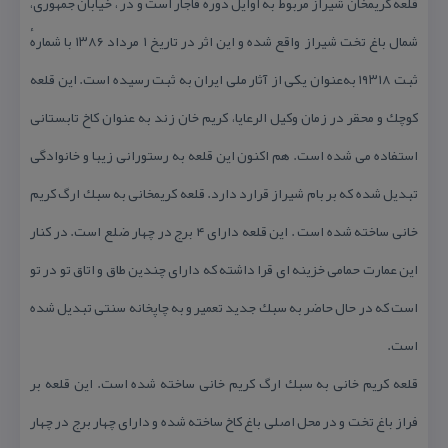
قلعه كریمخان شیراز مربوط به اوایل دوره قاجار است و در ، خیابان جمهوری،
شمال باغ تخت شیراز واقع شده و این اثر در تاریخ ۱ مرداد ۱۳۸۶ با شمارهٔ
ثبت ۱۹۳۱۸ به‌عنوان یكی از آثار ملی ایران به ثبت رسیده است. این قلعه
كوچك و محقر در زمان وكیل الرعایا، كریم خان زند به عنوان كاخ تابستانی
استفاده می شده است. هم اكنون این قلعه به رستورانی زیبا و خانوادگی
تبدیل شده كه بر بام شیراز قرارد دارد. قلعه كریمخانی به سبك ارگ كریم
خانی ساخته شده است . این قلعه دارای ۴ برج در چهار ضلع است. در كنار
این عمارت حمامی خزینه ای قرا داشته كه دارای چندین طاق و اتاق تو در تو
است كه در حال حاضر به سبك جدید تعمیر و به چاپخانه سنتی تبدیل شده
است.
قلعه كریم خانی به سبك ارگ كریم خانی ساخته شده است. این قلعه بر
فراز باغ تخت و در محل اصلی باغ كاخ ساخته شده و دارای چهار برج در چهار