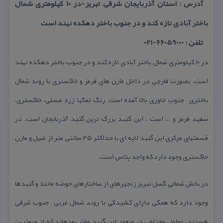
آدرس : استان آذربایجان شرقی, تبریز-در ۱۰ كیلومتری شمال
باختر آبادی تازه كند و در جنوب باختر دهكده نهند است
تلفن : 66059000-021
در ۱۰ كیلومتری شمال باختر آبادی تازه كند و در جنوب باختر دهكده نهند
است. بصورت قارچی در داخل مارن های قرمز و خاكستری با روند شمال
باختری – جنوب خاوری بالا آمده است. رنگ نمكها زرد عسلی، خاكستری،
سفید قرمز و … است . این گنبد بزرگ ترین گنبد آذربایجان است. در
قسمتهای مركزی این گنبد لایه ای با حداكثر ۴۵ سانتی متر از شیل و مارن
خاكستری وجود دارد كه واجد پتاس است.
در بخش شمالی گسل تبریز زنجیرهای از ساختارهای حوضه مانند و گنبدها
وجود دارد كه همگی دارای كشیدگی با روند شمال غربی – جنوب شرقی
هستند. عوامل مختلفی در صعود این گنبد مؤثر بودهاند كه از مهمترین