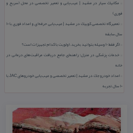
مكانیك سیار در مشهد | عیب‌یابی و تعمیر تخصصی در محل (سریع و
::
فوری)
تعمیرگاه تخصصی كوییك در مشهد | عیب‌یابی حرفه‌ای و امداد فوری با ۱۰
::
سال سابقه
اگر فقط 10 وسیله بتوانید بخرید، اولویت با كدام تجهیزات است؟
::
خدمات پزشكی در منزل؛ راهنمای جامع دریافت مراقبت‌های درمانی در
::
خانه
امداد خودرو جك در مشهد | تعمیر تخصصی و عیب‌یابی خودروهای JAC با
::
۱۰ سال تجربه