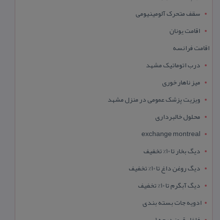
سقف متحرک آلومینیومی
اقامت یونان
اقامت فرانسه
درب اتوماتیک مشهد
میز ناهار خوری
ویزیت پزشک عمومی در منزل مشهد
محلول خالبرداری
exchange montreal
دیگ بخار تا 10% تخفیف
دیگ روغن داغ تا 10% تخفیف
دیگ آبگرم تا 10% تخفیف
ادویه جات بسته بندی
فلفل قرمز درجه 1