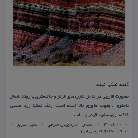
گنبد نمكی نهند
بصورت قارچی در داخل مارن های قرمز و خاكستری با روند شمال
باختری – جنوب خاوری بالا آمده است. رنگ نمكها زرد عسلی،
خاكستری، سفید قرمز و … است .
1400/12/10
استان : آذربايجان شرقي
شهر : تبريز
دسته : مناطق تفریحی ایران