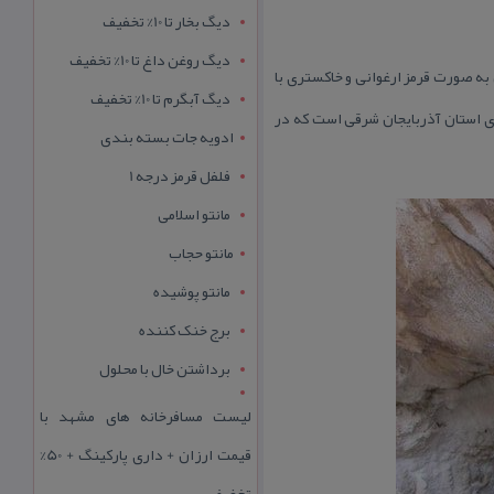
دیگ بخار تا 10% تخفیف
دیگ روغن داغ تا 10% تخفیف
، رنگ لایه های نمكی به صورت قرمز ارغوانی و خاكستری با
دیگ آبگرم تا 10% تخفیف
ای استان آذربایجان شرقی است كه در
ادویه جات بسته بندی
فلفل قرمز درجه 1
مانتو اسلامی
مانتو حجاب
مانتو پوشیده
برج خنک کننده
برداشتن خال با محلول
لیست مسافرخانه های مشهد با
قیمت ارزان + داری پارکینگ + 50%
تخفیف