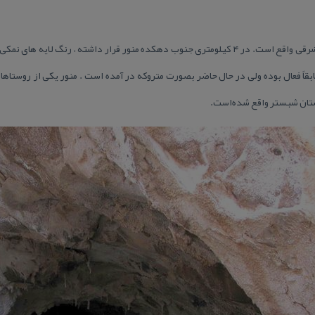
گنبد نمكی منور در استان آذربایجان شرقی واقع است. در ۴ كیلومتری جنوب دهكده منور قرار داشته 
اً فعال بوده ولی در حال حاضر بصورت متروكه در آمده است . منور یكی از روستاه
ان شبستر واقع شده‌است.