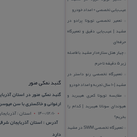
عیب‌یابی تخصصی + امداد خودرو
تعمیر تخصصی تویوتا پرادو در
::
مشهد | عیب‌یابی دقیق و تعمیرگاه
حرفه‌ای
چهار هتل‌ ستاره‌دار مشهد با فاصله
::
زیر 5 دقیقه تا حرم
تعمیرگاه تخصصی رنو داستر در
::
گنبد نمكی منور
مشهد | ۱۰ سال تجربه و امداد خودرو
مقایسه تویوتا كمری هیبرید و
::
ارغوانی و خاكستری با سن میوسن 
هیوندای سوناتا هیبرید | كدام را
1400/12/10
استان : آذربايجا
بخریم؟
تعمیرگاه تخصصی SWM در مشهد
::
دارد