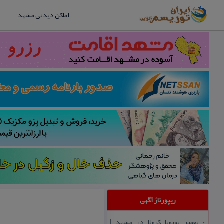
اماکن دیدنی مشهد
ریپورتاژ آگهی
تعمیر تویوتا كرولا در مشهد |
::