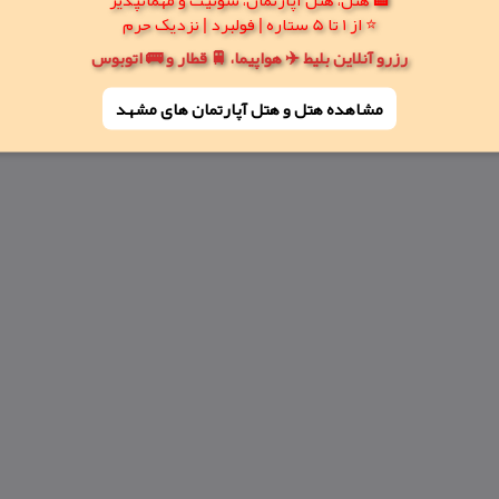
⭐ از 1 تا 5 ستاره | فولبرد | نزدیک حرم
رزرو آنلاین بلیط ✈️ هواپیما، 🚆 قطار و 🚌 اتوبوس
مشاهده هتل و هتل‌ آپارتمان های مشهد