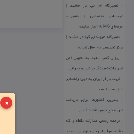
تعمیرگاه ام جی در مشهد |
::
عیب‌یابی تخصصی و تعمیرات
حرفه‌ای MG با ۱۰ سال سابقه
تعمیرگاه هیوندای كیا در مشهد |
::
مركز تخصصی با ۱۰ سال تجربه
ریوان كمپ، تعهد به تحویل امن
::
تجهیزات كمپینگ در شرایط بحرانی
فریت بار از ایران به دبی؛ راهنمای
::
كامل صفر تا صد
×
بهترین كشورها برای دریافت
::
شهروندی دوم و اقامت آسان
ترجمه رسمی مدارك؛ نقطه‌ای كه
::
دقت حقوقی از زبان جلوتر می‌ایستد