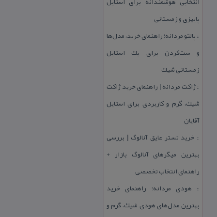
انتخابی هوشمندانه برای استایل
پاییزی و زمستانی
پالتو مردانه؛ راهنمای خرید، مدل‌ها
::
و ست‌كردن برای یك استایل
زمستانی شیك
ژاكت مردانه | راهنمای خرید ژاكت
::
شیك، گرم و كاربردی برای استایل
آقایان
خرید تستر عایق آنالوگ | بررسی
::
بهترین میگرهای آنالوگ بازار +
راهنمای انتخاب تخصصی
هودی مردانه؛ راهنمای خرید
::
بهترین مدل‌های هودی شیك، گرم و