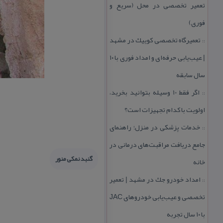
تعمیر تخصصی در محل (سریع و
فوری)
تعمیرگاه تخصصی كوییك در مشهد
::
| عیب‌یابی حرفه‌ای و امداد فوری با ۱۰
سال سابقه
اگر فقط 10 وسیله بتوانید بخرید،
::
اولویت با كدام تجهیزات است؟
خدمات پزشكی در منزل؛ راهنمای
::
جامع دریافت مراقبت‌های درمانی در
گنبد نمكی منور
خانه
امداد خودرو جك در مشهد | تعمیر
::
تخصصی و عیب‌یابی خودروهای JAC
با ۱۰ سال تجربه