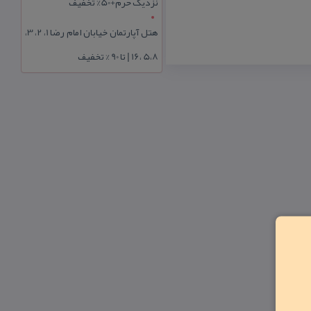
نزدیک حرم+50% تخفیف
هتل آپارتمان خیابان امام رضا 1، 2، 3،
5،8 ،16 | تا 90 % تخفیف