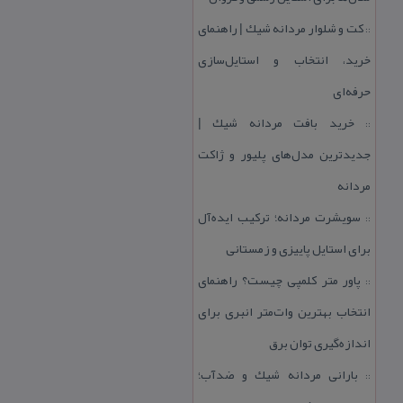
كت و شلوار مردانه شیك | راهنمای
::
خرید، انتخاب و استایل‌سازی
حرفه‌ای
خرید بافت مردانه شیك |
::
جدیدترین مدل‌های پلیور و ژاكت
مردانه
سویشرت مردانه؛ تركیب ایده‌آل
::
برای استایل پاییزی و زمستانی
پاور متر كلمپی چیست؟ راهنمای
::
انتخاب بهترین وات‌متر انبری برای
اندازه‌گیری توان برق
بارانی مردانه شیك و ضدآب؛
::