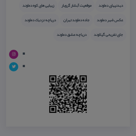
دیدنیهای دماوند
موقعیت آبشار گروبار
زیبایی های كوه دماوند
عكس شهر دماوند
جاده دماوند تهران
دریاچه نزدیك دماوند
جای تفریحی گیلاوند
دریاچه عشق دماوند