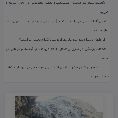
مكانیك سیار در مشهد | عیب‌یابی و تعمیر تخصصی در محل (سریع و
::
فوری)
تعمیرگاه تخصصی كوییك در مشهد | عیب‌یابی حرفه‌ای و امداد فوری با ۱۰
::
سال سابقه
اگر فقط 10 وسیله بتوانید بخرید، اولویت با كدام تجهیزات است؟
::
خدمات پزشكی در منزل؛ راهنمای جامع دریافت مراقبت‌های درمانی در
::
خانه
امداد خودرو جك در مشهد | تعمیر تخصصی و عیب‌یابی خودروهای JAC با
::
۱۰ سال تجربه