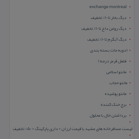
exchange montreal
دیگ بخار تا 10% تخفیف
دیگ روغن داغ تا 10% تخفیف
دیگ آبگرم تا 10% تخفیف
ادویه جات بسته بندی
فلفل قرمز درجه 1
مانتو اسلامی
مانتو حجاب
مانتو پوشیده
برج خنک کننده
برداشتن خال با محلول
لیست مسافرخانه های مشهد با قیمت ارزان + داری پارکینگ + 50% تخفیف