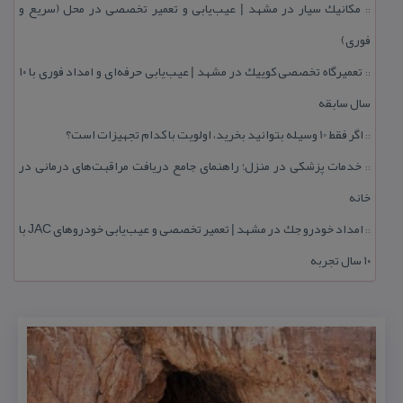
مكانیك سیار در مشهد | عیب‌یابی و تعمیر تخصصی در محل (سریع و
::
فوری)
تعمیرگاه تخصصی كوییك در مشهد | عیب‌یابی حرفه‌ای و امداد فوری با ۱۰
::
سال سابقه
اگر فقط 10 وسیله بتوانید بخرید، اولویت با كدام تجهیزات است؟
::
خدمات پزشكی در منزل؛ راهنمای جامع دریافت مراقبت‌های درمانی در
::
خانه
امداد خودرو جك در مشهد | تعمیر تخصصی و عیب‌یابی خودروهای JAC با
::
۱۰ سال تجربه