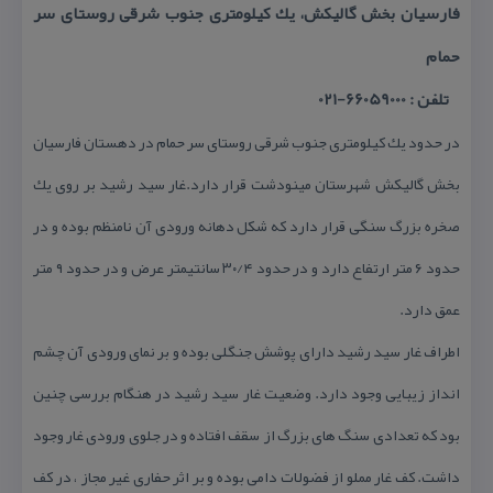
فارسیان بخش گالیكش، یك كیلومتری جنوب شرقی روستای سر
حمام
تلفن : 66059000-021
در حدود یك كیلومتری جنوب شرقی روستای سر حمام در دهستان فارسیان
بخش گالیكش شهرستان مینودشت قرار دارد.غار سید رشید بر روی یك
صخره بزرگ سنگی قرار دارد كه شكل دهانه ورودی آن نامنظم بوده و در
حدود ۶ متر ارتفاع دارد و در حدود ۳۰/۴ سانتیمتر عرض و در حدود ۹ متر
عمق دارد.
اطراف غار سید رشید دارای پوشش جنگلی بوده و بر نمای ورودی آن چشم
انداز زیبایی وجود دارد. وضعیت غار سید رشید در هنگام بررسی چنین
بود كه تعدادی سنگ های بزرگ از سقف افتاده و در جلوی ورودی غار وجود
داشت. كف غار مملو از فضولات دامی بوده و بر اثر حفاری غیر مجاز ، در كف