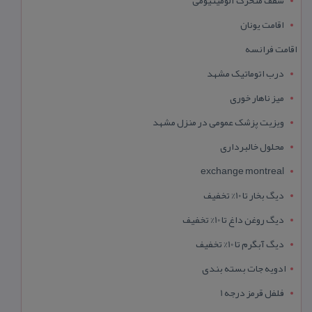
اقامت یونان
اقامت فرانسه
درب اتوماتیک مشهد
میز ناهار خوری
ویزیت پزشک عمومی در منزل مشهد
محلول خالبرداری
exchange montreal
دیگ بخار تا 10% تخفیف
دیگ روغن داغ تا 10% تخفیف
دیگ آبگرم تا 10% تخفیف
ادویه جات بسته بندی
فلفل قرمز درجه 1