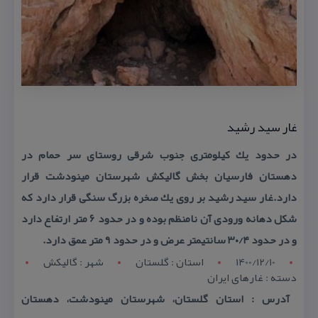
غار سید رشید
در حدود یك كیلومتری جنوب شرقی روستای سر حمام در
دهستان فارسیان بخش گالیكش شهرستان مینودشت قرار
دارد.غار سید رشید بر روی یك صخره بزرگ سنگی قرار دارد كه
شكل دهانه ورودی آن نامنظم بوده و در حدود ۶ متر ارتفاع دارد
و در حدود ۳۰/۴ سانتیمتر عرض و در حدود ۹ متر عمق دارد.
1400/12/10
استان : گلستان
شهر : گاليکش
دسته : غارهای ایران
آدرس : استان گلستان، شهرستان مینودشت، دهستان