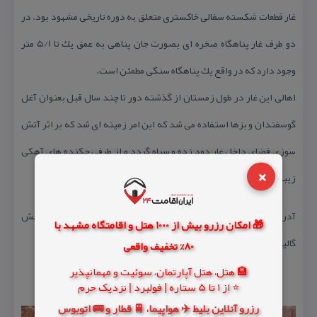
غار قطعات شكسته سفالی خاكستری متعلق به دوره تاریخی مشهود بود. در
دو طرف غار پناهگاه صخره ای بصورت جان پناهی به عمق یك تا ۵/۱ متر
وجود دارد كه در واقع یك پناهگاه سنگی مطمئن است.
اهالی این غار در طول زمستان از گذشته دور تا چند سال قبل بعنوان آغل
گوسفندان و بزها استفاده می شد كه این امر زمینه ای شد كه بر اثر آتش
سوزی فضای داخل غار دود زده و سیاه گردد و از طرفی چكنده های آهكی
×
زیبایی تشكیل شده شده مورد دستبرد قرار گیرد.
آدرس : استان گلستان، شهرستان مینودشت، دهستان فارسیان بخش
🎁 امکان رزرو بیش از 1000 هتل و اقامتگاه مشهد با
گالیكش، یك كیلومتری جنوب شرقی روستای سر حمام
80% تخفیف واقعی
🏨 هتل، هتل آپارتمان، سوئیت و مهمانپذیر
⭐ از 1 تا 5 ستاره | فولبرد | نزدیک حرم
رزرو آنلاین بلیط ✈️ هواپیما، 🚆 قطار و 🚌 اتوبوس