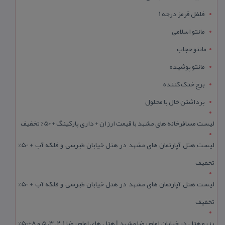
فلفل قرمز درجه 1
مانتو اسلامی
مانتو حجاب
مانتو پوشیده
برج خنک کننده
برداشتن خال با محلول
لیست مسافرخانه های مشهد با قیمت ارزان + داری پارکینگ + 50% تخفیف
لیست هتل آپارتمان های مشهد در هتل خیابان طبرسی و فلکه آب + 50%
تخفیف
لیست هتل آپارتمان های مشهد در هتل خیابان طبرسی و فلکه آب + 50%
تخفیف
رزرو هتل در خیابان امام رضا مشهد | هتل‌ های امام رضا 1، 2، 3، 5 و 8+50%