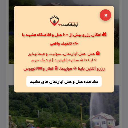
×
🎁 امکان رزرو بیش از 1000 هتل و اقامتگاه مشهد با
80% تخفیف واقعی
🏨 هتل، هتل آپارتمان، سوئیت و مهمانپذیر
⭐ از 1 تا 5 ستاره | فولبرد | نزدیک حرم
رزرو آنلاین بلیط ✈️ هواپیما، 🚆 قطار و 🚌 اتوبوس
مشاهده هتل و هتل‌ آپارتمان های مشهد