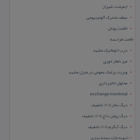
ایمپلنت شیراز
سقف متحرک آلومینیومی
اقامت یونان
اقامت فرانسه
درب اتوماتیک مشهد
میز ناهار خوری
ویزیت پزشک عمومی در منزل مشهد
محلول خالبرداری
exchange montreal
دیگ بخار تا 10% تخفیف
دیگ روغن داغ تا 10% تخفیف
دیگ آبگرم تا 10% تخفیف
ادویه جات بسته بندی