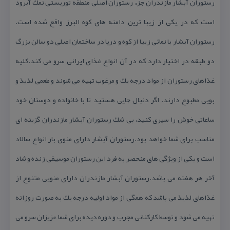
رستوران آبشار مازندران جزء رستوران اصلی منطقه توریستی نمك آبرود
است كه در یكی از زیبا ترین دامنه های كوه البرز واقع شده است.
رستوران آبشار با نمائی زیبا از كوه و دریا در ساختمان اصلی دو سالن بزرگ
دو طبقه در اختیار دارد كه در آن انواع غذای ایرانی سرو می كند.كلیه
غذاهای رستوران از مواد درجه یك و مرغوب تهیه می شوند و طعمی لذیذ و
بویی مطبوع دارند. اگر دنبال جایی هستید تا با خانواده و دوستان خود
ساعاتی خوش را سپری كنید، بی شك رستوران آبشار مازندران گزینه ای
مناسب برای شما خواهد بود.رستوران آبشار دارای منوی بار انواع سالاد
است و یكی از ویژگی های منحصر به فرد این رستوران موسیقی زنده و شاد
آخر هر هفته می باشد.رستوران آبشار مازندران دارای منویی متنوع از
غذاهای لذیذ می باشد كه همگی از مواد اولیه درجه یك به صورت روزانه
تهیه می شود و توسط كاركنانی مجرب و دوره دیده برای شما عزیزان سرو می