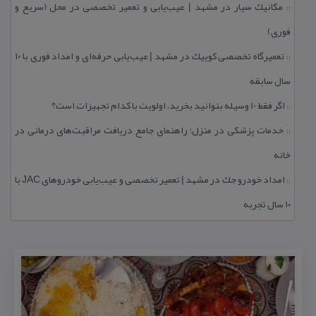
مكانیك سیار در مشهد | عیب‌یابی و تعمیر تخصصی در محل (سریع و
::
فوری)
تعمیرگاه تخصصی كوییك در مشهد | عیب‌یابی حرفه‌ای و امداد فوری با ۱۰
::
سال سابقه
اگر فقط 10 وسیله بتوانید بخرید، اولویت با كدام تجهیزات است؟
::
خدمات پزشكی در منزل؛ راهنمای جامع دریافت مراقبت‌های درمانی در
::
خانه
امداد خودرو جك در مشهد | تعمیر تخصصی و عیب‌یابی خودروهای JAC با
::
۱۰ سال تجربه