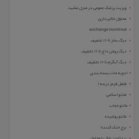
ویزیت پزشک عمومی در منزل مشهد
محلول خالبرداری
exchange montreal
دیگ بخار تا 10% تخفیف
دیگ روغن داغ تا 10% تخفیف
دیگ آبگرم تا 10% تخفیف
ادویه جات بسته بندی
فلفل قرمز درجه 1
مانتو اسلامی
مانتو حجاب
مانتو پوشیده
برج خنک کننده
برداشتن خال با محلول