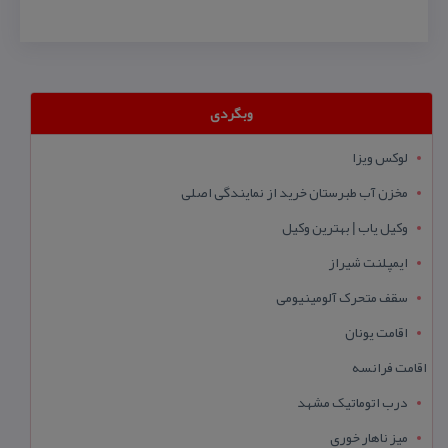
وبگردی
لوکس ویزا
مخزن آب طبرستان خرید از نمایندگی اصلی
وکیل یاب | بهترین وکیل
ایمپلنت شیراز
سقف متحرک آلومینیومی
اقامت یونان
اقامت فرانسه
درب اتوماتیک مشهد
میز ناهار خوری