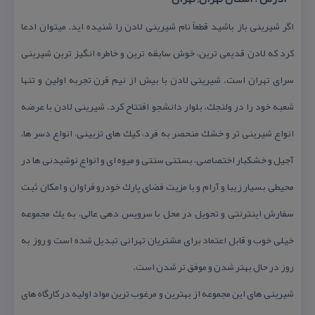
اگر شیرینی باز باشید قطعاً نام شیرینی لادن را شنیده اید. میتوان ادعا
كرد كه لادن قدیمی ترین، خوش سابقه ترین و خاطره انگیز ترین شیرینی
سرای تهران است. شیرینی لادن با بیش از نیم قرن تجربه اولین و تنها
شعبه خود را در ولنجك، بلوار دانشجو افتتاح كرد. شیرینی لادن با عرضه
انواع شیرینی تر و خشك منحصر به فرد، كیك های تزیینی، انواع دسر ها،
آجیل و خشكبار اختصاصی، بستنی سنتی و میوه ای و انواع نوشیدنی ها در
محیطی بسیار زیبا و آرام و با مزیت فضای پارك خودرو فراوان و امكان ثبت
سفارش اینترنتی و تحویل در محل با سرویس دهی عالی، به یك مجموعه
خیلی خوب و قابل اعتماد برای مشتریان تهرانی تبدیل شده است و روز به
روز در حال بهتر شدن و موفق تر شدن است.
شیرینی های این مجموعه از بهترین و مرغوب ترین مواد اولیه در كارگاه های