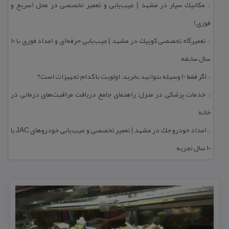
مكانیك سیار در مشهد | عیب‌یابی و تعمیر تخصصی در محل (سریع و
::
فوری)
تعمیرگاه تخصصی كوییك در مشهد | عیب‌یابی حرفه‌ای و امداد فوری با ۱۰
::
سال سابقه
اگر فقط 10 وسیله بتوانید بخرید، اولویت با كدام تجهیزات است؟
::
خدمات پزشكی در منزل؛ راهنمای جامع دریافت مراقبت‌های درمانی در
::
خانه
امداد خودرو جك در مشهد | تعمیر تخصصی و عیب‌یابی خودروهای JAC با
::
۱۰ سال تجربه