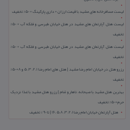
لیست مسافرخانه های مشهد با قیمت ارزان + داری پارکینگ + 50% تخفیف
لیست هتل آپارتمان های مشهد در هتل خیابان طبرسی و فلکه آب + 50%
تخفیف
لیست هتل آپارتمان های مشهد در هتل خیابان طبرسی و فلکه آب + 50%
تخفیف
رزرو هتل در خیابان امام رضا مشهد | هتل‌ های امام رضا 1، 2، 3، 5 و 8+50%
تخفیف
بهترین هتل مشهد با صبحانه، ناهار و شام | رزرو هتل مشهد با غذا نزدیک
حرم+50% تخفیف
هتل آپارتمان خیابان امام رضا 1، 2، 3، 5،8 ،16 | تا 90 % تخفیف