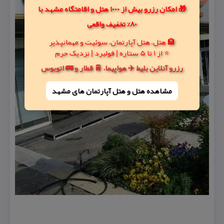
🎁 امکان رزرو بیش از 1000 هتل و اقامتگاه مشهد با
80% تخفیف واقعی
🏨 هتل، هتل آپارتمان، سوئیت و مهمانپذیر
⭐ از 1 تا 5 ستاره | فولبرد | نزدیک حرم
رزرو آنلاین بلیط ✈️ هواپیما، 🚆 قطار و 🚌 اتوبوس
مشاهده هتل و هتل‌ آپارتمان های مشهد