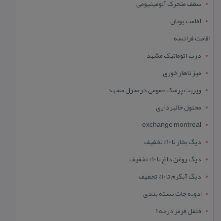
سقف متحرک آلومینیومی
اقامت یونان
اقامت فرانسه
درب اتوماتیک مشهد
میز ناهار خوری
ویزیت پزشک عمومی در منزل مشهد
محلول خالبرداری
exchange montreal
دیگ بخار تا 10% تخفیف
دیگ روغن داغ تا 10% تخفیف
دیگ آبگرم تا 10% تخفیف
ادویه جات بسته بندی
فلفل قرمز درجه 1