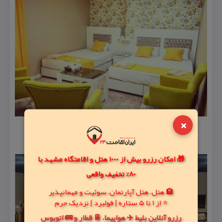
×
🎁 امکان رزرو بیش از 1000 هتل و اقامتگاه مشهد با
80% تخفیف واقعی
🏨 هتل، هتل آپارتمان، سوئیت و مهمانپذیر
⭐ از 1 تا 5 ستاره | فولبرد | نزدیک حرم
رزرو آنلاین بلیط ✈️ هواپیما، 🚆 قطار و 🚌 اتوبوس