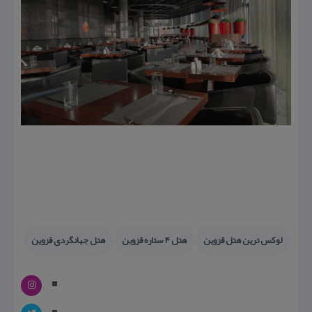
لوكس ترین هتل قزوین
هتل ۴ ستاره قزوین
هتل جهانگردی قزوین