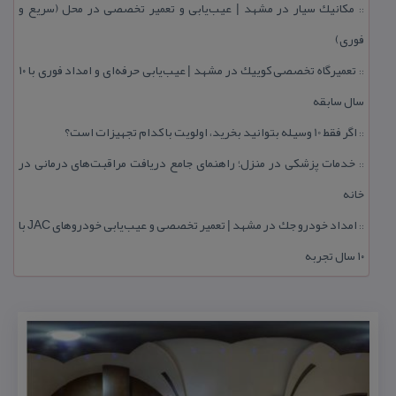
مكانیك سیار در مشهد | عیب‌یابی و تعمیر تخصصی در محل (سریع و
::
فوری)
تعمیرگاه تخصصی كوییك در مشهد | عیب‌یابی حرفه‌ای و امداد فوری با ۱۰
::
سال سابقه
اگر فقط 10 وسیله بتوانید بخرید، اولویت با كدام تجهیزات است؟
::
خدمات پزشكی در منزل؛ راهنمای جامع دریافت مراقبت‌های درمانی در
::
خانه
امداد خودرو جك در مشهد | تعمیر تخصصی و عیب‌یابی خودروهای JAC با
::
۱۰ سال تجربه