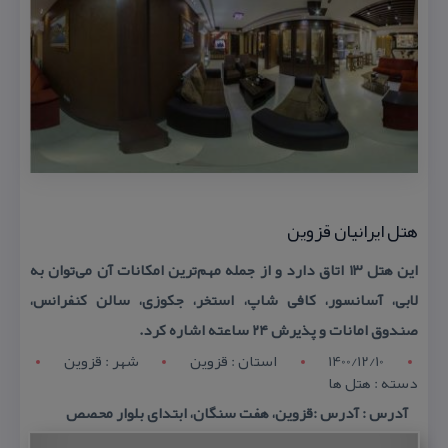
هتل ایرانیان قزوین
این هتل ۱۳ اتاق دارد و از جمله مهم‌ترین امكانات آن می‌توان به
لابی، آسانسور، كافی شاپ، استخر، جكوزی، سالن كنفرانس،
صندوق امانات و پذیرش ۲۴ ساعته اشاره كرد.
1400/12/10
استان : قزوين
شهر : قزوين
دسته : هتل ها
آدرس : آدرس :قزوین، هفت سنگان، ابتدای بلوار محصص