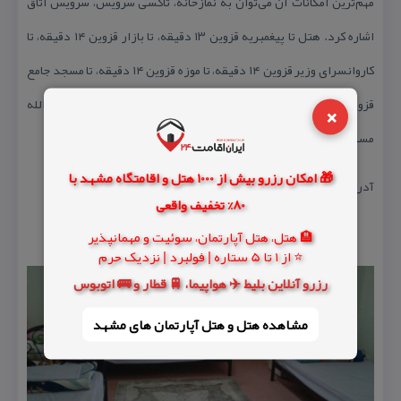
مهم‌ترین امكانات آن می‌توان به نمازخانه، تاكسی سرویس، سرویس اتاق
اشاره كرد. هتل تا پیغمبریه قزوین ۱۳ دقیقه، تا بازار قزوین ۱۴ دقیقه، تا
كاروانسرای وزیر قزوین ۱۴ دقیقه، تا موزه قزوین ۱۴ دقیقه، تا مسجد جامع
قزوین ۱۵ دقیقه، تا آب انبار سردار قزوین ۱۶ دقیقه و تا آرامگاه حمدالله
×
مستوفی ۱۷ دقیقه فاصله دارد.
🎁 امکان رزرو بیش از 1000 هتل و اقامتگاه مشهد با
آدرس :قزوین – بلوار صیاد شیرازی
80% تخفیف واقعی
🏨 هتل، هتل آپارتمان، سوئیت و مهمانپذیر
⭐ از 1 تا 5 ستاره | فولبرد | نزدیک حرم
رزرو آنلاین بلیط ✈️ هواپیما، 🚆 قطار و 🚌 اتوبوس
مشاهده هتل و هتل‌ آپارتمان های مشهد