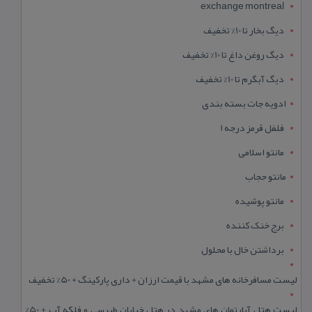
exchange montreal
دیگ بخار تا 10% تخفیف
دیگ روغن داغ تا 10% تخفیف
دیگ آبگرم تا 10% تخفیف
ادویه جات بسته بندی
فلفل قرمز درجه 1
مانتو اسلامی
مانتو حجاب
مانتو پوشیده
برج خنک کننده
برداشتن خال با محلول
لیست مسافرخانه های مشهد با قیمت ارزان + داری پارکینگ + 50% تخفیف
لیست هتل آپارتمان های مشهد در هتل خیابان طبرسی و فلکه آب + 50%