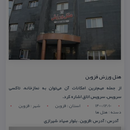
هتل ورزش قزوین
از جمله مهم‌ترین امكانات آن می‌توان به نمازخانه، تاكسی
سرویس، سرویس اتاق اشاره كرد.
1400/12/10
استان : قزوين
شهر : قزوين
دسته : هتل ها
آدرس : آدرس :قزوین – بلوار صیاد شیرازی