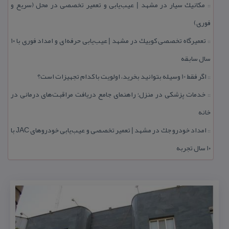
مكانیك سیار در مشهد | عیب‌یابی و تعمیر تخصصی در محل (سریع و
::
فوری)
تعمیرگاه تخصصی كوییك در مشهد | عیب‌یابی حرفه‌ای و امداد فوری با ۱۰
::
سال سابقه
اگر فقط 10 وسیله بتوانید بخرید، اولویت با كدام تجهیزات است؟
::
خدمات پزشكی در منزل؛ راهنمای جامع دریافت مراقبت‌های درمانی در
::
خانه
امداد خودرو جك در مشهد | تعمیر تخصصی و عیب‌یابی خودروهای JAC با
::
۱۰ سال تجربه