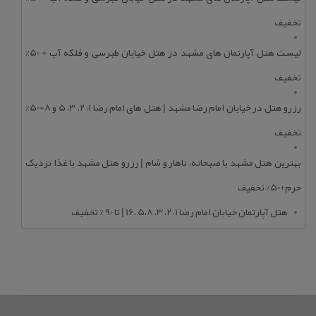
تخفیف
لیست هتل آپارتمان های مشهد در هتل خیابان طبرسی و فلکه آب + 50%
تخفیف
رزرو هتل در خیابان امام رضا مشهد | هتل‌ های امام رضا 1، 2، 3، 5 و 8+50%
تخفیف
بهترین هتل مشهد با صبحانه، ناهار و شام | رزرو هتل مشهد با غذا نزدیک
حرم+50% تخفیف
هتل آپارتمان خیابان امام رضا 1، 2، 3، 5،8 ،16 | تا 90 % تخفیف