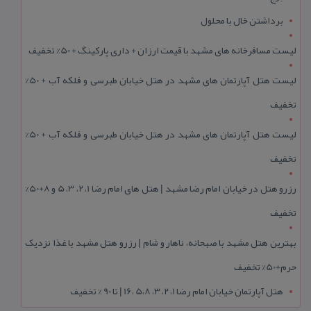
برداشتن خال با محلول
لیست مسافرخانه های مشهد با قیمت ارزان + داری پارکینگ + 50% تخفیف
لیست هتل آپارتمان های مشهد در هتل خیابان طبرسی و فلکه آب + 50%
تخفیف
لیست هتل آپارتمان های مشهد در هتل خیابان طبرسی و فلکه آب + 50%
تخفیف
رزرو هتل در خیابان امام رضا مشهد | هتل‌ های امام رضا 1، 2، 3، 5 و 8+50%
تخفیف
بهترین هتل مشهد با صبحانه، ناهار و شام | رزرو هتل مشهد با غذا نزدیک
حرم+50% تخفیف
هتل آپارتمان خیابان امام رضا 1، 2، 3، 5،8 ،16 | تا 90 % تخفیف