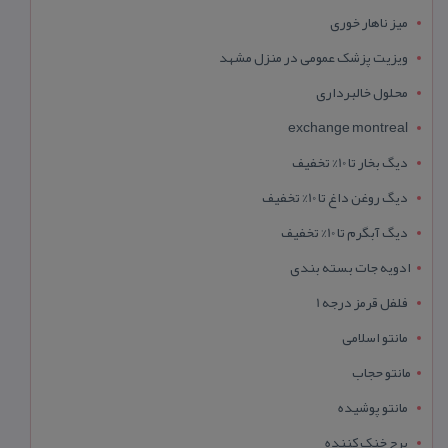
میز ناهار خوری
ویزیت پزشک عمومی در منزل مشهد
محلول خالبرداری
exchange montreal
دیگ بخار تا 10% تخفیف
دیگ روغن داغ تا 10% تخفیف
دیگ آبگرم تا 10% تخفیف
ادویه جات بسته بندی
فلفل قرمز درجه 1
مانتو اسلامی
مانتو حجاب
مانتو پوشیده
برج خنک کننده