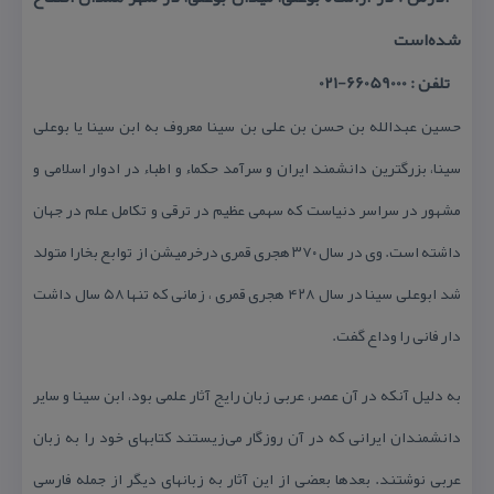
شده‌است
تلفن : 66059000-021
حسین عبدالله بن حسن بن علی بن سینا معروف به ابن سینا یا بوعلی
سینا، بزرگترین دانشمند ایران و سرآمد حكماء و اطباء در ادوار اسلامی و
مشهور در سراسر دنیاست كه سهمی عظیم در ترقی و تكامل علم در جهان
داشته است. وی در سال ۳۷۰ هجری قمری درخرمیشن از توابع بخارا متولد
شد ابوعلی سینا در سال ۴۲۸ هجری قمری ، زمانی كه تنها ۵۸ سال داشت
دار فانی را وداع گفت.
به دلیل آنكه در آن عصر، عربی زبان رایج آثار علمی بود، ابن سینا و سایر
دانشمندان ایرانی كه در آن روزگار می‌زیستند ‏كتابهای خود را به زبان
عربی نوشتند. بعدها بعضی از این آثار به زبانهای دیگر از جمله فارسی