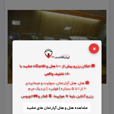
×
🎁 امکان رزرو بیش از 1000 هتل و اقامتگاه مشهد با
80% تخفیف واقعی
🏨 هتل، هتل آپارتمان، سوئیت و مهمانپذیر
⭐ از 1 تا 5 ستاره | فولبرد | نزدیک حرم
رزرو آنلاین بلیط ✈️ هواپیما، 🚆 قطار و 🚌 اتوبوس
مشاهده هتل و هتل‌ آپارتمان های مشهد