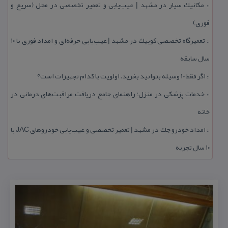
مكانیك سیار در مشهد | عیب‌یابی و تعمیر تخصصی در محل (سریع و
::
فوری)
تعمیرگاه تخصصی كوییك در مشهد | عیب‌یابی حرفه‌ای و امداد فوری با ۱۰
::
سال سابقه
اگر فقط 10 وسیله بتوانید بخرید، اولویت با كدام تجهیزات است؟
::
خدمات پزشكی در منزل؛ راهنمای جامع دریافت مراقبت‌های درمانی در
::
خانه
امداد خودرو جك در مشهد | تعمیر تخصصی و عیب‌یابی خودروهای JAC با
::
۱۰ سال تجربه