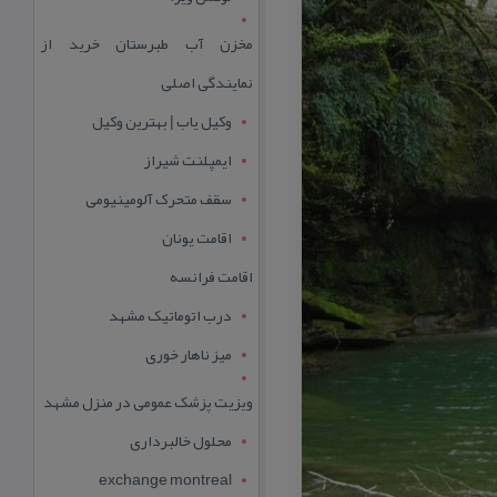
مخزن آب طبرستان خرید از
نمایندگی اصلی
وکیل یاب | بهترین وکیل
ایمپلنت شیراز
سقف متحرک آلومینیومی
اقامت یونان
اقامت فرانسه
درب اتوماتیک مشهد
میز ناهار خوری
ویزیت پزشک عمومی در منزل مشهد
محلول خالبرداری
exchange montreal