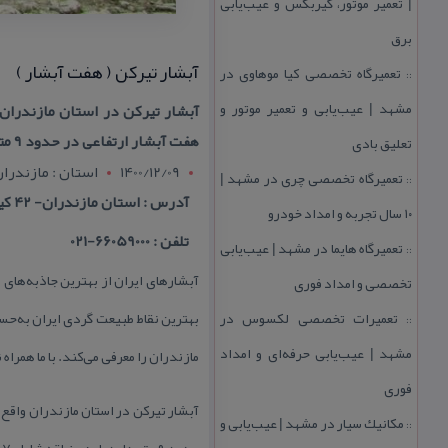
| تعمیر موتور، گیربكس و عیب‌یابی
برق
آبشار تیركن ( هفت آبشار )
تعمیرگاه تخصصی كیا موهاوی در
::
مشهد | عیب‌یابی و تعمیر موتور و
آبشار تیركن در استان مازندران
هفت آبشار ارتفاعی در حدود ۹ متر دارد.
تعلیق بادی
1400/12/09
استان : مازندرا
تعمیرگاه تخصصی چری در مشهد |
::
آدرس : استان مازندران- 42 كیلومتری جنوب بابل- شهر بابل كنار- دهستان درازكلا- روستای تیركن- جنگل لفور- هفت آبشار
۱۰ سال تجربه و امداد خودرو
تلفن : 66059000-021
تعمیرگاه هایما در مشهد | عیب‌یابی
::
آبشارهای ایران از بهترین جاذبه‌های
تخصصی و امداد فوری
تعمیرات تخصصی لكسوس در
بهترین نقاط طبیعت گردی ایران به‌حس
::
مشهد | عیب‌یابی حرفه‌ای و امداد
مازندران را معرفی می‌كند. با ما همراه
فوری
آبشار تیركن در استان مازندران واقع
مكانیك سیار در مشهد | عیب‌یابی و
::
ح