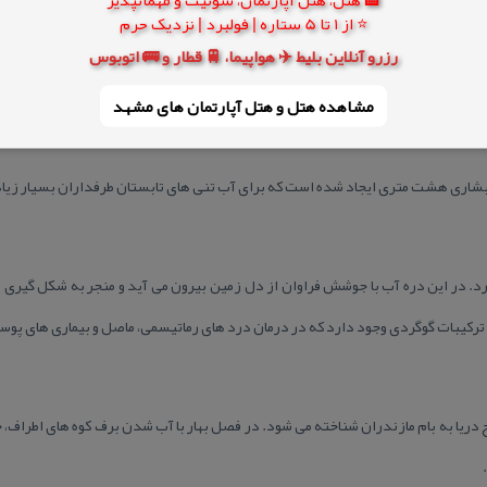
⭐ از 1 تا 5 ستاره | فولبرد | نزدیک حرم
رزرو آنلاین بلیط ✈️ هواپیما، 🚆 قطار و 🚌 اتوبوس
ای گاوزن در شهرستان بابل قرار دارد. این آبشار از صخره ای با ارتفاع 30 متری سرازیر می شود.
مشاهده هتل و هتل‌ آپارتمان های مشهد
 آبشاری هشت متری ایجاد شده است كه برای آب تنی های تابستان طرفداران بسیار زیا
رد. در این دره آب با جوشش فراوان از دل زمین بیرون می آید و منجر به شكل گیری 
تركیبات گوگردی وجود دارد كه در درمان درد های رماتیسمی، ماصل و بیماری های پوس
 دریا به بام مازندران شناخته می شود. در فصل بهار با آب شدن برف كوه های اطراف
.