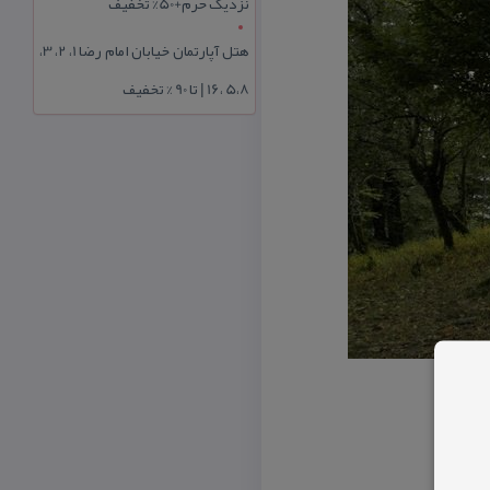
نزدیک حرم+50% تخفیف
هتل آپارتمان خیابان امام رضا 1، 2، 3،
5،8 ،16 | تا 90 % تخفیف
گیرد.