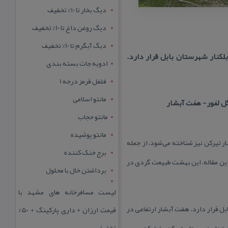
دیگ بخار تا 10% تخفیف
دیگ روغن داغ تا 10% تخفیف
دیگ آبگرم تا 10% تخفیف
كنار شهرستان بابل قرار دارد.
ادویه جات بسته بندی
فلفل قرمز درجه 1
مانتو اسلامی
مانتو حجاب
مانتو پوشیده
 تیركن نیز شناخته می‌شود، از جمله
برج خنک کننده
این مقاله، این بهشت طبیعت گردی در
برداشتن خال با محلول
لیست مسافرخانه های مشهد با
ل قرار دارد. هفت آبشار ارتفاعی در
قیمت ارزان + داری پارکینگ + 50%
تخفیف
شار باید ایتدا به روستای تیركن رفت كه مسیر