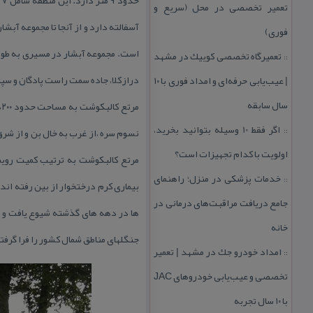
تعمیر تخصصی در محل (سریع و
فوری)
تعمیرگاه تخصصی كوییك در مشهد
::
درازكلا، جاده سمت راست پادگان و س
| عیب‌یابی حرفه‌ای و امداد فوری با ۱۰
سال سابقه
م
اگر فقط 10 وسیله بتوانید بخرید،
::
اولویت با كدام تجهیزات است؟
مرتع كالبكوشت به ترتیب كمیت رویش ع
خدمات پزشكی در منزل؛ راهنمای
::
بیماری كرم درختخوار از بین رفته اند
جامع دریافت مراقبت‌های درمانی در
ها در دهه های گذشته شیوع یافت و آن
خانه
جنگلهای مناطق شمال كشور را فرا گرف
امداد خودرو جك در مشهد | تعمیر
::
تخصصی و عیب‌یابی خودروهای JAC
با ۱۰ سال تجربه