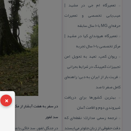
تعمیرگاه ام جی در مشهد |
::
عیب‌یابی تخصصی و تعمیرات
حرفه‌ای MG با ۱۰ سال سابقه
تعمیرگاه هیوندای كیا در مشهد |
::
مركز تخصصی با ۱۰ سال تجربه
ریوان كمپ، تعهد به تحویل امن
::
تجهیزات كمپینگ در شرایط بحرانی
فریت بار از ایران به دبی؛ راهنمای
::
كامل صفر تا صد
×
بهترین كشورها برای دریافت
::
در سفر به هفت آبشار از مكان های گ
شهروندی دوم و اقامت آسان
سد لفور
ترجمه رسمی مدارك؛ نقطه‌ای كه
::
دقت حقوقی از زبان جلوتر می‌ایستد
در جنگل لفور، سد خاكی با عنوان سد 