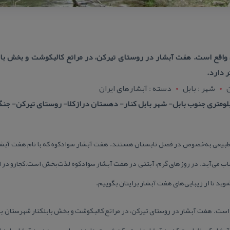
 واقع است. هفت آبشار در روستای تیركن، در مراتع كالبكوشت و بخش بابل
ن
شهر : بابل
دسته : آبشارهای ایران
 طبیعی به‌خصوص در فصل تابستان هستند. هفت آبشار سوادكوه كه با نام هفت آبشار
اب می‌آید. در روزهای گرم، آبتنی در هفت آبشار سوادكوه لذت‌بخش است.كجارو در 
 شوید تا از زیبایی‌های هفت آبشار برایتان بگوییم.
 است. هفت آبشار در روستای تیركن، در مراتع كالبكوشت و بخش بابلكنار شهرستان باب
دود ۹ متر دارد. این منطقه شامل ۷ آبشار كوچك است كه به آبشارهای تیركن شهرت دارند. برای رسیدن به آب