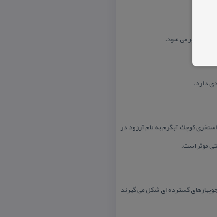
دی دارد.
استخری كوچك آبگرم به نام آرزود در
تی موثر است.
، جویبارهای گسترده ای شكل می گیرند