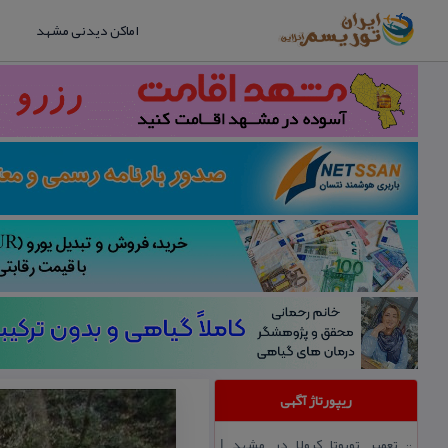
اماکن دیدنی مشهد
ریپورتاژ آگهی
تعمیر تویوتا كرولا در مشهد |
::