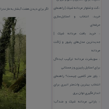
كت و شلوار مردانه شیك | راهنمای
اگر برای دیدن هفت آبشار به مازندران
::
خرید، انتخاب و استایل‌سازی
حرفه‌ای
خرید بافت مردانه شیك |
::
جدیدترین مدل‌های پلیور و ژاكت
مردانه
سویشرت مردانه؛ تركیب ایده‌آل
::
برای استایل پاییزی و زمستانی
پاور متر كلمپی چیست؟ راهنمای
::
انتخاب بهترین وات‌متر انبری برای
اندازه‌گیری توان برق
بارانی مردانه شیك و ضدآب؛
::