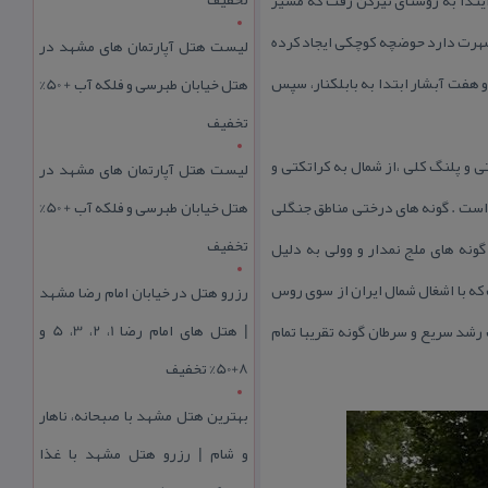
كه به آبشار تیركن شهرت دارد حوضچه كوچكی ایجاد كرده
لیست هتل آپارتمان های مشهد در
ستای تیركن و هفت آبشار ابتدا به بابلكنار، سپس
هتل خیابان طبرسی و فلکه آب + 50%
تخفیف
به ونوشكتی و پلنگ كلی ،از شمال به كراتكتی و
لیست هتل آپارتمان های مشهد در
به پلنگ كلی محدود می شود.و راههای ارتباطی جنگلی به این مرتع از ۴ مسیر میسر است . گونه های درختی مناطق جنگلی
هتل خیابان طبرسی و فلکه آب + 50%
تخفیف
گونه های ملج نمدار و وولی به دلیل
 كه با اشغال شمال ایران از سوی روس
رزرو هتل در خیابان امام رضا مشهد
| هتل‌ های امام رضا 1، 2، 3، 5 و
رشد سریع و سرطان گونه تقریبا تمام
8+50% تخفیف
بهترین هتل مشهد با صبحانه، ناهار
و شام | رزرو هتل مشهد با غذا