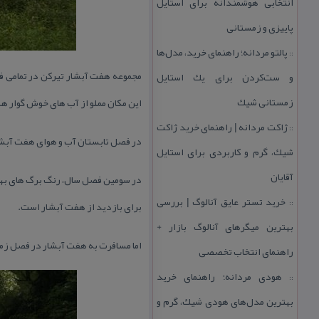
انتخابی هوشمندانه برای استایل
پاییزی و زمستانی
پالتو مردانه؛ راهنمای خرید، مدل‌ها
::
مجموعه هفت آبشار تیركن در تمامی ف
و ست‌كردن برای یك استایل
زمستانی شیك
این مكان مملو از آب های خوش گوار 
ژاكت مردانه | راهنمای خرید ژاكت
::
در فصل تابستان آب و هوای هفت آبشار 
شیك، گرم و كاربردی برای استایل
آقایان
در سومین فصل سال، رنگ برگ های بهش
خرید تستر عایق آنالوگ | بررسی
::
برای بازدید از هفت آبشار است.
بهترین میگرهای آنالوگ بازار +
اما مسافرت به هفت آبشار در فصل ز
راهنمای انتخاب تخصصی
هودی مردانه؛ راهنمای خرید
::
بهترین مدل‌های هودی شیك، گرم و