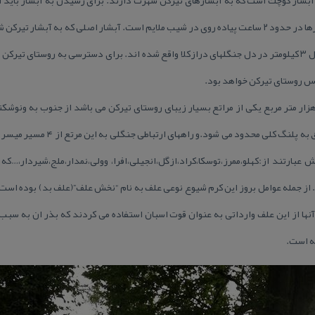
آسفالته دارد و از آنجا تا مجموعه آبشارها در حدود ۲ ساعت پیاده روی در شیب ملایم است. آبشار اصلی 
است. مجموعه آبشار در مسیری به طول ۳ كیلومتر در دل جنگلهای درازكلا واقع شده اند. برای دسترسی به رو
پس روستای تیركن خواهد بود.
رتع كالبكوشت به مساحت حدود ۲۰۰هزار متر مربع یكی از مراتع بسیار زیبای روستای تیركن می باشد از جنوب 
نسوم سره ،از غرب به خال بن و از شرق 
بارتند از:كهلو،ممرز،توسكا،كراد،ازگل،انجیلی،افرا، وولی،نمدار،ملج،شیردار،…كه 
. از جمله عوامل بروز این كرم شیوع نوعی علف به نام “نخش علف”(علف بد) بوده است
ها از این علف وارداتی به عنوان قوت اسبان استفاده می كردند كه بذر ان به سبب 
ته است.