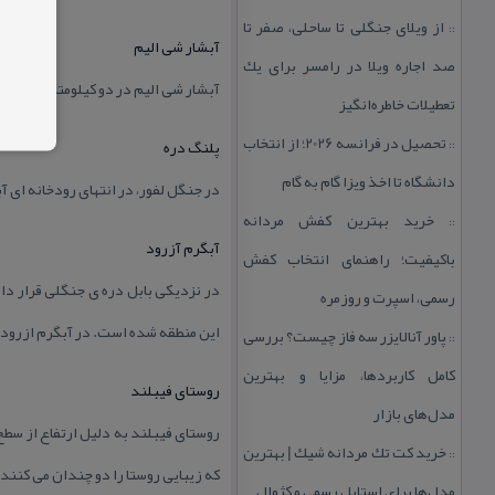
از ویلای جنگلی تا ساحلی، صفر تا
::
آبشار شی الیم
صد اجاره ویلا در رامسر برای یك
آبشار شی الیم در دو كیلومتری جنوب شرقی روست
تعطیلات خاطره‌انگیز
تحصیل در فرانسه 2026؛ از انتخاب
پلنگ دره
::
دانشگاه تا اخذ ویزا گام به گام
در جنگل لفور، در انتهای رودخانه ای
خرید بهترین كفش مردانه
::
آبگرم آزرود
باكیفیت؛ راهنمای انتخاب كفش
در نزدیكی بابل دره ی جنگلی قرار دا
رسمی، اسپرت و روزمره
این منطقه شده است. در آبگرم ازرود 
پاور آنالایزر سه فاز چیست؟ بررسی
::
كامل كاربردها، مزایا و بهترین
روستای فیبلند
مدل‌های بازار
روستای فیبلند به دلیل ارتفاع از سطح
خرید كت تك مردانه شیك | بهترین
::
كه زیبایی روستا را دو چندان می كنند
مدل‌ها برای استایل رسمی و كژوال