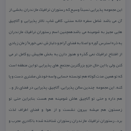
این مجموعه پذیرایی نسبتاً وسیع كه رستوران ترافیك مازندران بخشی از
آن می باشد شامل سفره خانه سنتی، كافی شاپ، تالار پذیرایی و آلاچیق
هایی مجهز به شومینه می باشدهمچنین اسم رستوران ترافیك مازندران
یه ذره استرس آوره و اصلا به فضای آرام و دلبازش نمی خوره! زمان زیادی
از افتتاح ترافیك نمی گذره و هنوز دارن یه بخش هاییش رو كامل تر می
كنن ولی با این حال جزو بزرگترین مجتمع های پذیرایی تو این منطقه است
كه تو همین مدت كوتاه هم تونسته حسابی واسه خودش مشتری دست و پا
كنه. این مجموعه چندین سالن پذیرایی، آلاچیق، پذیرایی در فضای باز و…
هم داره و حتی تو آلاچیق هاش شومینه هم هست بنابراین حتی تو
زمستون هم میشه بیرون نشست و از هوا و فضای اطراف لذت
برد..رستوران ترافیك مازندران رستوران شناخته شده با كادری مجرب و