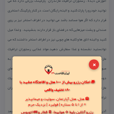
آموزش دیده ، رستوران ترافیك مازندران پاركینگ بزرگی دارد كه می
توانید خودرو را پارك كنید و البته رایگان است. در كنار پاركینگ استخری
قرار دارد كه اگر هوا مساعد باشد می توانید در اطراف استخر نیز بر روی
صندلی و پشت میزهایی كه در فضای باز قرار دارند بنشینید. و غذا میل
كنید و البته اتاق ها و كلبه های چوبی نیز در اطراف استخر داشتند كه می
توانستید نشسته و غذا سفارش دهید.مواد غذایی رستوران ترافیك
مازندران از مواد مرغوب و درجه یك مورد استفاده قرار می گیرد كه به
×
صورت روزانه تهیه می گردد.فضایی بسیار مناسب برای دورهمی های
دوستانه شما، می توانید خاطرات تكرار نشدنی را در رستوران ترافیك
🎁 امکان رزرو بیش از 1000 هتل و اقامتگاه مشهد با
مازندارن رغم بزنیداگر به دنبال غذاهای محلی گیلانی هستید رستوران
80% تخفیف واقعی
ترافیك مازندران یك تجربه خوشمزه می باشد.
🏨 هتل، هتل آپارتمان، سوئیت و مهمانپذیر
⭐ از 1 تا 5 ستاره | فولبرد | نزدیک حرم
آدرس رستوران ترافیك : مازندران، نشتارود به سمت تنكابن، ۹۰۰متربعد
رزرو آنلاین بلیط ✈️ هواپیما، 🚆 قطار و 🚌 اتوبوس