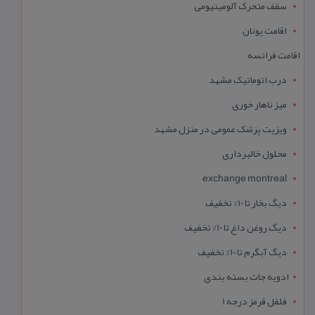
سقف متحرک آلومینیومی
اقامت یونان
اقامت فرانسه
درب اتوماتیک مشهد
میز ناهار خوری
ویزیت پزشک عمومی در منزل مشهد
محلول خالبرداری
exchange montreal
دیگ بخار تا 10% تخفیف
دیگ روغن داغ تا 10% تخفیف
دیگ آبگرم تا 10% تخفیف
ادویه جات بسته بندی
فلفل قرمز درجه 1