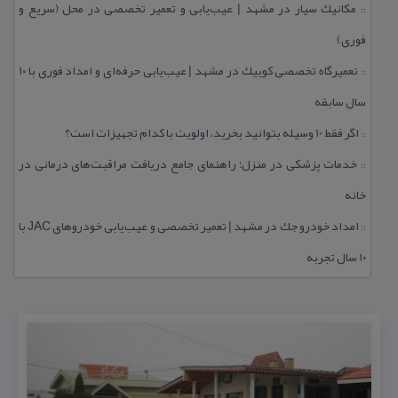
مكانیك سیار در مشهد | عیب‌یابی و تعمیر تخصصی در محل (سریع و
::
فوری)
تعمیرگاه تخصصی كوییك در مشهد | عیب‌یابی حرفه‌ای و امداد فوری با ۱۰
::
سال سابقه
اگر فقط 10 وسیله بتوانید بخرید، اولویت با كدام تجهیزات است؟
::
خدمات پزشكی در منزل؛ راهنمای جامع دریافت مراقبت‌های درمانی در
::
خانه
امداد خودرو جك در مشهد | تعمیر تخصصی و عیب‌یابی خودروهای JAC با
::
۱۰ سال تجربه