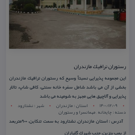
رستوران ترافیك مازندران
این مجموعه پذیرایی نسبتاً وسیع كه رستوران ترافیك مازندران
بخشی از آن می باشد شامل سفره خانه سنتی، كافی شاپ، تالار
پذیرایی و آلاچیق هایی مجهز به شومینه می باشد
1400/12/09
استان : مازندران
شهر : نشتارود
دسته : چایخانه , مهمانسرا و رستوران
آدرس : استان مازندران, نشتارود به سمت تنكابن، ۹۰۰متربعد
از پمپ بنزین، جنب شهرك گلباران