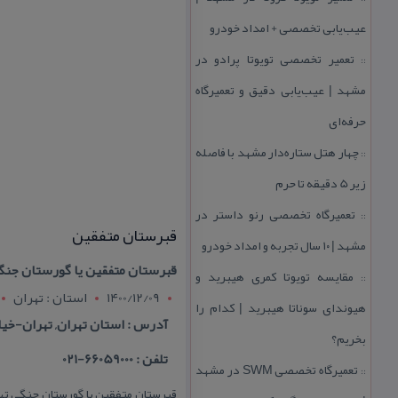
عیب‌یابی تخصصی + امداد خودرو
تعمیر تخصصی تویوتا پرادو در
::
مشهد | عیب‌یابی دقیق و تعمیرگاه
حرفه‌ای
چهار هتل‌ ستاره‌دار مشهد با فاصله
::
زیر 5 دقیقه تا حرم
تعمیرگاه تخصصی رنو داستر در
::
قبرستان متفقین
مشهد | ۱۰ سال تجربه و امداد خودرو
قبرستان متفقین یا گورستان جنگی 
مقایسه تویوتا كمری هیبرید و
::
1400/12/09
استان : تهران
هیوندای سوناتا هیبرید | كدام را
آدرس : استان تهران, تهران-خیا
بخریم؟
تلفن : 66059000-021
تعمیرگاه تخصصی SWM در مشهد
::
قبرستان متفقین یا گورستان جنگی تهرا