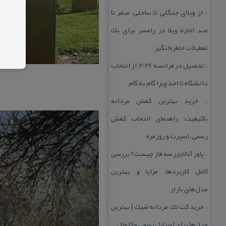
از ویلای جنگلی تا ساحلی، صفر تا
::
صد اجاره ویلا در رامسر برای یك
تعطیلات خاطره‌انگیز
تحصیل در فرانسه 2026؛ از انتخاب
::
دانشگاه تا اخذ ویزا گام به گام
خرید بهترین كفش مردانه
::
باكیفیت؛ راهنمای انتخاب كفش
رسمی، اسپرت و روزمره
پاور آنالایزر سه فاز چیست؟ بررسی
::
كامل كاربردها، مزایا و بهترین
مدل‌های بازار
خرید كت تك مردانه شیك | بهترین
::
مدل‌ها برای استایل رسمی و كژوال