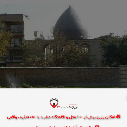
🎁 امکان رزرو بیش از 1000 هتل و اقامتگاه مشهد با 80% تخفیف واقعی
🏨 هتل، هتل آپارتمان، سوئیت و مهمانپذیر