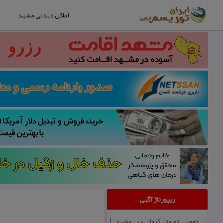
اماکن دیدنی مشهد
ریپورتاژ آگهی
تعمیر تویوتا كرولا در مشهد |
::