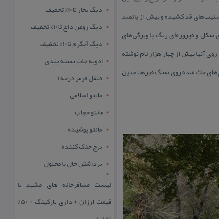
دیگ بخار تا 10% تخفیف
 صلیب‌های قد كشیده و بیش از پانصد
دیگ روغن داغ تا 10% تخفیف
 شكل و فیروزه‌ای رنگ با ویژگی‌های
دیگ آبگرم تا 10% تخفیف
ی گنبدی، به صورت قرینه ۸ كتیبه یادبود قرار دارد كه روی آنها بیش از چهار هزار نام نوشته
ادویه جات بسته بندی
‌های حك شده روی سنگ‌‌ قبرها، چنین
فلفل قرمز درجه 1
مانتو اسلامی
مانتو حجاب
مانتو پوشیده
برج خنک کننده
برداشتن خال با محلول
لیست مسافرخانه های مشهد با
قیمت ارزان + داری پارکینگ + 50%
تخفیف