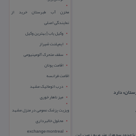
مخزن آب طبرستان خرید از
نمایندگی اصلی
وکیل یاب | بهترین وکیل
ایمپلنت شیراز
سقف متحرک آلومینیومی
اقامت یونان
اقامت فرانسه
درب اتوماتیک مشهد
رستان» دارد
میز ناهار خوری
ویزیت پزشک عمومی در منزل مشهد
محلول خالبرداری
exchange montreal
با حدود سه هزار متر مربع زمین، این