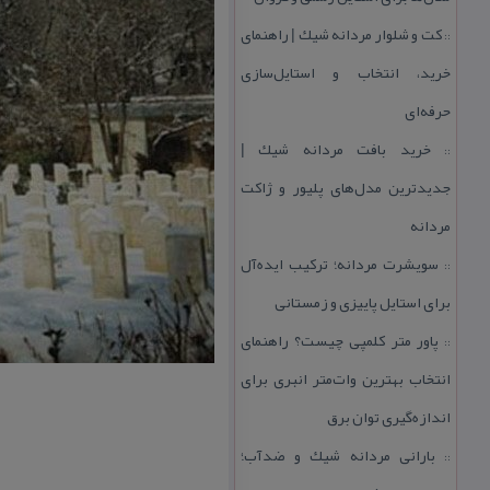
كت و شلوار مردانه شیك | راهنمای
::
خرید، انتخاب و استایل‌سازی
حرفه‌ای
خرید بافت مردانه شیك |
::
جدیدترین مدل‌های پلیور و ژاكت
مردانه
سویشرت مردانه؛ تركیب ایده‌آل
::
برای استایل پاییزی و زمستانی
پاور متر كلمپی چیست؟ راهنمای
::
انتخاب بهترین وات‌متر انبری برای
اندازه‌گیری توان برق
بارانی مردانه شیك و ضدآب؛
::