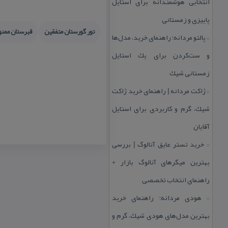
انتخابی هوشمندانه برای استایل
پاییزی و زمستانی
تور گورستان متفقین
قبرستان ممنو
پالتو مردانه؛ راهنمای خرید، مدل‌ها
::
و ست‌كردن برای یك استایل
زمستانی شیك
ژاكت مردانه | راهنمای خرید ژاكت
::
شیك، گرم و كاربردی برای استایل
آقایان
خرید تستر عایق آنالوگ | بررسی
::
بهترین میگرهای آنالوگ بازار +
راهنمای انتخاب تخصصی
هودی مردانه؛ راهنمای خرید
::
بهترین مدل‌های هودی شیك، گرم و