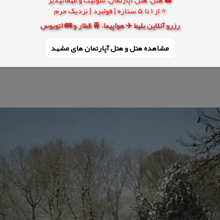
⭐ از 1 تا 5 ستاره | فولبرد | نزدیک حرم
رزرو آنلاین بلیط ✈️ هواپیما، 🚆 قطار و 🚌 اتوبوس
مشاهده هتل و هتل‌ آپارتمان های مشهد