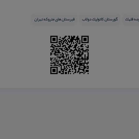
عه قلهك
گورستان كاتولیك دولاب
قبرستان های متروكه تهران