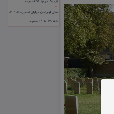
نزدیک حرم+50% تخفیف
هتل آپارتمان خیابان امام رضا 1، 2، 3،
5،8 ،16 | تا 90 % تخفیف