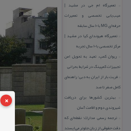
تعمیرگاه ام جی در مشهد |
::
عیب‌یابی تخصصی و تعمیرات
حرفه‌ای MG با ۱۰ سال سابقه
تعمیرگاه هیوندای كیا در مشهد |
::
مركز تخصصی با ۱۰ سال تجربه
ریوان كمپ، تعهد به تحویل امن
::
تجهیزات كمپینگ در شرایط بحرانی
فریت بار از ایران به دبی؛ راهنمای
::
كامل صفر تا صد
×
بهترین كشورها برای دریافت
::
شهروندی دوم و اقامت آسان
ترجمه رسمی مدارك؛ نقطه‌ای كه
::
دقت حقوقی از زبان جلوتر می‌ایستد