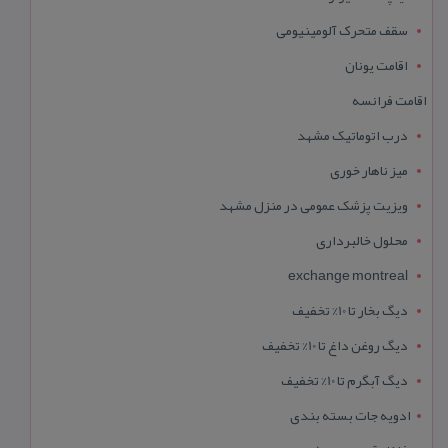
سقف متحرک آلومینیومی
اقامت یونان
اقامت فرانسه
درب اتوماتیک مشهد
میز ناهار خوری
ویزیت پزشک عمومی در منزل مشهد
محلول خالبرداری
exchange montreal
دیگ بخار تا 10% تخفیف
دیگ روغن داغ تا 10% تخفیف
دیگ آبگرم تا 10% تخفیف
ادویه جات بسته بندی