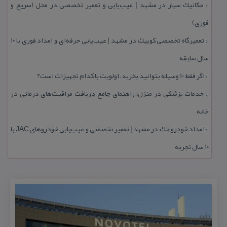
مكانیك سیار در مشهد | عیب‌یابی و تعمیر تخصصی در محل (سریع و
::
فوری)
تعمیرگاه تخصصی كوییك در مشهد | عیب‌یابی حرفه‌ای و امداد فوری با ۱۰
::
سال سابقه
اگر فقط 10 وسیله بتوانید بخرید، اولویت با كدام تجهیزات است؟
::
خدمات پزشكی در منزل؛ راهنمای جامع دریافت مراقبت‌های درمانی در
::
خانه
امداد خودرو جك در مشهد | تعمیر تخصصی و عیب‌یابی خودروهای JAC با
::
۱۰ سال تجربه