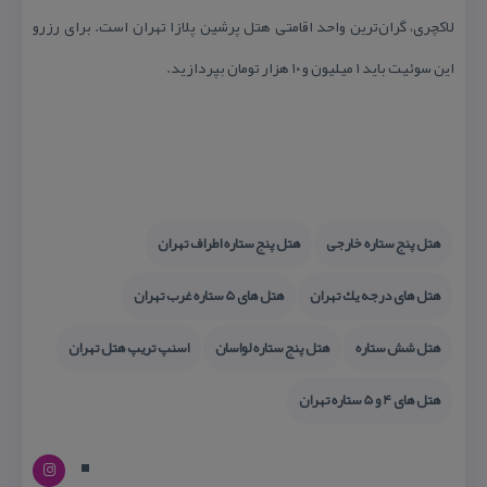
لاكچری، گران‌ترین واحد اقامتی هتل پرشین پلازا تهران است. برای رزرو
این سوئیت باید ۱ میلیون و ۱۰ هزار تومان بپردازید.
هتل پنج ستاره خارجی
هتل پنج ستاره اطراف تهران
هتل های درجه یك تهران
هتل های 5 ستاره غرب تهران
هتل شش ستاره
هتل پنج ستاره لواسان
اسنپ تریپ هتل تهران
هتل های 4 و 5 ستاره تهران