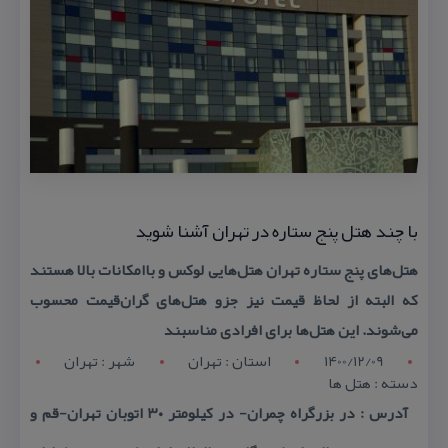
با چند هتل پنج ستاره در تهران آشنا شوید
هتل‌های پنج ستاره تهران هتل‌هایی لوكس و باامكانات بالا هستند
كه البته از لحاظ قیمت نیز جزو هتل‌های گران‌قیمت محسوب
می‌شوند. این هتل‌ها برای افرادی مناسبند
1400/12/09
استان : تهران
شهر : تهران
دسته : هتل ها
آدرس : در بزرگراه چمران- در كیلومتر ۳۰ اتوبان تهران-قم و