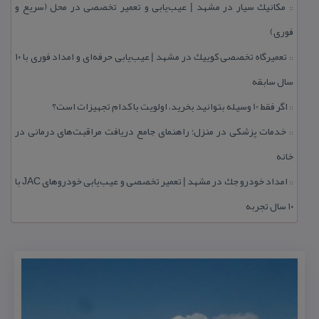
مكانیك سیار در مشهد | عیب‌یابی و تعمیر تخصصی در محل (سریع و
::
فوری)
تعمیرگاه تخصصی كوییك در مشهد | عیب‌یابی حرفه‌ای و امداد فوری با ۱۰
::
سال سابقه
اگر فقط 10 وسیله بتوانید بخرید، اولویت با كدام تجهیزات است؟
::
خدمات پزشكی در منزل؛ راهنمای جامع دریافت مراقبت‌های درمانی در
::
خانه
امداد خودرو جك در مشهد | تعمیر تخصصی و عیب‌یابی خودروهای JAC با
::
۱۰ سال تجربه