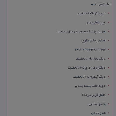
اقامت فرانسه
درب اتوماتیک مشهد
میز ناهار خوری
ویزیت پزشک عمومی در منزل مشهد
محلول خالبرداری
exchange montreal
دیگ بخار تا 10% تخفیف
دیگ روغن داغ تا 10% تخفیف
دیگ آبگرم تا 10% تخفیف
ادویه جات بسته بندی
فلفل قرمز درجه 1
مانتو اسلامی
مانتو حجاب