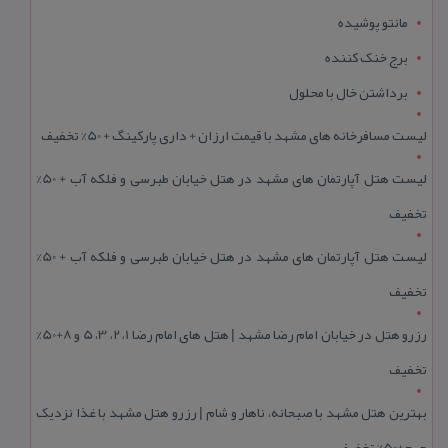
مانتو پوشیده
برج خنک کننده
برداشتن خال با محلول
لیست مسافرخانه های مشهد با قیمت ارزان + داری پارکینگ + 50% تخفیف
لیست هتل آپارتمان های مشهد در هتل خیابان طبرسی و فلکه آب + 50%
تخفیف
لیست هتل آپارتمان های مشهد در هتل خیابان طبرسی و فلکه آب + 50%
تخفیف
رزرو هتل در خیابان امام رضا مشهد | هتل‌ های امام رضا 1، 2، 3، 5 و 8+50%
تخفیف
بهترین هتل مشهد با صبحانه، ناهار و شام | رزرو هتل مشهد با غذا نزدیک
حرم+50% تخفیف