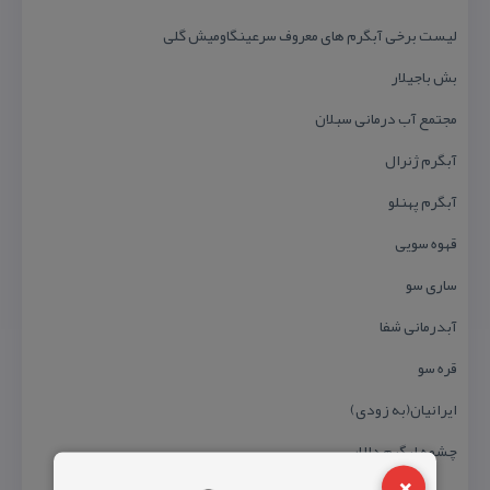
لیست برخی آبگرم های معروف سرعینگاومیش گلی
بش باجیلار
مجتمع آب درمانی سبلان
آبگرم ژنرال
آبگرم پهنلو
قهوه سویی
ساری سو
آبدرمانی شفا
قره سو
ایرانیان(به زودی)
چشمه ابگرم دالار
×