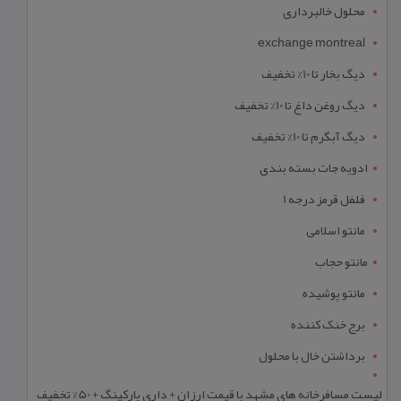
محلول خالبرداری
exchange montreal
دیگ بخار تا 10% تخفیف
دیگ روغن داغ تا 10% تخفیف
دیگ آبگرم تا 10% تخفیف
ادویه جات بسته بندی
فلفل قرمز درجه 1
مانتو اسلامی
مانتو حجاب
مانتو پوشیده
برج خنک کننده
برداشتن خال با محلول
لیست مسافرخانه های مشهد با قیمت ارزان + داری پارکینگ + 50% تخفیف