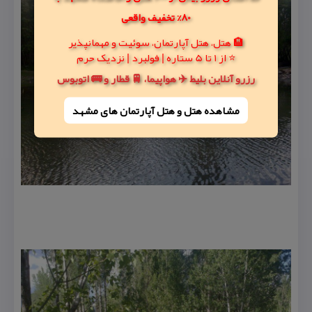
80% تخفیف واقعی
🏨 هتل، هتل آپارتمان، سوئیت و مهمانپذیر
⭐ از 1 تا 5 ستاره | فولبرد | نزدیک حرم
رزرو آنلاین بلیط ✈️ هواپیما، 🚆 قطار و 🚌 اتوبوس
مشاهده هتل و هتل‌ آپارتمان های مشهد