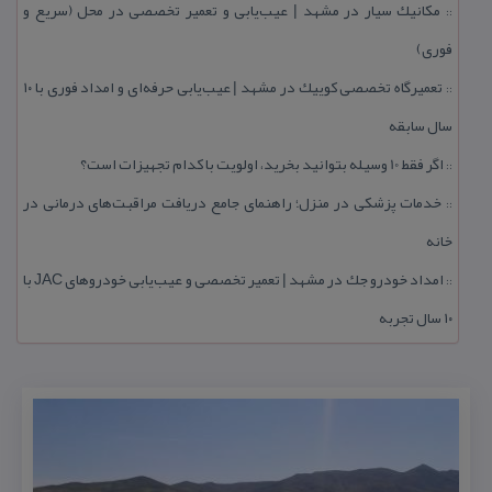
مكانیك سیار در مشهد | عیب‌یابی و تعمیر تخصصی در محل (سریع و
::
فوری)
تعمیرگاه تخصصی كوییك در مشهد | عیب‌یابی حرفه‌ای و امداد فوری با ۱۰
::
سال سابقه
اگر فقط 10 وسیله بتوانید بخرید، اولویت با كدام تجهیزات است؟
::
خدمات پزشكی در منزل؛ راهنمای جامع دریافت مراقبت‌های درمانی در
::
خانه
امداد خودرو جك در مشهد | تعمیر تخصصی و عیب‌یابی خودروهای JAC با
::
۱۰ سال تجربه