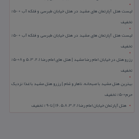
لیست هتل آپارتمان های مشهد در هتل خیابان طبرسی و فلکه آب + 50%
تخفیف
لیست هتل آپارتمان های مشهد در هتل خیابان طبرسی و فلکه آب + 50%
تخفیف
رزرو هتل در خیابان امام رضا مشهد | هتل‌ های امام رضا 1، 2، 3، 5 و 8+50%
تخفیف
بهترین هتل مشهد با صبحانه، ناهار و شام | رزرو هتل مشهد با غذا نزدیک
حرم+50% تخفیف
هتل آپارتمان خیابان امام رضا 1، 2، 3، 5،8 ،16 | تا 90 % تخفیف