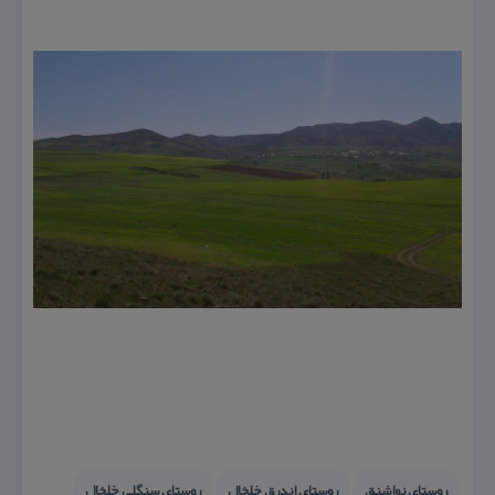
روستای نواشنق
روستای اندرق خلخال
روستای سنگلی خلخال