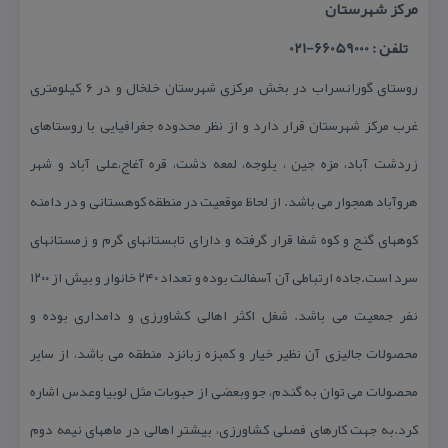
مركز شهرستان
تلفن : 66059000-021
روستای گورانسراب در بخش مركزی شهرستان خلخال و در ۶ كیلومتری
غرب مركز شهرستان قرار دارد و از نظر محدوده جغرافیایی با روستاهای
زردشت آباد، مزه جین ، یلوجه، لمعه دشت، قره آغاج،علی آباد و شهر
هروآباد همجوار می باشد. از لحاظ موقعیت در منطقه كوهستانی و در دامنه
كوههای گنج و كوه شفا قرار گرفته و دارای تابستانهای گرم و زمستانهای
سرد است.جاده ارتباطی آن آسفالت بوده و تعداد ۲۴۰ خانوار و بیش از ۱۲۰۰
نفر جمعیت می باشد. شغل اكثر اهالی كشاورزی و دامداری بوده و
محصولات جالیزی آن نظیر خیار و كمبزه زبانزد منطقه می باشد، از سایر
محصولات می توان به گندم، جو وبعضی از حبوبات مثل لوبیا وعدس اشاره
كرد.به جهت كارهای فصلی كشاورزی، بیشتر اهالی در ماههای نیمه دوم