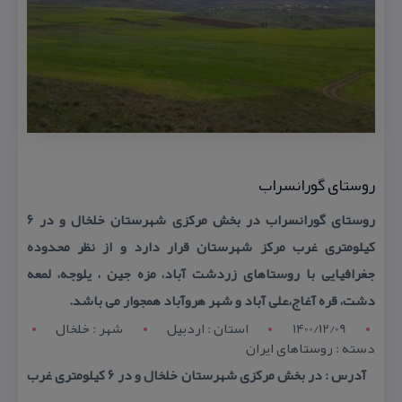
روستای گورانسراب
روستای گورانسراب در بخش مركزی شهرستان خلخال و در ۶
كیلومتری غرب مركز شهرستان قرار دارد و از نظر محدوده
جغرافیایی با روستاهای زردشت آباد، مزه جین ، یلوجه، لمعه
دشت، قره آغاج،علی آباد و شهر هروآباد همجوار می باشد.
1400/12/09
استان : اردبيل
شهر : خلخال
دسته : روستاهای ایران
آدرس : در بخش مركزی شهرستان خلخال و در ۶ كیلومتری غرب