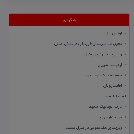
وبگردی
لوکس ویزا
مخزن آب طبرستان خرید از نمایندگی اصلی
وکیل یاب | بهترین وکیل
ایمپلنت شیراز
سقف متحرک آلومینیومی
اقامت یونان
اقامت فرانسه
درب اتوماتیک مشهد
میز ناهار خوری
ویزیت پزشک عمومی در منزل مشهد