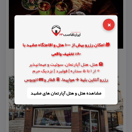
×
🎁 امکان رزرو بیش از 1000 هتل و اقامتگاه مشهد با
80% تخفیف واقعی
🏨 هتل، هتل آپارتمان، سوئیت و مهمانپذیر
⭐ از 1 تا 5 ستاره | فولبرد | نزدیک حرم
رزرو آنلاین بلیط ✈️ هواپیما، 🚆 قطار و 🚌 اتوبوس
مشاهده هتل و هتل‌ آپارتمان های مشهد