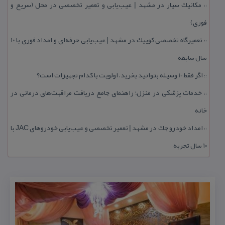
مكانیك سیار در مشهد | عیب‌یابی و تعمیر تخصصی در محل (سریع و
::
فوری)
تعمیرگاه تخصصی كوییك در مشهد | عیب‌یابی حرفه‌ای و امداد فوری با ۱۰
::
سال سابقه
اگر فقط 10 وسیله بتوانید بخرید، اولویت با كدام تجهیزات است؟
::
خدمات پزشكی در منزل؛ راهنمای جامع دریافت مراقبت‌های درمانی در
::
خانه
امداد خودرو جك در مشهد | تعمیر تخصصی و عیب‌یابی خودروهای JAC با
::
۱۰ سال تجربه