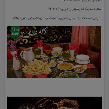
شماره تلفن كافه رستوران دیزی۲۲۰۹۱۷۳۶
آدرس: سعادت آباد،چهارراه سرو به سمت میدان كتاب،كوچه آریا، پلاك