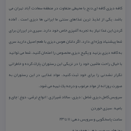
كافه دیزی كافه ای دنج با محیطی متفاوت در منطقه سعادت آباد تهران می
باشد، یكی از لذیذ ترین غذاهای سنتی ما ایرانی ها دیزی است . آماده
كردن این غذا نیاز به تجربه آشپزی خاص خود دارد. سیری در ایرران برای
شما پیشنهاد ویژه ای دارد. اگر دلتان هوس دیزی با طعم اصیل دارید سری
به كافه دیزی بزنید و پكیج دیزی مخصوص را امتحان كنید. شما می توانید
با خیال راحت ماشین خود را در نزیكی این رستوران پارك كرده و خاطراتی
تكرار نشدنی را برای خود ثبت كنید. مواد غذایی در این رستوران به
صورت روزانه از مواد مرغوب و درجه یك تهیه می شود.
سرویس كامل دیزی شامل : دیزی ، سالاد شیرازی ؛ انواع ترشی ، دوغ ؛ چای و
بامیه ، سبزی خوردن
ساعت پاسخگویی و سرویس دهی: ۱۱ تا ۲۳
روزهای سرویس‌دهی: همه روزه