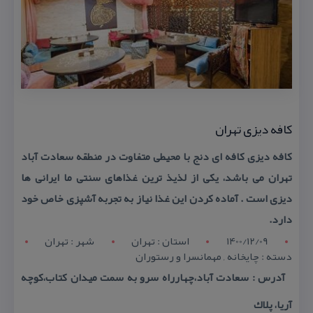
كافه دیزی تهران
كافه دیزی كافه ای دنج با محیطی متفاوت در منطقه سعادت آباد
تهران می باشد، یكی از لذیذ ترین غذاهای سنتی ما ایرانی ها
دیزی است . آماده كردن این غذا نیاز به تجربه آشپزی خاص خود
دارد.
1400/12/09
استان : تهران
شهر : تهران
دسته : چایخانه , مهمانسرا و رستوران
آدرس : سعادت آباد،چهارراه سرو به سمت میدان كتاب،كوچه
آریا، پلاك