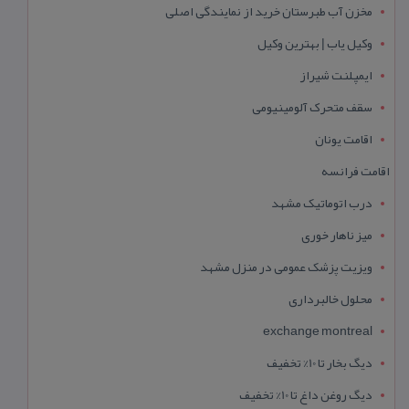
مخزن آب طبرستان خرید از نمایندگی اصلی
وکیل یاب | بهترین وکیل
ایمپلنت شیراز
سقف متحرک آلومینیومی
اقامت یونان
اقامت فرانسه
درب اتوماتیک مشهد
میز ناهار خوری
ویزیت پزشک عمومی در منزل مشهد
محلول خالبرداری
exchange montreal
دیگ بخار تا 10% تخفیف
دیگ روغن داغ تا 10% تخفیف