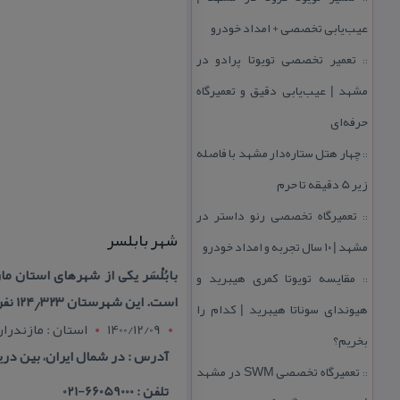
عیب‌یابی تخصصی + امداد خودرو
تعمیر تخصصی تویوتا پرادو در
::
مشهد | عیب‌یابی دقیق و تعمیرگاه
حرفه‌ای
چهار هتل‌ ستاره‌دار مشهد با فاصله
::
زیر 5 دقیقه تا حرم
تعمیرگاه تخصصی رنو داستر در
::
شهر بابلسر
مشهد | ۱۰ سال تجربه و امداد خودرو
بابُلْسَر یكی از شهرهای استان م
مقایسه تویوتا كمری هیبرید و
::
است. این شهرستان ۱۲۴٫۳۲۳ نفر جمعیت دارد
هیوندای سوناتا هیبرید | كدام را
1400/12/09
استان : مازندرا
بخریم؟
آدرس : در شمال ایران، بین دریا
تعمیرگاه تخصصی SWM در مشهد
::
تلفن : 66059000-021