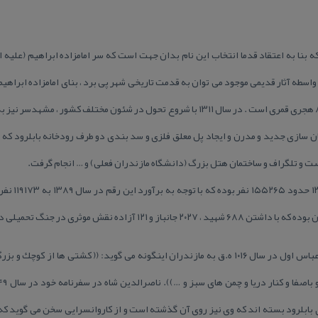
بنا به اعتقاد قدما انتخاب این نام بدان جهت است كه سر امامزاده ابراهیم (علیه ا
واسطه آثار قدیمی موجود می توان به قدمت تاریخی شهر پی برد ، بنای امامزاده ابراهی
باشد كه قدیمی ترین آنها مربوط به ۸۴۱ هجری قمری است . در سال ۱۳۱۱ با شروع تحول در شئون 
مان سازی جدید و مدرن و ایجاد پل معلق فلزی و سد بندی دو طرف رودخانه بابلرود كه ا
ت و تلگراف و ساختمان هتل بزرگ (دانشگاه مازندران فعلی) و … انجام گرفت.
جمعیت شهرستان
آزاده نقش موثری در جنگ تحمیلی داشته است .
ملاجان منجم درسفرش به همراه شاه عباس اول در سال ۱۰۱۶ ه.ق به مازندران اینگونه می گوید: (( كشت
ابلرود بسته اند كه وی نیز روی آن گذشته است و از كاروانسرایی سخن می گوید كه 