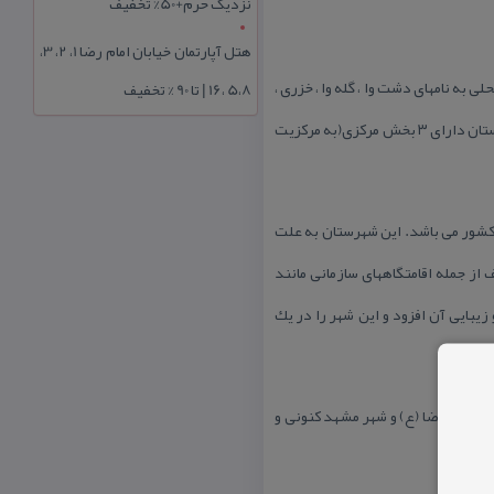
نزدیک حرم+50% تخفیف
هتل آپارتمان خیابان امام رضا 1، 2، 3،
به نامهای دشت وا ، گله وا ، خزری ،
5،8 ،16 | تا 90 % تخفیف
بادسام ، كوسری وا، دشت واستریك ، گله واستریك ، جعفر قاسمی و یا استرآبادی وا ، صورت وز و آفتاب شو می باشد . این شهرستان دارای ۳ بخش مركزی(به مركزیت
 كشور می باشد. این شهرستان به علت
از جمله اقامتگاههای سازمانی مانند
 زیبایی آن افزود و این شهر را در یك
ر امام رضا (ع) و شهر مشهد كنونی و