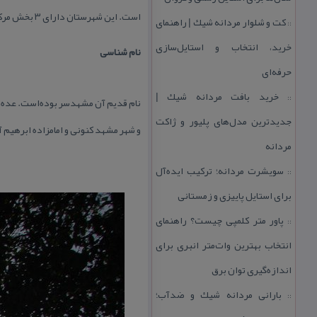
است. این شهرستان دارای ۳ بخش مركزی(به مركزیت شهربابسر) ، بهنمیر (به مركزیت شهربهنمیر) و رودبست (به مركزیت شهرهادی) می‌باشد.
كت و شلوار مردانه شیك | راهنمای
::
خرید، انتخاب و استایل‌سازی
نام شناسی
حرفه‌ای
خرید بافت مردانه شیك |
::
نام قدیم آن مشهدسر بوده‌است. عده‌ای
جدیدترین مدل‌های پلیور و ژاكت
و شهر مشهد كنونی و امامزاده ابرهیم آ
مردانه
سویشرت مردانه؛ تركیب ایده‌آل
::
برای استایل پاییزی و زمستانی
پاور متر كلمپی چیست؟ راهنمای
::
انتخاب بهترین وات‌متر انبری برای
اندازه‌گیری توان برق
بارانی مردانه شیك و ضدآب؛
::