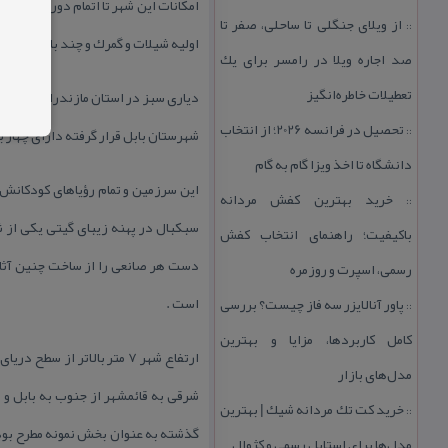
امكانات این شهر تا اتمام دوره قاجا
از ویلای جنگلی تا ساحلی، صفر تا
::
اولیه شیلات و گمرك و چند باب مغازه 
صد اجاره ویلا در رامسر برای یك
تعطیلات خاطره‌انگیز
تحصیل در فرانسه 2026؛ از انتخاب
::
شهرستان بابل قرار گرفته دارای چهار 
دانشگاه تا اخذ ویزا گام به گام
این سرزمین و تمام رؤیاهای كودكانش
خرید بهترین كفش مردانه
::
سبكبال در پهنه زیبای گیتی یكی از ش
باكیفیت؛ راهنمای انتخاب كفش
دست هر صانعی را از ساخت چنین آثار
رسمی، اسپرت و روزمره
است .
پاور آنالایزر سه فاز چیست؟ بررسی
::
كامل كاربردها، مزایا و بهترین
مدل‌های بازار
شرقی به قائمشهر از جنوب به بابل و 
خرید كت تك مردانه شیك | بهترین
::
مدل‌ها برای استایل رسمی و كژوال