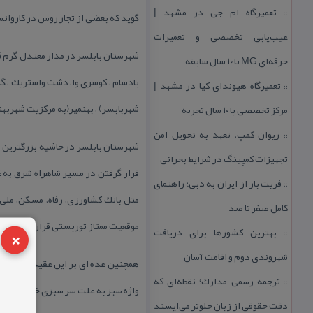
تعمیرگاه ام جی در مشهد |
::
گوید كه بعضی از تجار روس در كاروانس
عیب‌یابی تخصصی و تعمیرات
شهرستان بابلسر در مدار معتدل گرم قر
حرفه‌ای MG با ۱۰ سال سابقه
تعمیرگاه هیوندای كیا در مشهد |
::
شهربابسر) ، بهنمیر(به مركزیت شهربهن
مركز تخصصی با ۱۰ سال تجربه
ریوان كمپ، تعهد به تحویل امن
::
شهرستان بابلسر در حاشیه بزرگترین د
تجهیزات كمپینگ در شرایط بحرانی
قرار گرفتن در مسیر شاهراه شرق به غ
فریت بار از ایران به دبی؛ راهنمای
::
متل بانك كشاورزی، رفاه، مسكن، ملی، و
كامل صفر تا صد
موقعیت ممتاز توریستی قرار داده است
×
بهترین كشورها برای دریافت
::
شهروندی دوم و اقامت آسان
همچنین عده ای بر این عقیده اند كه 
ترجمه رسمی مدارك؛ نقطه‌ای كه
::
واژه سبز به علت سر سبزی خرمی و زیبای
دقت حقوقی از زبان جلوتر می‌ایستد