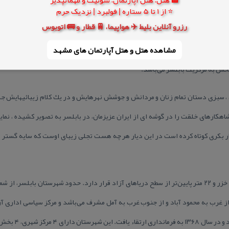
ریه توسعه چندانی نداشت، بطوریكه یك خیابان اصلی، دو باب حمام، یك مدرسه بنام اح
⭐ از 1 تا 5 ستاره | فولبرد | نزدیک حرم
بیش نبود.
رزرو آنلاین بلیط ✈️ هواپیما، 🚆 قطار و 🚌 اتوبوس
مشاهده هتل و هتل‌ آپارتمان های مشهد
دیاری سبز در استان مازندران با وسعت ۷/۳۴۵كیلومتر مربع كه حد شمالی آن دریای نیلگون خزر و حد شرقی
بخش به مركزیت بابلسر می‌باشد.
 ، سبزی دستان تمام زنان و مردانش و جوشش نهرهایش و در یك كلام زیبائیهایش جش
اهكارهای خلقت را در گوشه ای از ایران عزیزمان، در بابلسر به تصویر كشیده ، نم
 بكری كوتاه كرده است در این دیار هر چه هست تجلی زیبای اوست كه سایه گستر در
ارتفاع شهر ۷ متر بالاتر از سطح دریای خزر و ۲۲ متر پایین‌تر از سطح دریاهای آزاد قرار دارد. حدود شهرستا
از غرب به محمود آباد و از جنوب غرب به آمل مشرف می‌باشد و مركز سیاسی اداری آ