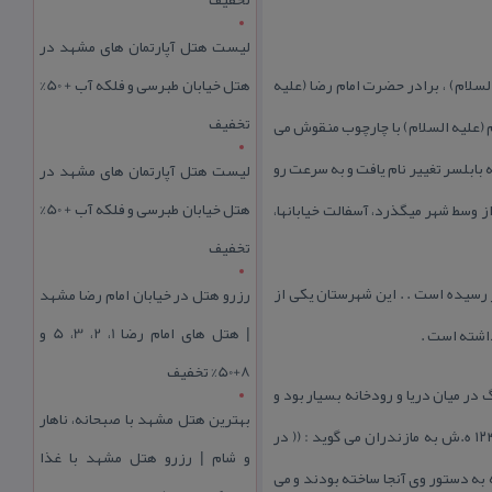
لیست هتل آپارتمان های مشهد در
لسلام) ، برادر حضرت امام رضا (علیه
هتل خیابان طبرسی و فلکه آب + 50%
تخفیف
م (علیه السلام) با چارچوب منقوش می
مختلف كشور ، مشهدسر نیز به بابلسر تغییر نام یافت و به سرعت رو
لیست هتل آپارتمان های مشهد در
هتل خیابان طبرسی و فلکه آب + 50%
ز وسط شهر میگذرد، آسفالت خیابانها،
تخفیف
 بابلسر در سال ۱۳۷۵ حدود ۱۵۵۲۶۵ نفر بوده كه با توجه به برآورد این رقم در سال ۱۳۸۹ به ۱۱۹۱۷۳ نفر رسیده است . . این شهرستان یكی از
رزرو هتل در خیابان امام رضا مشهد
| هتل‌ های امام رضا 1، 2، 3، 5 و
8+50% تخفیف
ی ها از كوچك و بزرگ در میان دریا و رودخانه بسیار بود و
بهترین هتل مشهد با صبحانه، ناهار
انتظار می كشیدند ، عجب جایی منزه و باصفا و كنار دریا و چمن های سبز و …)). ناصرالدین شاه در سفرنامه خود در سال ۱۲۴۹ ه.ش به مازندران می گوید : (( در
و شام | رزرو هتل مشهد با غذا
به دستور وی آنجا ساخته بودند و می