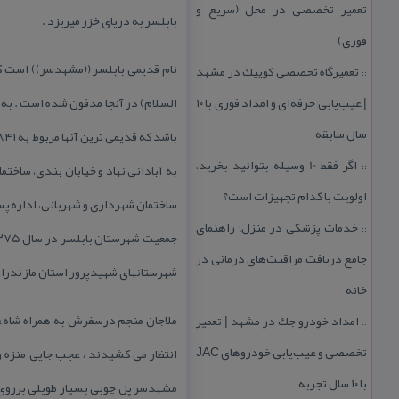
تعمیر تخصصی در محل (سریع و
بابلسر به دریای خزر میریزد .
فوری)
نام قدیمی بابلسر ((مشهدسر)) است كه 
تعمیرگاه تخصصی كوییك در مشهد
::
| عیب‌یابی حرفه‌ای و امداد فوری با ۱۰
السلام) در آنجا مدفون شده است . به 
سال سابقه
اگر فقط 10 وسیله بتوانید بخرید،
::
به آبادانی نهاد و خیابان بندی، ساخت
اولویت با كدام تجهیزات است؟
ساختمان شهرداری و شهربانی، اداره پس
خدمات پزشكی در منزل؛ راهنمای
::
جامع دریافت مراقبت‌های درمانی در
شهرستانهای شهیدپرور استان مازندران بوده كه با داشتن ۶۸۸ شهید ، ۲۰۲۷ جانباز و ۱۲۱ 
خانه
امداد خودرو جك در مشهد | تعمیر
::
تخصصی و عیب‌یابی خودروهای JAC
با ۱۰ سال تجربه
مشهدسر پل چوبی بسیار طویلی برروی ب