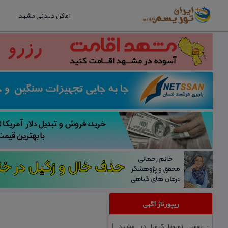
اماکن دیدنی مشهد
ریپورتاژ آگهی
تعمیر تویوتا كرولا در مشهد |
::