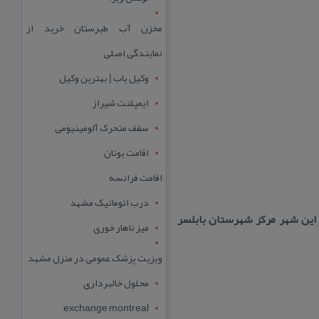
مخزن آب طبرستان خرید از
نمایندگی اصلی
وکیل یاب | بهترین وکیل
ایمپلنت شیراز
سقف متحرک آلومینیومی
اقامت یونان
اقامت فرانسه
درب اتوماتیک مشهد
د. این شهر مركز شهرستان بابلسر
میز ناهار خوری
ویزیت پزشک عمومی در منزل مشهد
محلول خالبرداری
exchange montreal