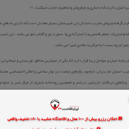
را منزل دارند كه با ساری و بارفروش و شاهرود تجارت میكنند. ))
ار گرفته و روش ضریب اعتدال این شهرستان بسیار معتدل است كه دارای بادهای محلی 
میر) و رودبست (به مركزیت هادی شهر) می باشد .
ریاچه جهان و سواحل زیبا قرار دارد كه یكی از مهمترین مناطق توریستی و مهمانپذیر
رب استان مازندران، با وجود پلاژهای متعدد در نوار ساحلی و اماكن اختصاصی مختلف 
یلاهای دریاكنار، خزرشهر، دریاسر و همچنین رودخانه بابلرود از مركز شهر بر جلوه و
.
قدیمیترین نام، مشهد سبز بوده است. یعنی مشهدی كه سبز است. واژه مشهد بخاطر س
🎁 امکان رزرو بیش از 1000 هتل و اقامتگاه مشهد با 80% تخفیف واقعی
ی منطقه بوده و به مرور زمان به مشهدسر تغییر نام یافت .
🏨 هتل، هتل آپارتمان، سوئیت و مهمانپذیر