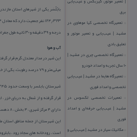
| تعمیر موتور، گیربكس و عیب‌یابی
بابُلْسَر یكی از شهرهای استان مازند
برق
تعمیرگاه تخصصی كیا موهاوی در
::
درجه و ۳۹ دقیقه و ۳۰ ثانیه طول جغرافیایی و ۳۶ درجه و ۴۳ دقیقه عرض جغرافیایی قرار دارد.
مشهد | عیب‌یابی و تعمیر موتور و
تعلیق بادی
آب و هوا
تعمیرگاه تخصصی چری در مشهد |
::
۱۰ سال تجربه و امداد خودرو
میلی‌متر و ۷۹ درصد رطوبت، یكی از خوش آب و هوا ترین مناطق كشور بشمار می‌آید.
تعمیرگاه هایما در مشهد | عیب‌یابی
::
تخصصی و امداد فوری
تعمیرات تخصصی لكسوس در
قرار گرفته و از شمال به دریای خزر 
::
مشهد | عیب‌یابی حرفه‌ای و امداد
دارای ۴ مركز شهری ، ۴ بخش ، ۸ دهستان و ۹۳ آبادی دارای سكنه است .
فوری
این شهرستان از جمله مناطق استان م
مكانیك سیار در مشهد | عیب‌یابی و
::
است . رودخانه های سجاد رود ، بابلرو