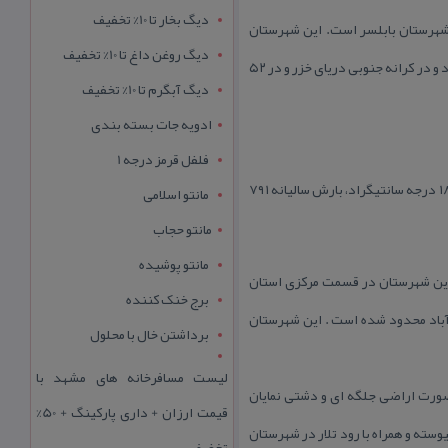
دیگ بخار تا 10% تخفیف
كز شهرستان بابلسر است. این شهرستان
دیگ روغن داغ تا 10% تخفیف
۱۲۴٫۳۲۳ نفر جمعیت دارد كه معادل ۴/۴ درصد جمعیت كل استان است. بابلسر با پهنه۱۳۵۰ هكتار در مصب رودخانه بابلرود و در كرانه جنوبی دریای خزر و در ۵۲
دیگ آبگرم تا 10% تخفیف
ادویه جات بسته بندی
فلفل قرمز درجه 1
این شهر در مدار معتدل گرم قرار گرفته و ضریب اعتدال این شهر بسیار معتدل است. این ناحیه با میانگین سالیانه دمای ۱۸/۴ درجه سانتیگراد، بارش سالیانه ۷۹۱
مانتو اسلامی
مانتو حجاب
مانتو پوشیده
خود اختصاص داده است . این شهرستان در قسمت مركزی استان
برج خنک کننده
دآباد محدود شده است . این شهرستان
برداشتن خال با محلول
لیست مسافرخانه های مشهد با
صورت اراضی جلگه ای و دشتی نمایان
قیمت ارزان + داری پارکینگ + 50%
سته و همراه با رود تلار در شهرستان
تخفیف