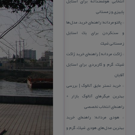
انتخابی هوشمندانه برای استایل
پاییزی و زمستانی
پالتو مردانه؛ راهنمای خرید، مدل‌ها
::
و ست‌كردن برای یك استایل
زمستانی شیك
ژاكت مردانه | راهنمای خرید ژاكت
::
شیك، گرم و كاربردی برای استایل
آقایان
خرید تستر عایق آنالوگ | بررسی
::
بهترین میگرهای آنالوگ بازار +
راهنمای انتخاب تخصصی
هودی مردانه؛ راهنمای خرید
::
بهترین مدل‌های هودی شیك، گرم و