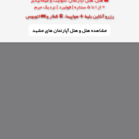
⭐ از 1 تا 5 ستاره | فولبرد | نزدیک حرم
رزرو آنلاین بلیط ✈️ هواپیما، 🚆 قطار و 🚌 اتوبوس
مشاهده هتل و هتل‌ آپارتمان های مشهد