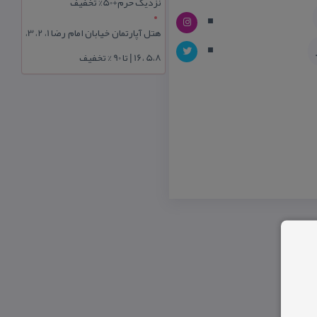
نزدیک حرم+50% تخفیف
هتل آپارتمان خیابان امام رضا 1، 2، 3،
5،8 ،16 | تا 90 % تخفیف