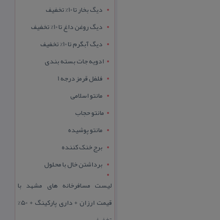
دیگ بخار تا 10% تخفیف
دیگ روغن داغ تا 10% تخفیف
دیگ آبگرم تا 10% تخفیف
ادویه جات بسته بندی
فلفل قرمز درجه 1
مانتو اسلامی
مانتو حجاب
مانتو پوشیده
برج خنک کننده
برداشتن خال با محلول
لیست مسافرخانه های مشهد با
قیمت ارزان + داری پارکینگ + 50%
تخفیف