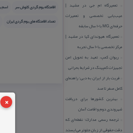
تعمیرگاه ام جی در مشهد |
::
اقامتگاه بوم گردی كلوش سر
اسم بر
عیب‌یابی تخصصی و تعمیرات
تعداد اقامتگاه های بوم گردی ایران
حرفه‌ای MG با ۱۰ سال سابقه
تعمیرگاه هیوندای كیا در مشهد |
::
مركز تخصصی با ۱۰ سال تجربه
ریوان كمپ، تعهد به تحویل امن
::
تجهیزات كمپینگ در شرایط بحرانی
فریت بار از ایران به دبی؛ راهنمای
::
كامل صفر تا صد
×
بهترین كشورها برای دریافت
::
شهروندی دوم و اقامت آسان
ترجمه رسمی مدارك؛ نقطه‌ای كه
::
دقت حقوقی از زبان جلوتر می‌ایستد