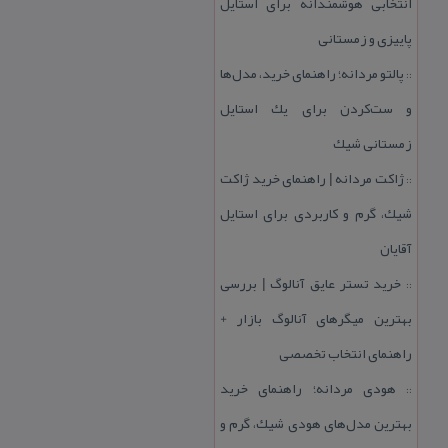
انتخابی هوشمندانه برای استایل
پاییزی و زمستانی
پالتو مردانه؛ راهنمای خرید، مدل‌ها
::
و ست‌كردن برای یك استایل
زمستانی شیك
ژاكت مردانه | راهنمای خرید ژاكت
::
شیك، گرم و كاربردی برای استایل
آقایان
خرید تستر عایق آنالوگ | بررسی
::
بهترین میگرهای آنالوگ بازار +
راهنمای انتخاب تخصصی
هودی مردانه؛ راهنمای خرید
::
بهترین مدل‌های هودی شیك، گرم و