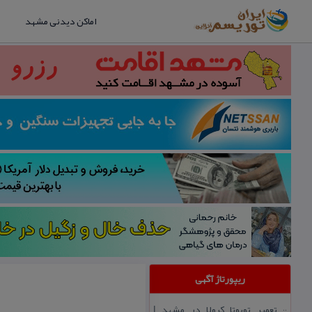
اماکن دیدنی مشهد
ریپورتاژ آگهی
تعمیر تویوتا كرولا در مشهد |
::