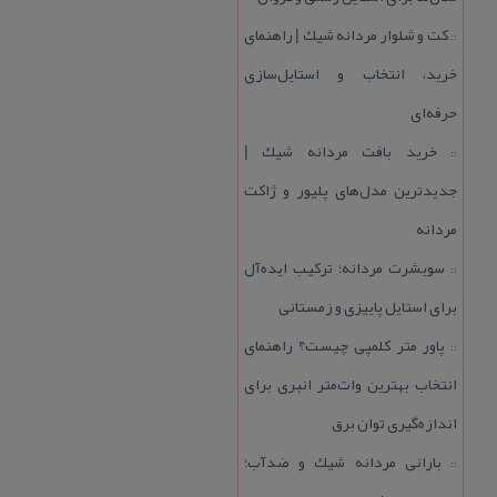
كت و شلوار مردانه شیك | راهنمای
::
خرید، انتخاب و استایل‌سازی
حرفه‌ای
خرید بافت مردانه شیك |
::
جدیدترین مدل‌های پلیور و ژاكت
مردانه
سویشرت مردانه؛ تركیب ایده‌آل
::
برای استایل پاییزی و زمستانی
پاور متر كلمپی چیست؟ راهنمای
::
انتخاب بهترین وات‌متر انبری برای
اندازه‌گیری توان برق
بارانی مردانه شیك و ضدآب؛
::