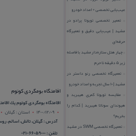
عیب‌یابی تخصصی + امداد خودرو
تعمیر تخصصی تویوتا پرادو در
::
مشهد | عیب‌یابی دقیق و تعمیرگاه
حرفه‌ای
چهار هتل‌ ستاره‌دار مشهد با فاصله
::
زیر 5 دقیقه تا حرم
تعمیرگاه تخصصی رنو داستر در
::
مشهد | ۱۰ سال تجربه و امداد خودرو
اقامتگاه بومگردی كوتوم
مقایسه تویوتا كمری هیبرید و
::
اقامتگاه بومگردی كوتوم یك اقام
هیوندای سوناتا هیبرید | كدام را
1400/12/09
استان : گيلان
بخریم؟
آدرس : گیلان، تالش، اسالم، رو
تعمیرگاه تخصصی SWM در مشهد
::
تلفن : 66059000-021