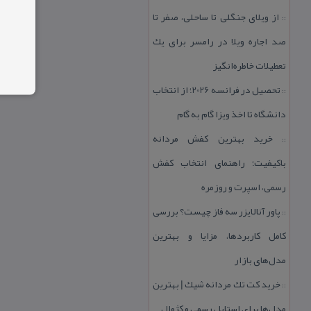
از ویلای جنگلی تا ساحلی، صفر تا
::
صد اجاره ویلا در رامسر برای یك
تعطیلات خاطره‌انگیز
تحصیل در فرانسه 2026؛ از انتخاب
::
دانشگاه تا اخذ ویزا گام به گام
خرید بهترین كفش مردانه
::
باكیفیت؛ راهنمای انتخاب كفش
رسمی، اسپرت و روزمره
پاور آنالایزر سه فاز چیست؟ بررسی
::
كامل كاربردها، مزایا و بهترین
مدل‌های بازار
خرید كت تك مردانه شیك | بهترین
::
مدل‌ها برای استایل رسمی و كژوال