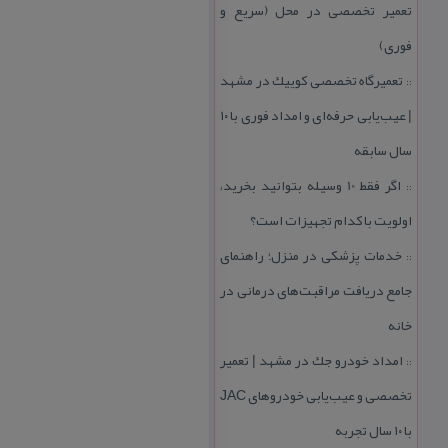
تعمیر تخصصی در محل (سریع و
فوری)
تعمیرگاه تخصصی كوییك در مشهد
::
| عیب‌یابی حرفه‌ای و امداد فوری با ۱۰
سال سابقه
اگر فقط 10 وسیله بتوانید بخرید،
::
اولویت با كدام تجهیزات است؟
خدمات پزشكی در منزل؛ راهنمای
::
جامع دریافت مراقبت‌های درمانی در
خانه
امداد خودرو جك در مشهد | تعمیر
::
تخصصی و عیب‌یابی خودروهای JAC
با ۱۰ سال تجربه