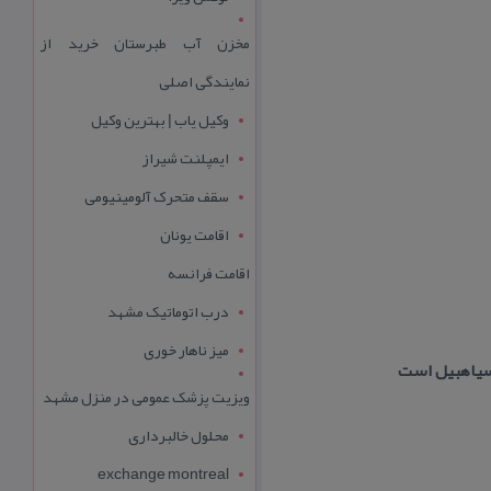
مخزن آب طبرستان خرید از
نمایندگی اصلی
وکیل یاب | بهترین وکیل
ایمپلنت شیراز
سقف متحرک آلومینیومی
اقامت یونان
اقامت فرانسه
درب اتوماتیک مشهد
میز ناهار خوری
 سیاهبیل است
ویزیت پزشک عمومی در منزل مشهد
محلول خالبرداری
exchange montreal