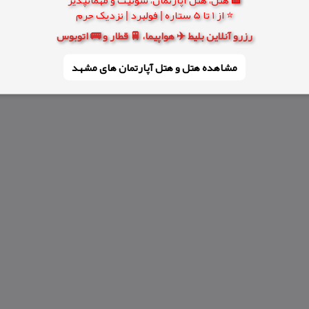
⭐ از 1 تا 5 ستاره | فولبرد | نزدیک حرم
رزرو آنلاین بلیط ✈️ هواپیما، 🚆 قطار و 🚌 اتوبوس
مشاهده هتل و هتل‌ آپارتمان های مشهد