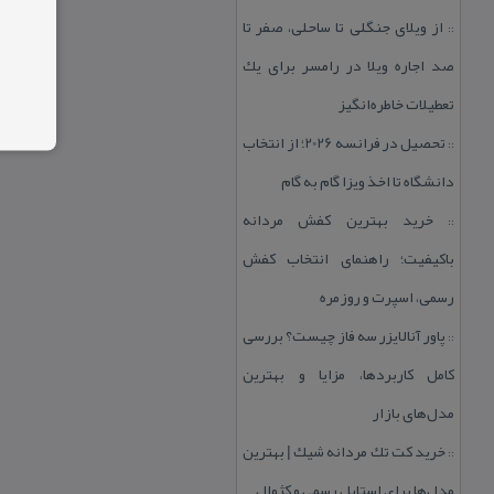
از ویلای جنگلی تا ساحلی، صفر تا
::
صد اجاره ویلا در رامسر برای یك
تعطیلات خاطره‌انگیز
تحصیل در فرانسه 2026؛ از انتخاب
::
دانشگاه تا اخذ ویزا گام به گام
خرید بهترین كفش مردانه
::
باكیفیت؛ راهنمای انتخاب كفش
رسمی، اسپرت و روزمره
پاور آنالایزر سه فاز چیست؟ بررسی
::
كامل كاربردها، مزایا و بهترین
مدل‌های بازار
خرید كت تك مردانه شیك | بهترین
::
مدل‌ها برای استایل رسمی و كژوال