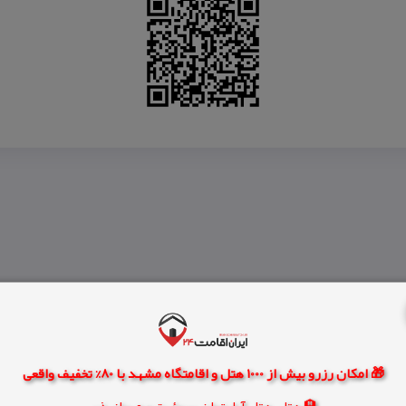
🎁 امکان رزرو بیش از 1000 هتل و اقامتگاه مشهد با 80% تخفیف واقعی
🏨 هتل، هتل آپارتمان، سوئیت و مهمانپذیر