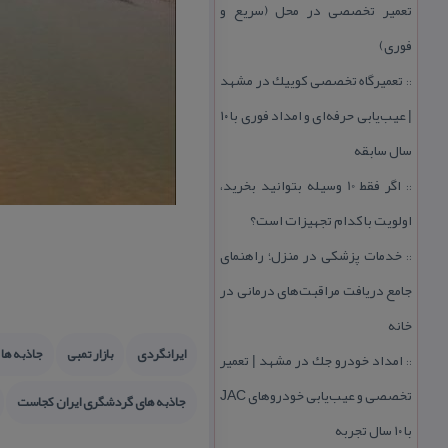
تعمیر تخصصی در محل (سریع و
فوری)
تعمیرگاه تخصصی كوییك در مشهد
::
| عیب‌یابی حرفه‌ای و امداد فوری با ۱۰
سال سابقه
اگر فقط 10 وسیله بتوانید بخرید،
::
اولویت با كدام تجهیزات است؟
خدمات پزشكی در منزل؛ راهنمای
::
جامع دریافت مراقبت‌های درمانی در
خانه
ایرانگردی
بازار تمبی
جاذبه ها
امداد خودرو جك در مشهد | تعمیر
::
تخصصی و عیب‌یابی خودروهای JAC
جاذبه های گردشگری ایران كجاست
با ۱۰ سال تجربه