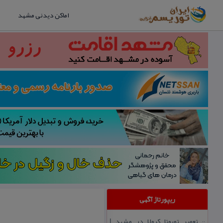
اماکن دیدنی مشهد
ریپورتاژ آگهی
تعمیر تویوتا كرولا در مشهد |
::