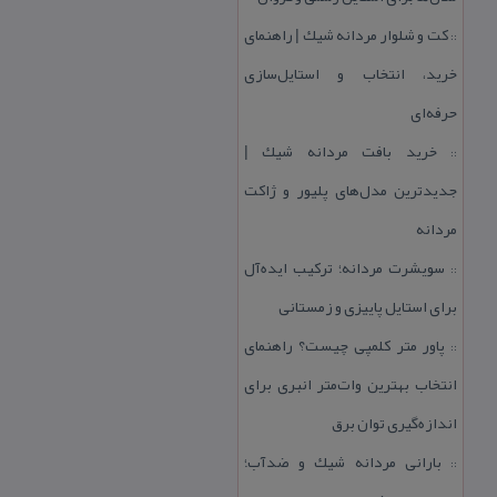
كت و شلوار مردانه شیك | راهنمای
::
خرید، انتخاب و استایل‌سازی
حرفه‌ای
خرید بافت مردانه شیك |
::
جدیدترین مدل‌های پلیور و ژاكت
مردانه
سویشرت مردانه؛ تركیب ایده‌آل
::
برای استایل پاییزی و زمستانی
پاور متر كلمپی چیست؟ راهنمای
::
انتخاب بهترین وات‌متر انبری برای
اندازه‌گیری توان برق
بارانی مردانه شیك و ضدآب؛
::