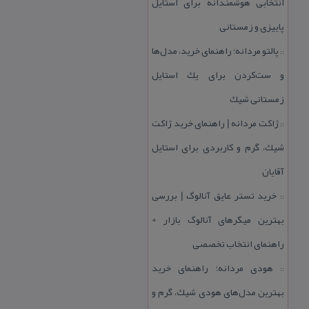
انتخابی هوشمندانه برای استایل
پاییزی و زمستانی
پالتو مردانه؛ راهنمای خرید، مدل‌ها
::
و ست‌كردن برای یك استایل
زمستانی شیك
ژاكت مردانه | راهنمای خرید ژاكت
::
شیك، گرم و كاربردی برای استایل
آقایان
خرید تستر عایق آنالوگ | بررسی
::
بهترین میگرهای آنالوگ بازار +
راهنمای انتخاب تخصصی
هودی مردانه؛ راهنمای خرید
::
بهترین مدل‌های هودی شیك، گرم و