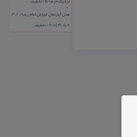
نزدیک حرم+50% تخفیف
هتل آپارتمان خیابان امام رضا 1، 2، 3،
5،8 ،16 | تا 90 % تخفیف