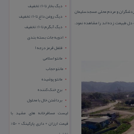
دیگ بخار تا 10% تخفیف
ای گردشگران و مردم محلی مسجدسلیمان
دیگ روغن داغ تا 10% تخفیف
 دل طبیعت زده اند را مشاهده نمود.
دیگ آبگرم تا 10% تخفیف
ادویه جات بسته بندی
فلفل قرمز درجه 1
مانتو اسلامی
مانتو حجاب
مانتو پوشیده
برج خنک کننده
برداشتن خال با محلول
لیست مسافرخانه های مشهد با
قیمت ارزان + داری پارکینگ + 50%
تخفیف