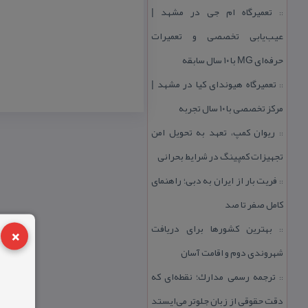
تعمیرگاه ام جی در مشهد |
::
عیب‌یابی تخصصی و تعمیرات
حرفه‌ای MG با ۱۰ سال سابقه
تعمیرگاه هیوندای كیا در مشهد |
::
مركز تخصصی با ۱۰ سال تجربه
ریوان كمپ، تعهد به تحویل امن
::
تجهیزات كمپینگ در شرایط بحرانی
فریت بار از ایران به دبی؛ راهنمای
::
كامل صفر تا صد
×
بهترین كشورها برای دریافت
::
شهروندی دوم و اقامت آسان
ترجمه رسمی مدارك؛ نقطه‌ای كه
::
دقت حقوقی از زبان جلوتر می‌ایستد