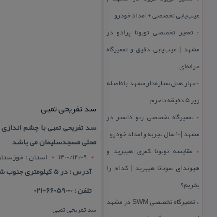
عیب‌یابی تخصصی + امداد خودرو
تعمیر تخصصی تویوتا پرادو در
::
مشهد | عیب‌یابی دقیق و تعمیرگاه
حرفه‌ای
چهار هتل‌ ستاره‌دار مشهد با فاصله
::
زیر 5 دقیقه تا حرم
سد تفریحی تمبی
تعمیرگاه تخصصی رنو داستر در
::
سد تفریحی تمبی با چشم اندازی زی
مشهد | ۱۰ سال تجربه و امداد خودرو
محلی مسجدسلیمان می باشد
مقایسه تویوتا كمری هیبرید و
::
1400/12/09
استان : خوزستا
هیوندای سوناتا هیبرید | كدام را
آدرس : در ۵ كیلومتری جنوب شهر مسجدسلیمان در كنار محله ی بازار تمبی
بخریم؟
تلفن : 66059000-021
تعمیرگاه تخصصی SWM در مشهد
::
سد تفریحی تمبی