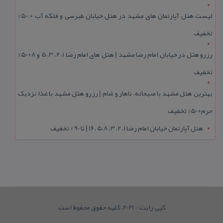
لیست هتل آپارتمان های مشهد در هتل خیابان طبرسی و فلکه آب + 50%
تخفیف
رزرو هتل در خیابان امام رضا مشهد | هتل‌ های امام رضا 1، 2، 3، 5 و 8+50%
تخفیف
بهترین هتل مشهد با صبحانه، ناهار و شام | رزرو هتل مشهد با غذا نزدیک
حرم+50% تخفیف
هتل آپارتمان خیابان امام رضا 1، 2، 3، 5،8 ،16 | تا 90 % تخفیف
کپی رایت © 2021. کلیه حقوق محفوظ است