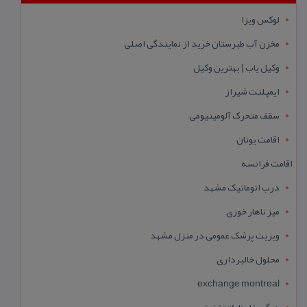
لوکس ویزا
مخزن آب طبرستان خرید از نمایندگی اصلی
وکیل یاب | بهترین وکیل
ایمپلنت شیراز
سقف متحرک آلومینیومی
اقامت یونان
اقامت فرانسه
درب اتوماتیک مشهد
میز ناهار خوری
ویزیت پزشک عمومی در منزل مشهد
محلول خالبرداری
exchange montreal
دیگ بخار تا 10% تخفیف