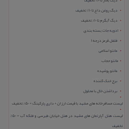
دیگ روغن داغ تا 10% تخفیف
دیگ آبگرم تا 10% تخفیف
ادویه جات بسته بندی
فلفل قرمز درجه 1
مانتو اسلامی
مانتو حجاب
مانتو پوشیده
برج خنک کننده
برداشتن خال با محلول
لیست مسافرخانه های مشهد با قیمت ارزان + داری پارکینگ + 50% تخفیف
لیست هتل آپارتمان های مشهد در هتل خیابان طبرسی و فلکه آب + 50%
تخفیف