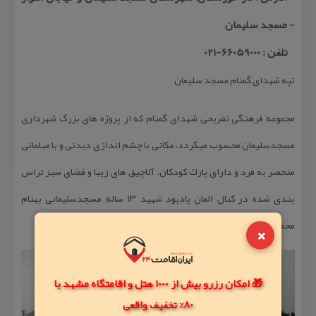
- مسجد سلیمان
تلفن : 66059000-021
تپه شهدای گمنام مسجد سلیمان
مجموعه فرهنگی تفریحی شهدای گمنام كه از پروژه های بزرگ شهرداری
مسجدسلیمان محسوب میگردد، مكانی با چشم اندازی دیدنی و با مبلمانی
منحصر به فرد و دارای پارك كودكان، آلاچیق های زیبا و فضای سبز تراس
بندی شده در كنال المان یادبود شهید ۱۳ ساله مسجدسلیمانی بهنام
محمدی می تواند گذران خوبی برای میهمانان و گردشگران باشد.
×
🎁 امکان رزرو بیش از 1000 هتل و اقامتگاه مشهد با
80% تخفیف واقعی