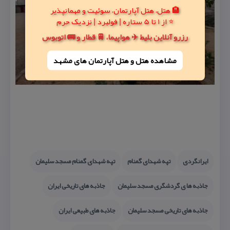
🏨 هتل، هتل آپارتمان، سوئیت و مهمانپذیر
⭐ از 1 تا 5 ستاره | فولبرد | نزدیک حرم
رزرو آنلاین بلیط ✈️ هواپیما، 🚆 قطار و 🚌 اتوبوس
مشاهده هتل و هتل‌ آپارتمان های مشهد
ایرانگردی
تپه شهدای گمنام
تپه شهدای گمنام مسجد سلیمان
جاذبه ها ی گردشگری مسجد سلیمان
جاذبه های تاریخی ایران
جاذبه های تاریخی مسجد سلیمان
جاذبه های طبیعی ایران