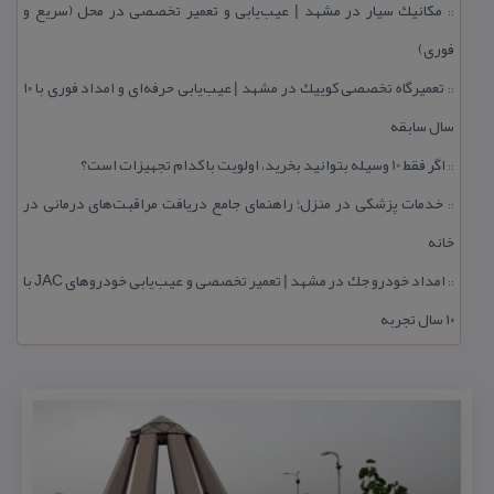
مكانیك سیار در مشهد | عیب‌یابی و تعمیر تخصصی در محل (سریع و
::
فوری)
تعمیرگاه تخصصی كوییك در مشهد | عیب‌یابی حرفه‌ای و امداد فوری با ۱۰
::
سال سابقه
اگر فقط 10 وسیله بتوانید بخرید، اولویت با كدام تجهیزات است؟
::
خدمات پزشكی در منزل؛ راهنمای جامع دریافت مراقبت‌های درمانی در
::
خانه
امداد خودرو جك در مشهد | تعمیر تخصصی و عیب‌یابی خودروهای JAC با
::
۱۰ سال تجربه