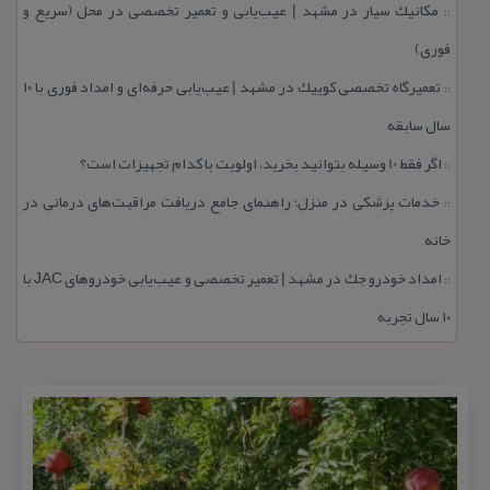
مكانیك سیار در مشهد | عیب‌یابی و تعمیر تخصصی در محل (سریع و
::
فوری)
تعمیرگاه تخصصی كوییك در مشهد | عیب‌یابی حرفه‌ای و امداد فوری با ۱۰
::
سال سابقه
اگر فقط 10 وسیله بتوانید بخرید، اولویت با كدام تجهیزات است؟
::
خدمات پزشكی در منزل؛ راهنمای جامع دریافت مراقبت‌های درمانی در
::
خانه
امداد خودرو جك در مشهد | تعمیر تخصصی و عیب‌یابی خودروهای JAC با
::
۱۰ سال تجربه