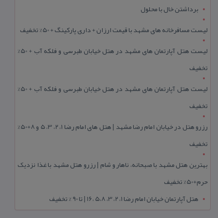
برداشتن خال با محلول
لیست مسافرخانه های مشهد با قیمت ارزان + داری پارکینگ + 50% تخفیف
لیست هتل آپارتمان های مشهد در هتل خیابان طبرسی و فلکه آب + 50%
تخفیف
لیست هتل آپارتمان های مشهد در هتل خیابان طبرسی و فلکه آب + 50%
تخفیف
رزرو هتل در خیابان امام رضا مشهد | هتل‌ های امام رضا 1، 2، 3، 5 و 8+50%
تخفیف
بهترین هتل مشهد با صبحانه، ناهار و شام | رزرو هتل مشهد با غذا نزدیک
حرم+50% تخفیف
هتل آپارتمان خیابان امام رضا 1، 2، 3، 5،8 ،16 | تا 90 % تخفیف