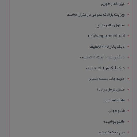
میز ناهار خوری
ویزیت پزشک عمومی در منزل مشهد
محلول خالبرداری
exchange montreal
دیگ بخار تا 10% تخفیف
دیگ روغن داغ تا 10% تخفیف
دیگ آبگرم تا 10% تخفیف
ادویه جات بسته بندی
فلفل قرمز درجه 1
مانتو اسلامی
مانتو حجاب
مانتو پوشیده
برج خنک کننده