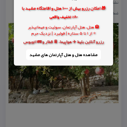
نشانی : خوزستان، شهرستان ایذه، بخش دهدز، روستای قلعه سرد
🎁 امکان رزرو بیش از 1000 هتل و اقامتگاه مشهد با
شماره تماس: ۰۹۱۶۸۱۵۰۹۶۷-۰۹۱۶۹۹۲۴۴۵۳-۰۹۰۲۵۷۶۱۶۷۰۰
80% تخفیف واقعی
🏨 هتل، هتل آپارتمان، سوئیت و مهمانپذیر
⭐ از 1 تا 5 ستاره | فولبرد | نزدیک حرم
رزرو آنلاین بلیط ✈️ هواپیما، 🚆 قطار و 🚌 اتوبوس
مشاهده هتل و هتل‌ آپارتمان های مشهد