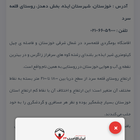
آدرس : خوزستان، شهرستان ایذه، بخش دهدز، روستای قلعه
سرد
تلفن : 66059000-021
اقامتگاه بومگردی قلعه‌سرد در شمال شرقی خوزستان و فاصله ی چهل
كیلومتری شهر ایذه بر بلندای رشته كوه های سرفراز زاگرس و در بهترین
نقطه ی آب و هوایی خوزستان در روستایی به همین نام واقع است.
ارتفاع روستای قلعه سرد از سطح دریا بین ۱۸۰۰ تا ۲۱۰۰ متر بسته به نقاط
مختلف آن متغیر است؛ این ارتفاع و اختلاف آن با نقاط كم ارتفاع استان
خوزستان بسیار چشمگیر بوده و نظر هر مسافری و گردشگری را به خود
جلب می كندند.
×
بافت سنتی برای آشنایی كامل با فرهنگ بومی بختیاری و طبیعت زاگرس