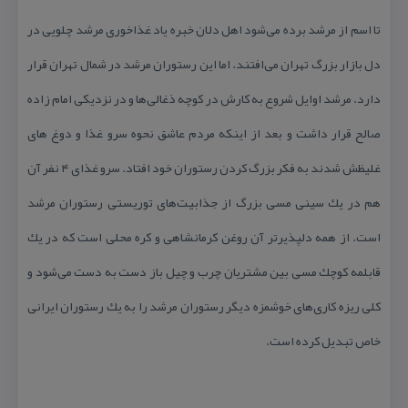
تا اسم از مرشد برده می‌شود اهل دلان خبره یاد غذاخوری مرشد چلویی در
دل بازار بزرگ تهران می‌افتند. اما این رستوران مرشد در شمال تهران قرار
دارد. مرشد اوایل شروع به كارش در كوچه ذغالی‌ها و در نزدیكی امام زاده
صالح قرار داشت و بعد از اینكه مردم عاشق نحوه سرو غذا و دوغ های
غلیظش شدند به فكر بزرگ كردن رستوران خود افتاد. سرو غذای ۴ نفر آن
هم در یك سینی مسی بزرگ از جذابیت‌های توریستی رستوران مرشد
است. از همه دلپذیرتر آن روغن كرمانشاهی و كره محلی است كه در یك
قابلمه كوچك مسی بین مشتریان چرب و چیل باز دست به دست می‌شود و
كلی ریزه كاری‌های خوشمزه دیگر رستوران مرشد را به یك رستوران ایرانی
خاص تبدیل كرده است.