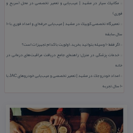
مكانیك سیار در مشهد | عیب‌یابی و تعمیر تخصصی در محل (سریع و
::
فوری)
تعمیرگاه تخصصی كوییك در مشهد | عیب‌یابی حرفه‌ای و امداد فوری با ۱۰
::
سال سابقه
اگر فقط 10 وسیله بتوانید بخرید، اولویت با كدام تجهیزات است؟
::
خدمات پزشكی در منزل؛ راهنمای جامع دریافت مراقبت‌های درمانی در
::
خانه
امداد خودرو جك در مشهد | تعمیر تخصصی و عیب‌یابی خودروهای JAC با
::
۱۰ سال تجربه