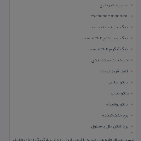
محلول خالبرداری
exchange montreal
دیگ بخار تا 10% تخفیف
دیگ روغن داغ تا 10% تخفیف
دیگ آبگرم تا 10% تخفیف
ادویه جات بسته بندی
فلفل قرمز درجه 1
مانتو اسلامی
مانتو حجاب
مانتو پوشیده
برج خنک کننده
برداشتن خال با محلول
لیست مسافرخانه های مشهد با قیمت ارزان + داری پارکینگ + 50% تخفیف