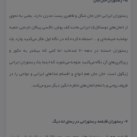
۵- رستوران خان جان
رستوران ایرانی خان جان شكل و ظاهری پست مدرن دارد. یعنی به نحوی
از المان‌های نوستالژیك ایرانی مانند كف پوش، تاكسی پیكان نارنجی، جعبه
نوشابه شیشه‌ای و … استفاده كرده كه در نگاه اول فكر می‌كنید وارد یك
رستوران خسته در دهه ۶۰ شده‌اید اما كمی كه بیشتر به دكور و
ریزكاری‌های آن نگاه می‌كنید متوجه می‌شوید كه اینجا یك رستوران ایرانی
ژیگول است. خان جان هم انواع و اقسام غذاهای ایرانی و نواحی را در
ظروف روحی و با تمام المان‌های خاطره انگیز دیگر سرو می‌كند.
۶- رستوران قابلمه، رستورانی در رسای ته دیگ
قابلمه هم از رستوران‌های موج نوی نوستالژیك سبك ایرانی است.