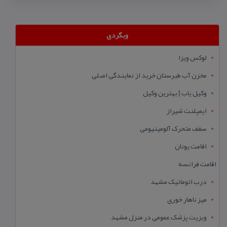
وبگردی
لوکس ویزا
مخزن آب طبرستان خرید از نمایندگی اصلی
وکیل یاب | بهترین وکیل
ایمپلنت شیراز
سقف متحرک آلومینیومی
اقامت یونان
اقامت فرانسه
درب اتوماتیک مشهد
میز ناهار خوری
ویزیت پزشک عمومی در منزل مشهد