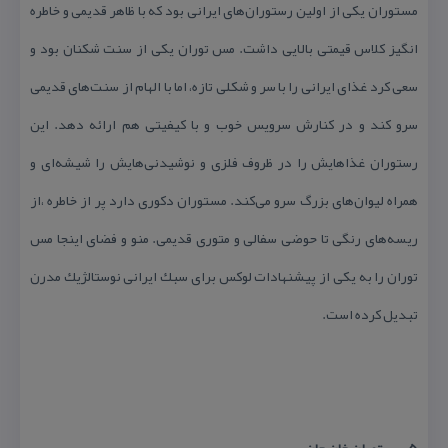
مستوران یكی از اولین رستوران‌های ایرانی بود كه با ظاهر قدیمی و خاطره
انگیز كلاس قیمتی بالایی داشت. مس توران یكی از سنت شكنان بود و
سعی كرد غذای ایرانی را با سر و شكلی تازه، اما با الهام از سنت‌های قدیمی
سرو كند و در كنارش سرویس خوب و با كیفیتی هم ارائه دهد. این
رستوران غذاهایش را در ظروف فلزی و نوشیدنی‌هایش را شیشه‌ای و
همراه لیوان‌های بزرگ سرو می‌كند. مستوران دكوری دارد پر از خاطره ،از
ریسه‌های رنگی تا حوضی سفالی و متوری قدیمی. منو و فضای اینجا مس
توران را به یكی از پیشنهادات لوكس برای سبك ایرانی نوستالژیك مدرن
تبدیل كرده است.