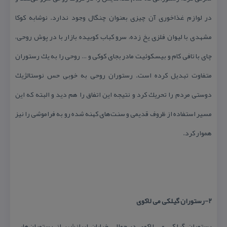
در لوازم غذاخوری آن چیزی بعنوان چنگال وجود ندارد. نوشابه كوكا
مشهدی با لیوان فلزی یخ زده، سرو كباب كوبیده بازار با در پوش روحی،
چای با تافی كام و بیسكوئیت مادر بجای كوكی و … روحی را به یك رستوران
متفاوت تبدیل كرده است. رستوران روحی به خوبی حس نوستالژیك
دوستی مردم را تحریك كرد و نتیجه این اتفاق را هم دید و البته كه این
مسیر استفاده از ظروف قدیمی و سنت‌های كهنه شده رو به فراموشی را نیز
هموار كرد.
۲-رستوران گیلكی می لاكوی
رستوران گیلكی می لاكوی در حوالی خیابان ایرانشهر از رستوران‌هایی