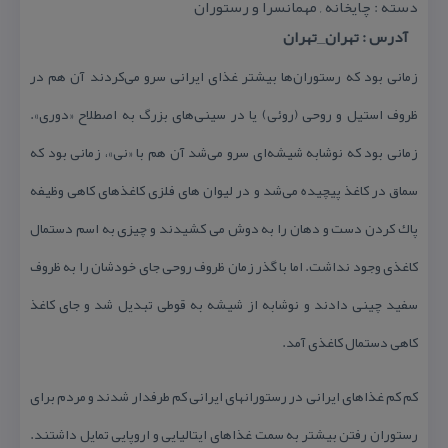
دسته : چایخانه , مهمانسرا و رستوران
آدرس : تهران_تهران
زمانی بود كه رستوران‌ها بیشتر غذای ایرانی سرو می‌كردند آن هم در
ظروف استیل و روحی (روئی) یا در سینی‌های بزرگ به اصطلاح «دوری».
زمانی بود كه نوشابه شیشه‌ای سرو می‌شد آن هم با «نی»، زمانی بود كه
سماق در كاغذ پیچیده می‌شد و در لیوان های فلزی كاغذهای كاهی وظیفه
پاك كردن دست و دهان را به دوش می كشیدند و چیزی به اسم دستمال
كاغذی وجود نداشت. اما با گذر زمان ظروف روحی جای خودشان را به ظروف
سفید چینی دادند و نوشابه از شیشه به قوطی تبدیل شد و جای كاغذ
كاهی دستمال كاغذی آمد.
كم كم غذاهای ایرانی در رستورانهای ایرانی كم طرفدار شدند و مردم برای
رستوران رفتن بیشتر به سمت غذاهای ایتالیایی و اروپایی تمایل داشتند.