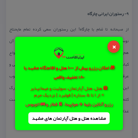
۹- رستوران ایرانی چارگاه
از صبحانه تا شام با چارگاه! این رستوران سعی كرده تمام مایحتاج
نوستالژیك و خاطره انگیز غذای سنتی ایرانی را زیر یك سقف جمع كند آن
×
هم با سر شكلی سنتی اما مدرن و به روز. از كله پاچه گرفته تا دیزی و انواع
كباب و غذای ایرانی آن همه جای ایران در كنار انواع چاشنی و نوشیدنی و
🎁 امکان رزرو بیش از 1000 هتل و اقامتگاه مشهد با
عرقیجات خاطره انگیر تمام المان‌های یك رستوران ایرانی با سبك محبوب
80% تخفیف واقعی
این روزها را دارد. دیدن ظروف بزرگ ترشی در كنار تنور نان و سینی بزرگ
🏨 هتل، هتل آپارتمان، سوئیت و مهمانپذیر
⭐ از 1 تا 5 ستاره | فولبرد | نزدیک حرم
كله پزی و انواع بوهای خوشمزه چارگاه را به یك رستوران در لیست
رزرو آنلاین بلیط ✈️ هواپیما، 🚆 قطار و 🚌 اتوبوس
غذاخوری‌هایی كه باید رفت تبدیل كرده است.
مشاهده هتل و هتل‌ آپارتمان های مشهد