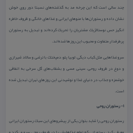
چند سالی است كه این چرخه مد به گذشته‌های نسبتا دور روی خوش
نشان داده و رستوران‌ها با منوهای ایرانی و غذاهای خانگی و ظروف خاطره
انگیز حس نوستالژیك مشتریان را تحریك كرده‌اند و تبدیل به رستوران
پرطرفدار،متفاوت و محبوب این روزها شده‌اند.
سرو غذاهایی مثل كباب دیگی، لوبیا پلو، دمپختك با ترشی و سالاد شیرازی
و دوغ در ظروف روحی، سینی مسی و بشقاب‌های گل سرخی به اتفاقی
خوشمزه و جذاب در دنیای غذا و نوشیدنی این روزهای تهران تبدیل شده
است.
۱- رستوران روحی
رستوران روحی را شاید بتوان یكی از پیشروهای این سبك رستوران ایرانی
معرفی كرد. رستورانی كه تمام غذاهایش را در ظروف روحی سرو می‌كند و