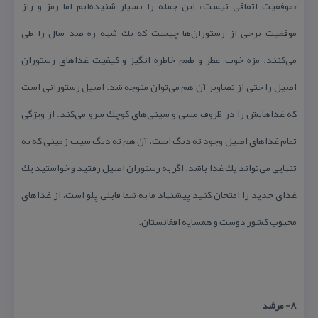
«موفقیت اتفاقی نیست» این جمله را بسیار شنیده‌ایم اما رمز و راز
موفقیت برخی از رستوران‌ها چیست كه یك شبه ره صد سال را طی
می‌كنند. مزه خوب، عطر و طعم خاطره انگیز و كیفیت غذاهای رستوران
اصیل را حتی از تصاویر آن هم می‌توان متوجه شد. اصیل رستورانی است
كه غذاهایش را در ظروف مسی و سینی‌های كوچك سرو می‌كند. از ویژگی‌
تمام غذاهای اصیل وجود ته دیگ است، آن هم ته دیگ سیب زمینی كه به
تنهایی می‌تواند یك غذا باشد. اگر به رستوران اصیل رفتید و خواستید یك
غذای جدید را امتحان كنید پیشنهاد ما به شما قابلی پلو است، از غذاهای
محبوب كشور دوست و همسایه افغانستان.
۸- مرشد