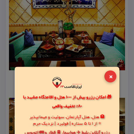
×
🎁 امکان رزرو بیش از 1000 هتل و اقامتگاه مشهد با
80% تخفیف واقعی
🏨 هتل، هتل آپارتمان، سوئیت و مهمانپذیر
⭐ از 1 تا 5 ستاره | فولبرد | نزدیک حرم
رزرو آنلاین بلیط ✈️ هواپیما، 🚆 قطار و 🚌 اتوبوس