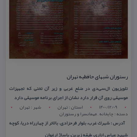
رستوران شبهای حافظیه تهران
تلویزیون ال‌سی‌دی در ضلع غربی و زیر آن تختی كه تجهیزات
موسیقی روی آن قرار دارد نشان از اجرای برنامه موسیقی دارد
1400/12/09
استان : تهران
شهر : تهران
دسته : چایخانه , مهمانسرا و رستوران
آدرس : شهرك غرب، بلوار فرحزادی، بالاتر از چهارراه دریا، كوچه
شهید عباس اناری، طبقه زیرین، پاساژ ارغوان