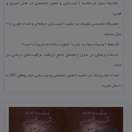
مكانیك سیار در مشهد | عیب‌یابی و تعمیر تخصصی در محل (سریع و
::
فوری)
تعمیرگاه تخصصی كوییك در مشهد | عیب‌یابی حرفه‌ای و امداد فوری با ۱۰
::
سال سابقه
اگر فقط 10 وسیله بتوانید بخرید، اولویت با كدام تجهیزات است؟
::
خدمات پزشكی در منزل؛ راهنمای جامع دریافت مراقبت‌های درمانی در
::
خانه
امداد خودرو جك در مشهد | تعمیر تخصصی و عیب‌یابی خودروهای JAC با
::
۱۰ سال تجربه