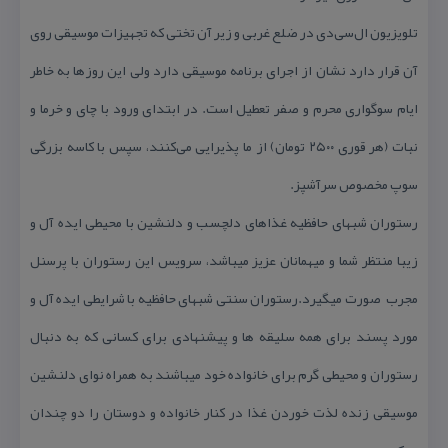
تلویزیون ال‌سی‌دی در ضلع غربی و زیر آن تختی كه تجهیزات موسیقی روی
آن قرار دارد نشان از اجرای برنامه موسیقی دارد ولی این روزها به خاطر
ایام سوگواری محرم و صفر تعطیل است. در ابتدای ورود با چای و خرما و
نبات (هر قوری ۲۵۰۰ تومان) از ما پذیرایی می‌كنند، سپس با كاسه بزرگی
سوپ مخصوص سرآشپز.
رستوران شبهای حافظیه غذاهای دلچسب و دلنشین با محیطی ایده آل و
زیبا منتظر شما و میهمانان عزیز میباشد، سرویس این رستوران با پرسنل
مجرب صورت میگیرد.رستوران سنتی شبهای حافظیه با شرایطی ایده آل و
مورد پسند برای همه سلیقه ها و پیشنهادی برای كسانی كه به دنبال
رستوران و محیطی گرم برای خانواده خود میباشند به همراه نوای دلنشین
موسیقی زنده لذت خوردن غذا در كنار خانواده و دوستان را دو چندان