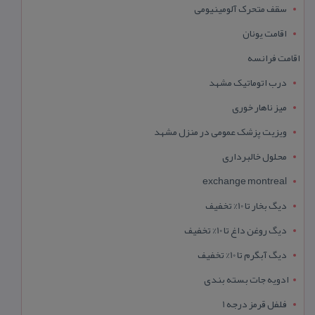
سقف متحرک آلومینیومی
اقامت یونان
اقامت فرانسه
درب اتوماتیک مشهد
میز ناهار خوری
ویزیت پزشک عمومی در منزل مشهد
محلول خالبرداری
exchange montreal
دیگ بخار تا 10% تخفیف
دیگ روغن داغ تا 10% تخفیف
دیگ آبگرم تا 10% تخفیف
ادویه جات بسته بندی
فلفل قرمز درجه 1