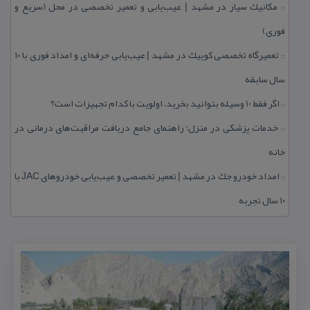
مكانیك سیار در مشهد | عیب‌یابی و تعمیر تخصصی در محل (سریع و
::
فوری)
تعمیرگاه تخصصی كوییك در مشهد | عیب‌یابی حرفه‌ای و امداد فوری با ۱۰
::
سال سابقه
اگر فقط 10 وسیله بتوانید بخرید، اولویت با كدام تجهیزات است؟
::
خدمات پزشكی در منزل؛ راهنمای جامع دریافت مراقبت‌های درمانی در
::
خانه
امداد خودرو جك در مشهد | تعمیر تخصصی و عیب‌یابی خودروهای JAC با
::
۱۰ سال تجربه