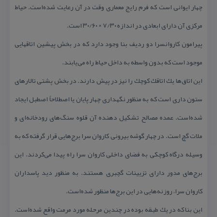
چهار ایوانی است كه فرم رایج معماری وقت در آن رعایت شده‌است. حیاط
مركزی آن دارای ابعادی در اندازه ۷/۳۰ × ۳۰/۶۰ است.
پیرامون كاروانسرا دو ردیف بنا وجود دارد كه در بخش پیشین اتاقهایی
موجود است كه بدون واسطه به داخل حیاط راه می‌یابند.
این اتاق‌ها یك اتاقك كوچك را نیز در پیش دارند. در بخش پشتی تالارهای
ستون داری است كه به منظور نگهداری چهار پایان یا اصطلاحاً اصطبل ایجاد
شده‌است. عمده مصالح تشكیل دهنده آن قلوه سنگ‌های رودخانه‌ای و
ملات گچ است. در چهار گوشه بیرونی كاروان سرا برج‌هایی قرار گرفته كه به
وسیله درگاه كوچكی به فضای داخلی كاروان سرا راه پیدا می‌كردند. این
برج‌های مدور دارای تزیینات گچبری هستند. به منظور دید پاسداران
كاروان سرا، روزنه‌هایی در این برج‌ها منظور شده‌است.
این بنا كه در یك طبقه بوده در چندین مرحله مورد مرمت واقع شده‌است.