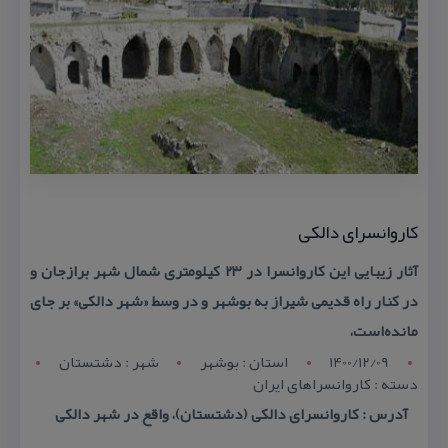
كاروانسرای دالكی
آثار زیبایی این كاروانسرا در ۲۳ كیلومتری شمال شهر برازجان و
در كنار راه قدیمی شیراز به بوشهر و در وسط «شهر دالكی» بر جای
مانده‌است،
1400/12/09
استان : بوشهر
شهر : دشتستان
دسته : كاروانسراهای ایران
آدرس : كاروانسرای دالكی (دشتستان)، واقع در شهر دالكی