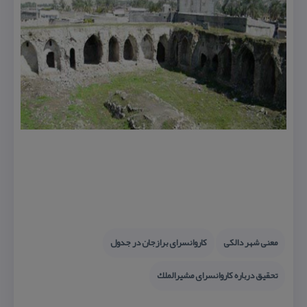
معنی شهر دالكی
كاروانسرای برازجان در جدول
تحقیق درباره كاروانسرای مشیرالملك