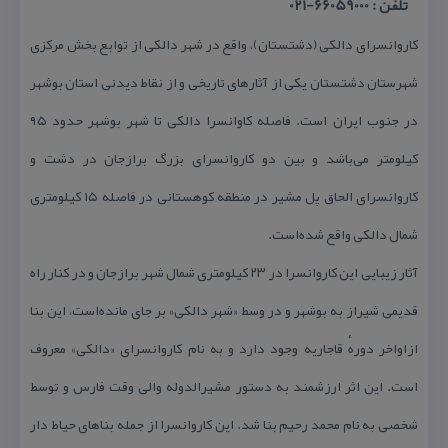
تلفن : 66059000-021
كاروانسرای دالكی (دشتستان)، واقع در شهر دالكی از توابع بخش مركزی
شهرستان دشتستان یكی از آثارهای تاریخی و از نقاط دیدنی استان بوشهر
در جنوب ایران است. فاصله كاوانسرا دالكی تا شهر بوشهر حدود ۹۵
كیلومتر می‌باشد و بین دو كاروانسرای بزرگ برازجان در دشت و
كاروانسرای الحاق پل مشیر در منطقه كوهستانی در فاصله ۱۵ كیلومتری
شمال دالكی واقع شده‌است.
آثار زیبایی این كاروانسرا در ۲۳ كیلومتری شمال شهر برازجان و در كنار راه
قدیمی شیراز به بوشهر و در وسط «شهر دالكی» بر جای مانده‌است، این بنا
ازاواخر دورهٔ قاجاریه وجود دارد و به نام كاروانسرای «دالكی» معروف
است. این اثر ارزشمند به دستور مشیرالدوله والی وقت فارس و توسط
شخصی به نام محمد رحیم بنا شد. این كاروانسرا از جمله بناهای حیاط دار