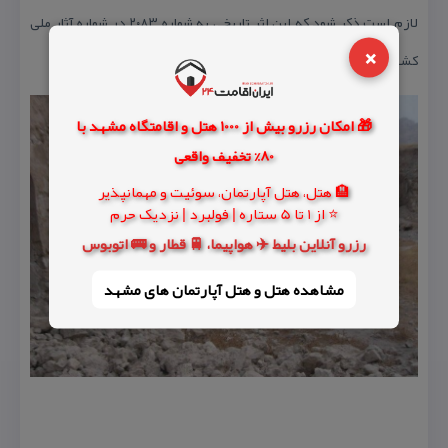
لازم است ذكر شود كه این اثر تاریخی به شماره ۲۰۸۳ در شماره آثار ملی
×
كشور به ثبت رسیده‌است.
🎁 امکان رزرو بیش از 1000 هتل و اقامتگاه مشهد با
80% تخفیف واقعی
🏨 هتل، هتل آپارتمان، سوئیت و مهمانپذیر
⭐ از 1 تا 5 ستاره | فولبرد | نزدیک حرم
رزرو آنلاین بلیط ✈️ هواپیما، 🚆 قطار و 🚌 اتوبوس
مشاهده هتل و هتل‌ آپارتمان های مشهد