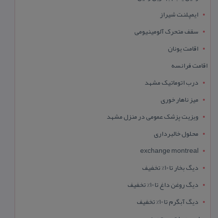
ایمپلنت شیراز
سقف متحرک آلومینیومی
اقامت یونان
اقامت فرانسه
درب اتوماتیک مشهد
میز ناهار خوری
ویزیت پزشک عمومی در منزل مشهد
محلول خالبرداری
exchange montreal
دیگ بخار تا 10% تخفیف
دیگ روغن داغ تا 10% تخفیف
دیگ آبگرم تا 10% تخفیف