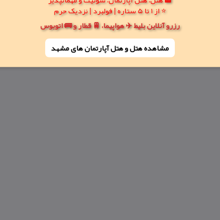
⭐ از 1 تا 5 ستاره | فولبرد | نزدیک حرم
رزرو آنلاین بلیط ✈️ هواپیما، 🚆 قطار و 🚌 اتوبوس
مشاهده هتل و هتل‌ آپارتمان های مشهد