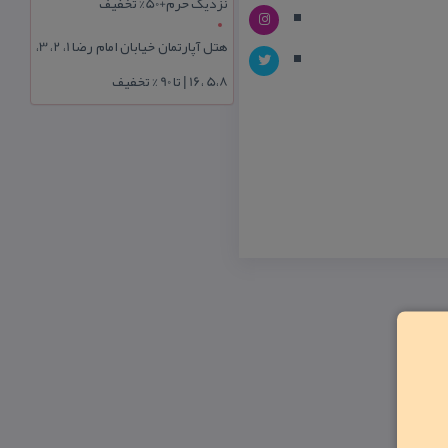
نزدیک حرم+50% تخفیف
هتل آپارتمان خیابان امام رضا 1، 2، 3،
5،8 ،16 | تا 90 % تخفیف