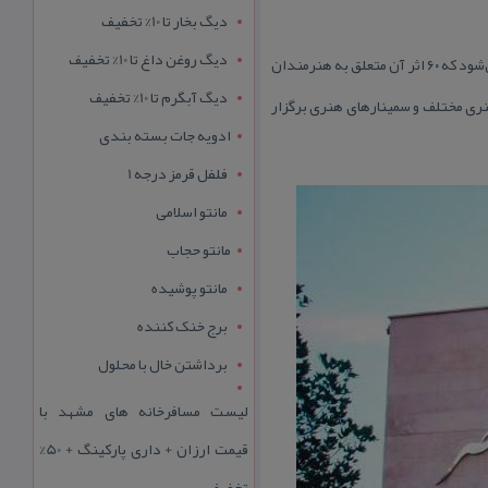
دیگ بخار تا 10% تخفیف
دیگ روغن داغ تا 10% تخفیف
موزه‌ی هنرهای معاصر اهواز در سال ۱۳۳۸، در ۲ طبقه و با ۵ گالری شروع به كار كرد. در گنجینه‌ی این موزه ۷۰ اثر نگهداری می‌شود كه ۶۰ اثر آن متعلق به هنرمندان
دیگ آبگرم تا 10% تخفیف
وزشی هنری مختلف و سمینارهای هنری برگزار
ادویه جات بسته بندی
فلفل قرمز درجه 1
مانتو اسلامی
مانتو حجاب
مانتو پوشیده
برج خنک کننده
برداشتن خال با محلول
لیست مسافرخانه های مشهد با
قیمت ارزان + داری پارکینگ + 50%
تخفیف