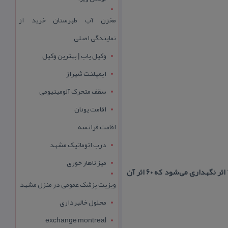
مخزن آب طبرستان خرید از
نمایندگی اصلی
وکیل یاب | بهترین وکیل
ایمپلنت شیراز
سقف متحرک آلومینیومی
اقامت یونان
اقامت فرانسه
درب اتوماتیک مشهد
میز ناهار خوری
موزه‌ی هنرهای معاصر اهواز در سال ۱۳۳۸، در ۲ طبقه و با ۵ گالری شروع به كار كرد. در گنجینه‌ی این موزه ۷۰ اثر نگهداری می‌شود كه ۶۰ اثر آن
ویزیت پزشک عمومی در منزل مشهد
محلول خالبرداری
exchange montreal