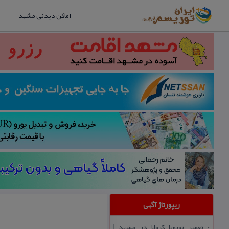
اماکن دیدنی مشهد
ریپورتاژ آگهی
تعمیر تویوتا كرولا در مشهد |
::