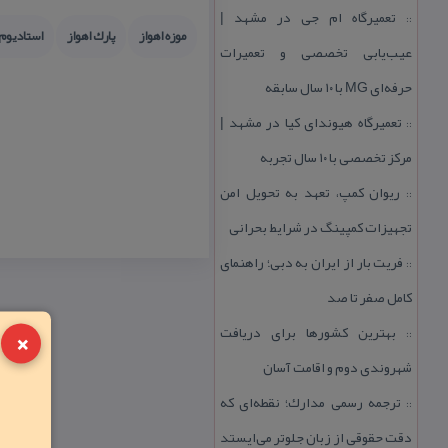
تعمیرگاه ام جی در مشهد |
::
موزه اهواز
پارك اهواز
استادیوم 
عیب‌یابی تخصصی و تعمیرات
حرفه‌ای MG با ۱۰ سال سابقه
تعمیرگاه هیوندای كیا در مشهد |
::
مركز تخصصی با ۱۰ سال تجربه
ریوان كمپ، تعهد به تحویل امن
::
تجهیزات كمپینگ در شرایط بحرانی
فریت بار از ایران به دبی؛ راهنمای
::
كامل صفر تا صد
×
بهترین كشورها برای دریافت
::
شهروندی دوم و اقامت آسان
ترجمه رسمی مدارك؛ نقطه‌ای كه
::
دقت حقوقی از زبان جلوتر می‌ایستد