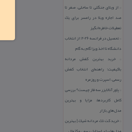
از ویلای جنگلی تا ساحلی، صفر تا
::
صد اجاره ویلا در رامسر برای یك
تعطیلات خاطره‌انگیز
تحصیل در فرانسه 2026؛ از انتخاب
::
دانشگاه تا اخذ ویزا گام به گام
خرید بهترین كفش مردانه
::
باكیفیت؛ راهنمای انتخاب كفش
رسمی، اسپرت و روزمره
پاور آنالایزر سه فاز چیست؟ بررسی
::
كامل كاربردها، مزایا و بهترین
مدل‌های بازار
خرید كت تك مردانه شیك | بهترین
::
مدل‌ها برای استایل رسمی و كژوال