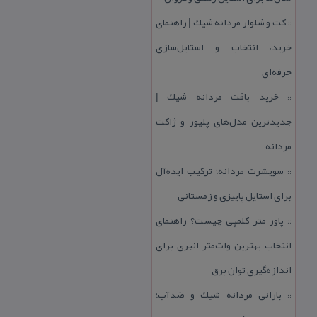
كت و شلوار مردانه شیك | راهنمای
::
خرید، انتخاب و استایل‌سازی
حرفه‌ای
خرید بافت مردانه شیك |
::
جدیدترین مدل‌های پلیور و ژاكت
مردانه
سویشرت مردانه؛ تركیب ایده‌آل
::
برای استایل پاییزی و زمستانی
پاور متر كلمپی چیست؟ راهنمای
::
انتخاب بهترین وات‌متر انبری برای
اندازه‌گیری توان برق
بارانی مردانه شیك و ضدآب؛
::