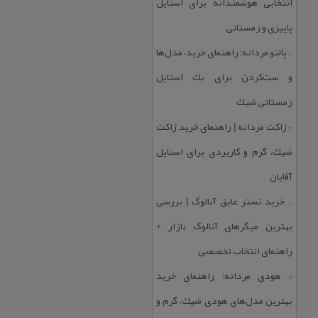
انتخابی هوشمندانه برای استایل
پاییزی و زمستانی
پالتو مردانه؛ راهنمای خرید، مدل‌ها
::
و ست‌كردن برای یك استایل
زمستانی شیك
ژاكت مردانه | راهنمای خرید ژاكت
::
شیك، گرم و كاربردی برای استایل
آقایان
خرید تستر عایق آنالوگ | بررسی
::
بهترین میگرهای آنالوگ بازار +
راهنمای انتخاب تخصصی
هودی مردانه؛ راهنمای خرید
::
بهترین مدل‌های هودی شیك، گرم و