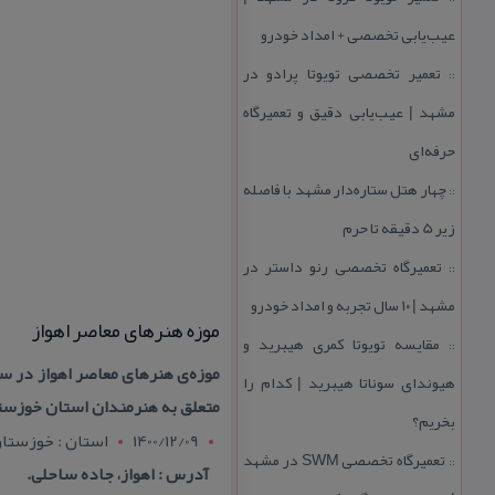
عیب‌یابی تخصصی + امداد خودرو
تعمیر تخصصی تویوتا پرادو در
::
مشهد | عیب‌یابی دقیق و تعمیرگاه
حرفه‌ای
چهار هتل‌ ستاره‌دار مشهد با فاصله
::
زیر 5 دقیقه تا حرم
تعمیرگاه تخصصی رنو داستر در
::
مشهد | ۱۰ سال تجربه و امداد خودرو
موزه هنرهای معاصر اهواز
مقایسه تویوتا كمری هیبرید و
::
هیوندای سوناتا هیبرید | كدام را
متعلق به هنرمندان استان خوزستان و ۱۰ اثر آن متعلق به هنرمندان دیگر اس
بخریم؟
1400/12/09
استان : خوزستا
تعمیرگاه تخصصی SWM در مشهد
::
آدرس : اهواز، جاده ساحلی.