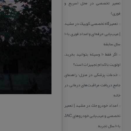
تعمیر تخصصی در محل (سریع و
فوری)
تعمیرگاه تخصصی كوییك در مشهد
::
| عیب‌یابی حرفه‌ای و امداد فوری با ۱۰
سال سابقه
اگر فقط 10 وسیله بتوانید بخرید،
::
اولویت با كدام تجهیزات است؟
خدمات پزشكی در منزل؛ راهنمای
::
جامع دریافت مراقبت‌های درمانی در
خانه
امداد خودرو جك در مشهد | تعمیر
::
تخصصی و عیب‌یابی خودروهای JAC
با ۱۰ سال تجربه