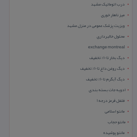
درب اتوماتیک مشهد
میز ناهار خوری
ویزیت پزشک عمومی در منزل مشهد
محلول خالبرداری
exchange montreal
دیگ بخار تا 10% تخفیف
دیگ روغن داغ تا 10% تخفیف
دیگ آبگرم تا 10% تخفیف
ادویه جات بسته بندی
فلفل قرمز درجه 1
مانتو اسلامی
مانتو حجاب
مانتو پوشیده