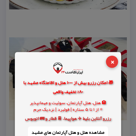
×
🎁 امکان رزرو بیش از 1000 هتل و اقامتگاه مشهد با
80% تخفیف واقعی
🏨 هتل، هتل آپارتمان، سوئیت و مهمانپذیر
⭐ از 1 تا 5 ستاره | فولبرد | نزدیک حرم
رزرو آنلاین بلیط ✈️ هواپیما، 🚆 قطار و 🚌 اتوبوس
مشاهده هتل و هتل‌ آپارتمان های مشهد