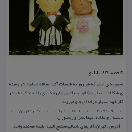
كافه شكلات ایلیو
مجموعه ی ایلیو كه هر روز به شعبات آنها اضافه میشود در زمینه
ی شكلات ، بستی و ژلاتو ، سبك و روش جدیدی را ایجاد كرده و در
كار خود بسیار حرفه ای جلو میروند
1400/12/09
استان : تهران
شهر : تهران
دسته : چایخانه , مهمانسرا و رستوران
آدرس : تهران، آفریقای شمالی،مجتمع الهیه، طبقه همكف، واحد