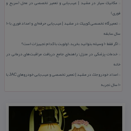
مكانیك سیار در مشهد | عیب‌یابی و تعمیر تخصصی در محل (سریع و
::
فوری)
تعمیرگاه تخصصی كوییك در مشهد | عیب‌یابی حرفه‌ای و امداد فوری با ۱۰
::
سال سابقه
اگر فقط 10 وسیله بتوانید بخرید، اولویت با كدام تجهیزات است؟
::
خدمات پزشكی در منزل؛ راهنمای جامع دریافت مراقبت‌های درمانی در
::
خانه
امداد خودرو جك در مشهد | تعمیر تخصصی و عیب‌یابی خودروهای JAC با
::
۱۰ سال تجربه