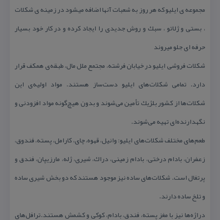
مجموعه ی ایلیو كه هر روز به شعبات آنها اضافه میشود در زمینه ی شكلات
، بستی و ژلاتو ، سبك و روش جدیدی را ایجاد كرده و در كار خود بسیار
حرفه ای جلو میروند
شكلات فروشی ایلیو در خیابان فرشته، مجتمع ملل مال، طبقه‌ی همكف قرار
دارد. تمامی شكلات‌های ایلیو دست‌ساز هستند. مواد اولیه‌ی این
شكلات‌ها از كشور بلژیك تأمین می‌شوند و بدون هیچ‌گونه مواد افزودنی و
نگهدارنده‌ای تهیه می‌شوند.
طعم‌های مختلف شكلات‌های ایلیو: وانیل، قهوه، چای، كارامل، پسته، فندوق،
زعفران، بادام درختی، بادام زمینی، دراك، شیری، ژله، مارزیپان، فندق و
پرتغال است. شكلات‌های ساده نیز موجود هستند كه دو بخش شیری ساده
و تلخ ساده دارند.
دراژه‌ها نیز با مغز پسته، فندق، بادام، كوكی و كشمش هستند.ترافل‌های