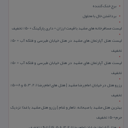
برج خنک کننده
برداشتن خال با محلول
لیست مسافرخانه های مشهد با قیمت ارزان + داری پارکینگ + 50% تخفیف
لیست هتل آپارتمان های مشهد در هتل خیابان طبرسی و فلکه آب + 50%
تخفیف
لیست هتل آپارتمان های مشهد در هتل خیابان طبرسی و فلکه آب + 50%
تخفیف
رزرو هتل در خیابان امام رضا مشهد | هتل‌ های امام رضا 1، 2، 3، 5 و 8+50%
تخفیف
بهترین هتل مشهد با صبحانه، ناهار و شام | رزرو هتل مشهد با غذا نزدیک
حرم+50% تخفیف
هتل آپارتمان خیابان امام رضا 1، 2، 3، 5،8 ،16 | تا 90 % تخفیف