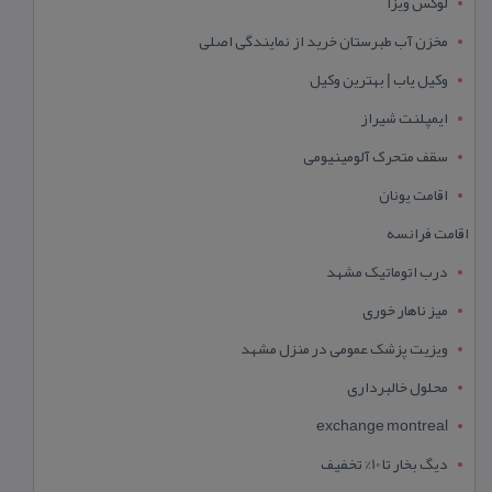
لوکس ویزا
مخزن آب طبرستان خرید از نمایندگی اصلی
وکیل یاب | بهترین وکیل
ایمپلنت شیراز
سقف متحرک آلومینیومی
اقامت یونان
اقامت فرانسه
درب اتوماتیک مشهد
میز ناهار خوری
ویزیت پزشک عمومی در منزل مشهد
محلول خالبرداری
exchange montreal
دیگ بخار تا 10% تخفیف