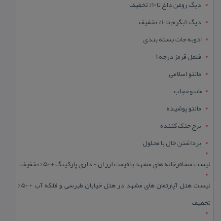
دیگ روغن داغ تا 10% تخفیف
دیگ آبگرم تا 10% تخفیف
ادویه جات بسته بندی
فلفل قرمز درجه 1
مانتو اسلامی
مانتو حجاب
مانتو پوشیده
برج خنک کننده
برداشتن خال با محلول
لیست مسافرخانه های مشهد با قیمت ارزان + داری پارکینگ + 50% تخفیف
لیست هتل آپارتمان های مشهد در هتل خیابان طبرسی و فلکه آب + 50%
تخفیف