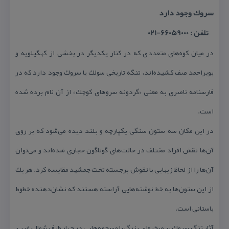
سروك وجود دارد
تلفن : 66059000-021
در میان كوه‌های متعددی كه در كنار یكدیگر در بخشی از كهگیلویه و
بویراحمد صف كشیده‌اند، تنگه‌ تاریخی سولك یا سروك وجود دارد كه در
فارسنامه ناصری به معنی «گردونه سروهای كوچك» از آن نام برده شده
است.
در این مكان سه ستون سنگی یكپارچه و بلند دیده می‌شود كه بر روی
آن‌‌ها نقش افراد مختلف در حالت‌های گوناگون حجاری شده‌اند و می‌توان
آن‌ها را از لحاظ زیبایی با نقوش برجسته تخت جمشید مقایسه كرد. هر یك
از این ستون‌ها به خط نوشته‌هایی آراسته هستند كه نشان‌دهنده خطوط
باستانی است.
آثار تنگ سروك بر صخره‌ای بزرگ با مسجمه‌هایی در چهار طرف شمال، غرب،