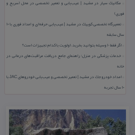
مكانیك سیار در مشهد | عیب‌یابی و تعمیر تخصصی در محل (سریع و
::
فوری)
تعمیرگاه تخصصی كوییك در مشهد | عیب‌یابی حرفه‌ای و امداد فوری با ۱۰
::
سال سابقه
اگر فقط 10 وسیله بتوانید بخرید، اولویت با كدام تجهیزات است؟
::
خدمات پزشكی در منزل؛ راهنمای جامع دریافت مراقبت‌های درمانی در
::
خانه
امداد خودرو جك در مشهد | تعمیر تخصصی و عیب‌یابی خودروهای JAC با
::
۱۰ سال تجربه