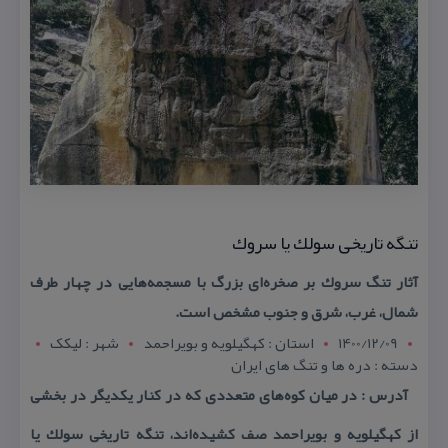
تنگه تاریخی سولك یا سروك
آثار تنگ سروك بر صخره‌ای بزرگ با مسجمه‌هایی در چهار طرف
شمال، غرب، شرق و جنوب مشخص است.
1400/12/09
استان : کهگيلويه و بويراحمد
شهر : ليکک
دسته : دره ها و تنگ های ایران
آدرس : در میان كوه‌های متعددی كه در كنار یكدیگر در بخشی
از كهگیلویه و بویراحمد صف كشیده‌اند، تنگه‌ تاریخی سولك یا