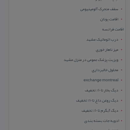
سقف متحرک آلومینیومی
اقامت یونان
اقامت فرانسه
درب اتوماتیک مشهد
میز ناهار خوری
ویزیت پزشک عمومی در منزل مشهد
محلول خالبرداری
exchange montreal
دیگ بخار تا 10% تخفیف
دیگ روغن داغ تا 10% تخفیف
دیگ آبگرم تا 10% تخفیف
ادویه جات بسته بندی