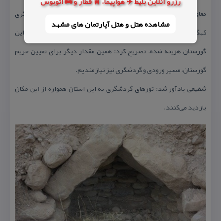
رزرو آنلاین بلیط ✈️ هواپیما، 🚆 قطار و 🚌 اتوبوس
معاون میراث فرهنگی اداره كل میراث فرهنگی، صنایع دستی و گردشگری
مشاهده هتل و هتل‌ آپارتمان های مشهد
كهگیلویه و بویراحمد با بیان اینكه تاكنون حدود ۱۰۰ میلیون تومان در این
گورستان هزینه شده، تصریح كرد: همین مقدار دیگر برای تعیین حریم
گورستان، مسیر ورودی و گردشگری نیز نیازمندیم.
شفیعی یادآور شد: تورهای گردشگری به این استان همواره از این مكان
بازدید می‌كنند.