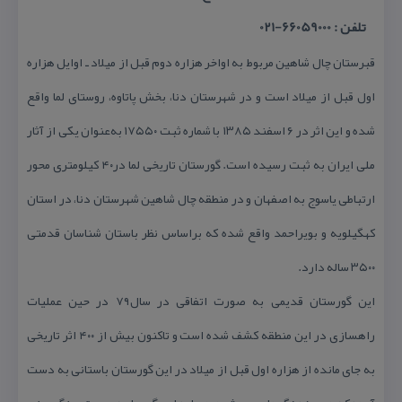
تلفن : 66059000-021
قبرستان چال شاهین مربوط به اواخر هزاره دوم قبل از میلاد ـ اوایل هزاره
اول قبل از میلاد است و در شهرستان دنا، بخش پاتاوه، روستای لما واقع
شده و این اثر در ۶ اسفند ۱۳۸۵ با شماره ثبت ۱۷۵۵۰ به‌عنوان یكی از آثار
ملی ایران به ثبت رسیده است. گورستان تاریخی لما در۴۰ كیلومتری محور
ارتباطی یاسوج به اصفهان و در منطقه چال شاهین شهرستان دنا، در استان
كهگیلویه و بویراحمد واقع شده كه براساس نظر باستان شناسان قدمتی
۳۵۰۰ ساله دارد.
این گورستان قدیمی به صورت اتفاقی در سال۷۹ در حین عملیات
راهسازی در این منطقه كشف شده است و تاكنون بیش از ۴۰۰ اثر تاریخی
به جای مانده از هزاره اول قبل از میلاد در این گورستان باستانی به دست