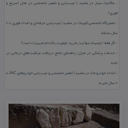
مكانیك سیار در مشهد | عیب‌یابی و تعمیر تخصصی در محل (سریع و
::
فوری)
تعمیرگاه تخصصی كوییك در مشهد | عیب‌یابی حرفه‌ای و امداد فوری با ۱۰
::
سال سابقه
اگر فقط 10 وسیله بتوانید بخرید، اولویت با كدام تجهیزات است؟
::
خدمات پزشكی در منزل؛ راهنمای جامع دریافت مراقبت‌های درمانی در
::
خانه
امداد خودرو جك در مشهد | تعمیر تخصصی و عیب‌یابی خودروهای JAC با
::
۱۰ سال تجربه