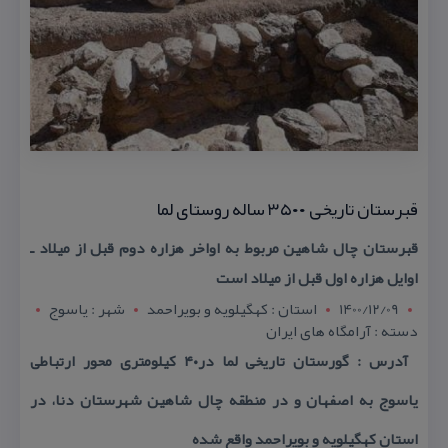
قبرستان تاریخی ۳۵۰۰ ساله روستای لما
قبرستان چال شاهین مربوط به اواخر هزاره دوم قبل از میلاد ـ
اوایل هزاره اول قبل از میلاد است
1400/12/09
استان : کهگيلويه و بويراحمد
شهر : ياسوج
دسته : آرامگاه های ایران
آدرس : گورستان تاریخی لما در۴۰ كیلومتری محور ارتباطی
یاسوج به اصفهان و در منطقه چال شاهین شهرستان دنا، در
استان كهگیلویه و بویراحمد واقع شده