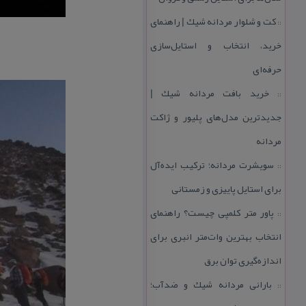
كت و شلوار مردانه شیك | راهنمای
::
خرید، انتخاب و استایل‌سازی
حرفه‌ای
خرید بافت مردانه شیك |
::
جدیدترین مدل‌های پلیور و ژاكت
مردانه
سویشرت مردانه؛ تركیب ایده‌آل
::
برای استایل پاییزی و زمستانی
پاور متر كلمپی چیست؟ راهنمای
::
انتخاب بهترین وات‌متر انبری برای
اندازه‌گیری توان برق
بارانی مردانه شیك و ضدآب؛
::