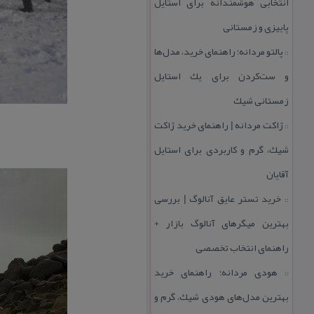
انتخابی هوشمندانه برای استایل
پاییزی و زمستانی
پالتو مردانه؛ راهنمای خرید، مدل‌ها
::
و ست‌كردن برای یك استایل
زمستانی شیك
ژاكت مردانه | راهنمای خرید ژاكت
::
شیك، گرم و كاربردی برای استایل
آقایان
خرید تستر عایق آنالوگ | بررسی
::
بهترین میگرهای آنالوگ بازار +
راهنمای انتخاب تخصصی
هودی مردانه؛ راهنمای خرید
::
بهترین مدل‌های هودی شیك، گرم و