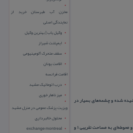
مخزن آب طبرستان خرید از
نمایندگی اصلی
وکیل یاب | بهترین وکیل
ایمپلنت شیراز
سقف متحرک آلومینیومی
اقامت یونان
اقامت فرانسه
درب اتوماتیک مشهد
میز ناهار خوری
وشیده شده و چشمه‌های بسیار در
ویزیت پزشک عمومی در منزل مشهد
محلول خالبرداری
آدرس : تخت نادر یكی از دشت‌های كوهستان الوند است كه در ادامهٔ مسیر صعود به قله الوند قرار دارد و محوطه‌ای به مساحت تقریبی ۱ و
exchange montreal