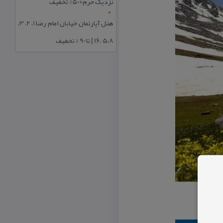
نزدیک حرم+50% تخفیف
هتل آپارتمان خیابان امام رضا 1، 2، 3،
5،8 ،16 | تا 90 % تخفیف