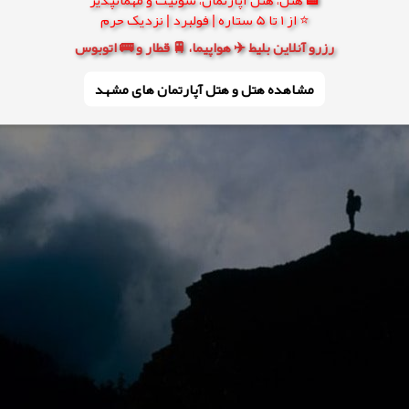
⭐ از 1 تا 5 ستاره | فولبرد | نزدیک حرم
رزرو آنلاین بلیط ✈️ هواپیما، 🚆 قطار و 🚌 اتوبوس
مشاهده هتل و هتل‌ آپارتمان های مشهد