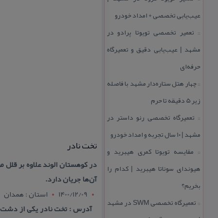
عیب‌یابی تخصصی + امداد خودرو
تعمیر تخصصی تویوتا پرادو در
::
مشهد | عیب‌یابی دقیق و تعمیرگاه
حرفه‌ای
چهار هتل‌ ستاره‌دار مشهد با فاصله
::
زیر 5 دقیقه تا حرم
تعمیرگاه تخصصی رنو داستر در
::
مشهد | ۱۰ سال تجربه و امداد خودرو
تخت نادر
مقایسه تویوتا كمری هیبرید و
::
در كوهستان الوند علاوه بر قلل 
هیوندای سوناتا هیبرید | كدام را
آن‌ها جریان دارد.
بخریم؟
1400/12/09
استان : همدان
تعمیرگاه تخصصی SWM در مشهد
::