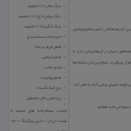
دیگ بخار تا 10% تخفیف
دیگ روغن داغ تا 10% تخفیف
دیگ آبگرم تا 10% تخفیف
تخت نادر یكی از دشت‌های كوهستان الوند است كه در ادامهٔ مسیر صعود به قله الوند قرار دارد و محوطه‌ای به مساحت تقریبی ۱ و نیم هكتار، با شیب كم و پوشش
ادویه جات بسته بندی
فلفل قرمز درجه 1
‌های بسیار در آن‌ها جریان دارد. با
مانتو اسلامی
فاده قرار می‌گیرند. مهم‌ترین این دشتك‌ها
مانتو حجاب
مانتو پوشیده
 كوچه باغهای عباس آباد به فخر آباد،
برج خنک کننده
برداشتن خال با محلول
 دوم الی تخت هفتم .
لیست مسافرخانه های مشهد با
قیمت ارزان + داری پارکینگ + 50%
تخفیف