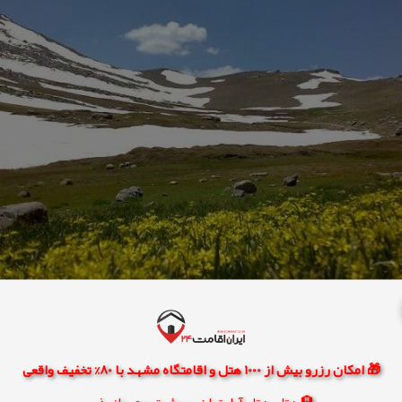
🎁 امکان رزرو بیش از 1000 هتل و اقامتگاه مشهد با 80% تخفیف واقعی
🏨 هتل، هتل آپارتمان، سوئیت و مهمانپذیر