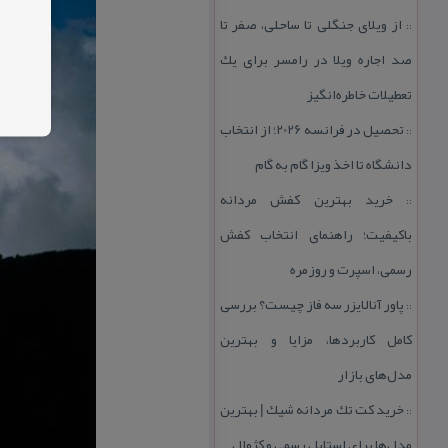
از ویلای جنگلی تا ساحلی، صفر تا
::
صد اجاره ویلا در رامسر برای یك
تعطیلات خاطره‌انگیز
تحصیل در فرانسه 2026؛ از انتخاب
::
دانشگاه تا اخذ ویزا گام به گام
خرید بهترین كفش مردانه
::
باكیفیت؛ راهنمای انتخاب كفش
رسمی، اسپرت و روزمره
پاور آنالایزر سه فاز چیست؟ بررسی
::
كامل كاربردها، مزایا و بهترین
مدل‌های بازار
خرید كت تك مردانه شیك | بهترین
::
مدل‌ها برای استایل رسمی و كژوال