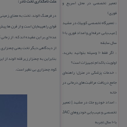
علت نامگذاری تخت نادر :
تعمیر تخصصی در محل (سریع و
فوری)
در فرهنگ الوند، تخت به معنای زمینی
تعمیرگاه تخصصی كوییك در مشهد
::
قوای راهپیمایان است و از قرن ها پیش
| عیب‌یابی حرفه‌ای و امداد فوری با ۱۰
عده ای بر این عقیده اند كه ، از زمانی
سال سابقه
از دیدگاهی دیگر تخت یعنی چمنزاری پر
اگر فقط 10 وسیله بتوانید بخرید،
::
بنابراین به چمنزار زیر قله الوند از
اولویت با كدام تجهیزات است؟
كوه، چمنزاری بی نظیر است.
خدمات پزشكی در منزل؛ راهنمای
::
جامع دریافت مراقبت‌های درمانی در
خانه
امداد خودرو جك در مشهد | تعمیر
::
تخصصی و عیب‌یابی خودروهای JAC
با ۱۰ سال تجربه