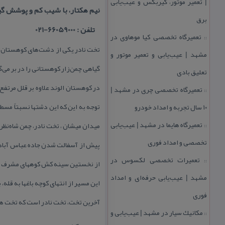
| تعمیر موتور، گیربكس و عیب‌یابی
نیم هكتار، با شیب كم و پوشش گیا
برق
تلفن : 66059000-021
تعمیرگاه تخصصی كیا موهاوی در
::
مشهد | عیب‌یابی و تعمیر موتور و
گیاهی چمن‌زار كوهستانی را در بر می‌گیرد. تخت نادر ۲۹۰۰ متر ا
تعلیق بادی
در كوهستان الوند علاوه بر قلل مرتفع
تعمیرگاه تخصصی چری در مشهد |
::
توجه به این كه 
۱۰ سال تجربه و امداد خودرو
تعمیرگاه هایما در مشهد | عیب‌یابی
میدان میشان ، تخت نادر، چمن شاه‌نظ
::
تخصصی و امداد فوری
پیش از آسفالت شدن جاده عباس آباد به 
تعمیرات تخصصی لكسوس در
::
از نخستین سینه كش كوههای مشرف به
مشهد | عیب‌یابی حرفه‌ای و امداد
این مسیر از انتهای كوچه باغها به ق
فوری
آخرین تخت، تخت نادر است كه تخت هفتم
مكانیك سیار در مشهد | عیب‌یابی و
::