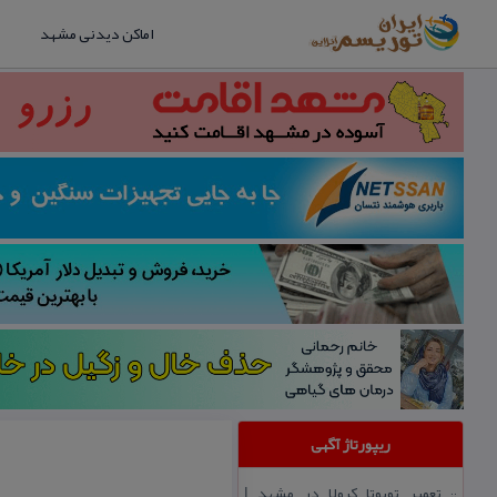
اماکن دیدنی مشهد
ریپورتاژ آگهی
تعمیر تویوتا كرولا در مشهد |
::