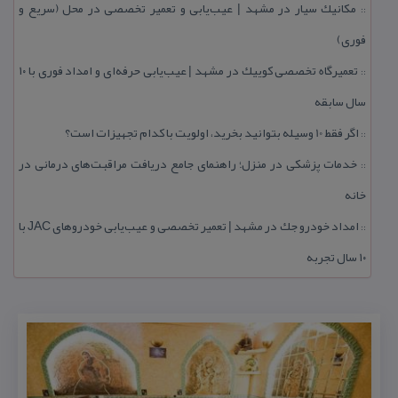
مكانیك سیار در مشهد | عیب‌یابی و تعمیر تخصصی در محل (سریع و
::
فوری)
تعمیرگاه تخصصی كوییك در مشهد | عیب‌یابی حرفه‌ای و امداد فوری با ۱۰
::
سال سابقه
اگر فقط 10 وسیله بتوانید بخرید، اولویت با كدام تجهیزات است؟
::
خدمات پزشكی در منزل؛ راهنمای جامع دریافت مراقبت‌های درمانی در
::
خانه
امداد خودرو جك در مشهد | تعمیر تخصصی و عیب‌یابی خودروهای JAC با
::
۱۰ سال تجربه