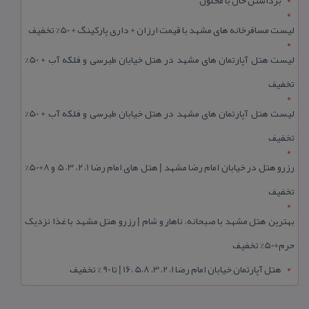
برداشتن خال با محلول
لیست مسافرخانه های مشهد با قیمت ارزان + داری پارکینگ + 50% تخفیف
لیست هتل آپارتمان های مشهد در هتل خیابان طبرسی و فلکه آب + 50%
تخفیف
لیست هتل آپارتمان های مشهد در هتل خیابان طبرسی و فلکه آب + 50%
تخفیف
رزرو هتل در خیابان امام رضا مشهد | هتل‌ های امام رضا 1، 2، 3، 5 و 8+50%
تخفیف
بهترین هتل مشهد با صبحانه، ناهار و شام | رزرو هتل مشهد با غذا نزدیک
حرم+50% تخفیف
هتل آپارتمان خیابان امام رضا 1، 2، 3، 5،8 ،16 | تا 90 % تخفیف