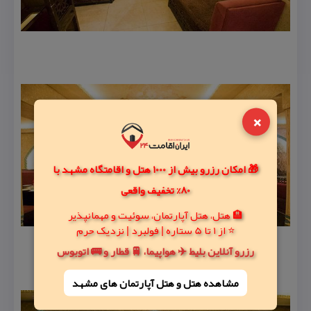
×
🎁 امکان رزرو بیش از 1000 هتل و اقامتگاه مشهد با
80% تخفیف واقعی
🏨 هتل، هتل آپارتمان، سوئیت و مهمانپذیر
⭐ از 1 تا 5 ستاره | فولبرد | نزدیک حرم
رزرو آنلاین بلیط ✈️ هواپیما، 🚆 قطار و 🚌 اتوبوس
مشاهده هتل و هتل‌ آپارتمان های مشهد