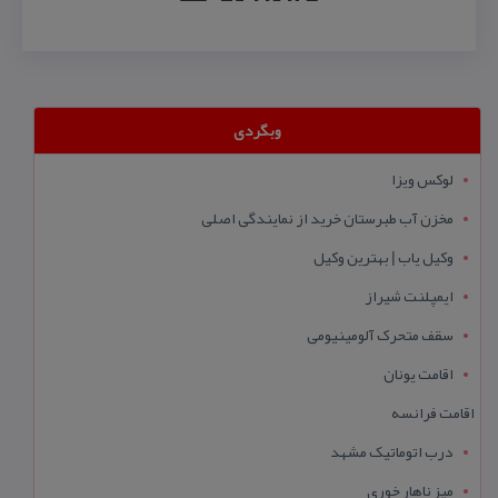
وبگردی
لوکس ویزا
مخزن آب طبرستان خرید از نمایندگی اصلی
وکیل یاب | بهترین وکیل
ایمپلنت شیراز
سقف متحرک آلومینیومی
اقامت یونان
اقامت فرانسه
درب اتوماتیک مشهد
میز ناهار خوری