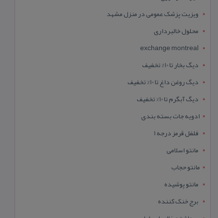
ویزیت پزشک عمومی در منزل مشهد
محلول خالبرداری
exchange montreal
دیگ بخار تا 10% تخفیف
دیگ روغن داغ تا 10% تخفیف
دیگ آبگرم تا 10% تخفیف
ادویه جات بسته بندی
فلفل قرمز درجه 1
مانتو اسلامی
مانتو حجاب
مانتو پوشیده
برج خنک کننده