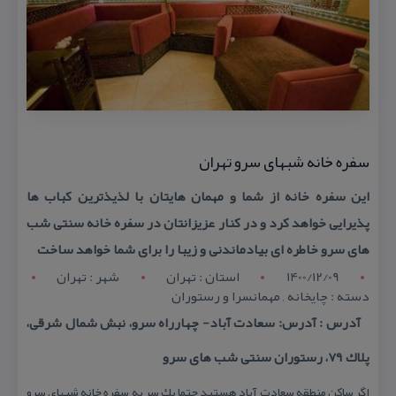
سفره خانه شبهای سرو تهران
این سفره خانه از شما و مهمان هایتان با لذیذترین كباب ها
پذیرایی خواهد كرد و در كنار عزیزانتان در سفره خانه سنتی شب
های سرو خاطره ای بیادماندنی و زیبا را برای شما خواهد ساخت
1400/12/09
استان : تهران
شهر : تهران
دسته : چایخانه , مهمانسرا و رستوران
آدرس : آدرس: سعادت آباد- چهارراه سرو، نبش شمال شرقی،
پلاك ۷۹، رستوران سنتی شب های سرو
اگر ساكن منطقه سعادت آباد هستید حتما یك سر به سفره خانه شبهای سرو